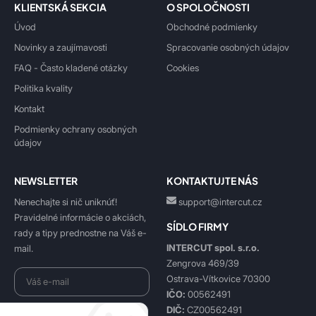
KLIENTSKÁ SEKCIA
O SPOLOČNOSTI
Úvod
Obchodné podmienky
Novinky a zaujímavosti
Spracovanie osobných údajov
FAQ - Často kladené otázky
Cookies
Politika kvality
Kontakt
Podmienky ochrany osobných
údajov
NEWSLETTER
KONTAKTUJTE NÁS
Nenechajte si nič uniknúť!
support@intercut.cz
Pravidelné informácie o akciách,
SÍDLO FIRMY
rady a tipy prednostne na Váš e-
INTERCUT spol. s.r.o.
mail.
Zengrova 469/39
Ostrava-Vítkovice 70300
IČO:
00562491
DIČ:
CZ00562491
Beriem na vedomie