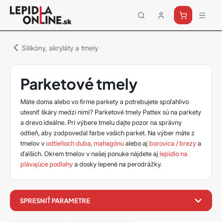
Priemyselné
lepidlá
a
Silikóny, akryláty a tmely
tmely
Loctite
Parketové tmely
Máte doma alebo vo firme parkety a potrebujete spoľahlivo
utesniť škáry medzi nimi? Parketové tmely Pattex sú na parkety
a drevo ideálne. Pri výbere tmelu dajte pozor na správny
odtieň, aby zodpovedal farbe vašich parket. Na výber máte z
tmelov v
odtieňoch duba
,
mahagónu
alebo aj
borovica / brezy
a
ďalších. Okrem tmelov v našej ponuke nájdete aj
lepidlo na
plávajúce podlahy
a dosky lepené na perodrážky.
filter
SPRESNIŤ PARAMETRE
produktov