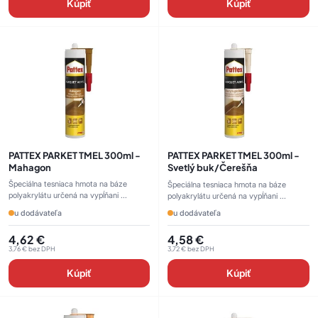
Kúpiť
Kúpiť
PATTEX PARKET TMEL 300ml -
PATTEX PARKET TMEL 300ml -
Mahagon
Svetlý buk/Čerešňa
Špeciálna tesniaca hmota na báze
Špeciálna tesniaca hmota na báze
polyakrylátu určená na vypĺňani ...
polyakrylátu určená na vypĺňani ...
u dodávateľa
u dodávateľa
4,62
€
4,58
€
3,76
€
bez DPH
3,72
€
bez DPH
Kúpiť
Kúpiť