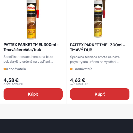
PATTEX PARKET TMEL 300ml -
PATTEX PARKET TMEL 300ml -
Tmavá čerešňa/buk
TMAVÝ DUB
Špeciálna tesniaca hmota na báze
Špeciálna tesniaca hmota na báze
polyakrylátu určená na vypĺňani ...
polyakrylátu určená na vypĺňani ...
u dodávateľa
u dodávateľa
4,58
€
4,62
€
3,72
€
bez DPH
3,76
€
bez DPH
Kúpiť
Kúpiť