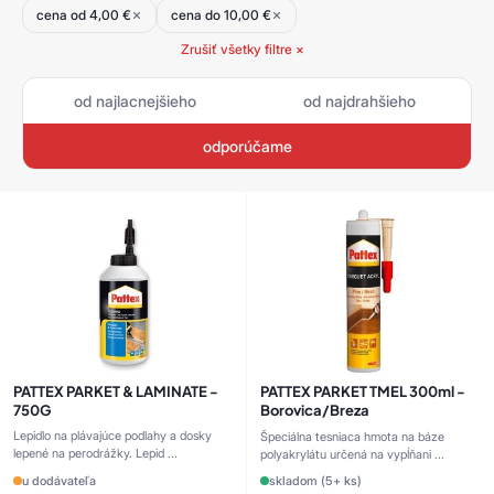
cena od 4,00 €
cena do 10,00 €
Zrušiť všetky filtre ×
od najlacnejšieho
od najdrahšieho
odporúčame
PATTEX PARKET & LAMINATE -
PATTEX PARKET TMEL 300ml -
750G
Borovica/Breza
Lepidlo na plávajúce podlahy a dosky
Špeciálna tesniaca hmota na báze
lepené na perodrážky. Lepid ...
polyakrylátu určená na vypĺňani ...
u dodávateľa
skladom (5+ ks)