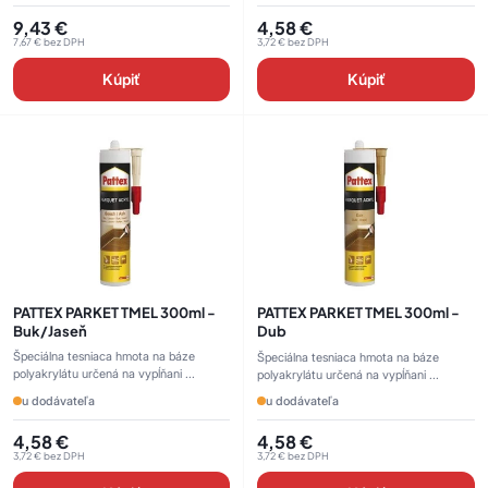
9,43
€
4,58
€
7,67
€
bez DPH
3,72
€
bez DPH
Kúpiť
Kúpiť
PATTEX PARKET TMEL 300ml -
PATTEX PARKET TMEL 300ml -
Buk/Jaseň
Dub
Špeciálna tesniaca hmota na báze
Špeciálna tesniaca hmota na báze
polyakrylátu určená na vypĺňani ...
polyakrylátu určená na vypĺňani ...
u dodávateľa
u dodávateľa
4,58
€
4,58
€
3,72
€
bez DPH
3,72
€
bez DPH