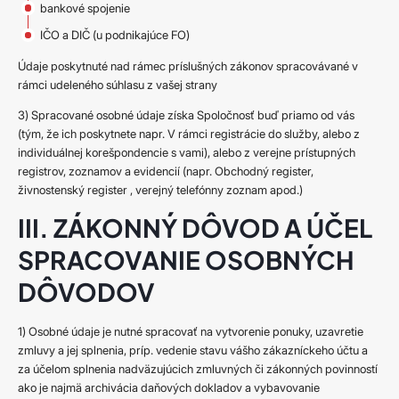
bankové spojenie
IČO a DIČ (u podnikajúce FO)
Údaje poskytnuté nad rámec príslušných zákonov spracovávané v
rámci udeleného súhlasu z vašej strany
3) Spracované osobné údaje získa Spoločnosť buď priamo od vás
(tým, že ich poskytnete napr. V rámci registrácie do služby, alebo z
individuálnej korešpondencie s vami), alebo z verejne prístupných
registrov, zoznamov a evidencií (napr. Obchodný register,
živnostenský register , verejný telefónny zoznam apod.)
III. ZÁKONNÝ DÔVOD A ÚČEL
SPRACOVANIE OSOBNÝCH
DÔVODOV
1) Osobné údaje je nutné spracovať na vytvorenie ponuky, uzavretie
zmluvy a jej splnenia, príp. vedenie stavu vášho zákazníckeho účtu a
za účelom splnenia nadväzujúcich zmluvných či zákonných povinností
ako je najmä archivácia daňových dokladov a vybavovanie