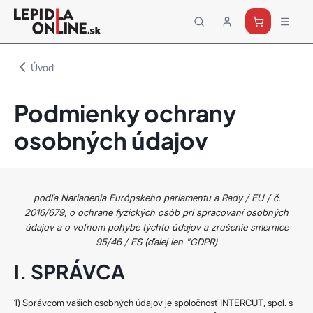
Priemyselné
lepidlá
a
Úvod
tmely
Loctite
Podmienky ochrany
osobných údajov
podľa Nariadenia Európskeho parlamentu a Rady / EU / č.
2016/679, o ochrane fyzických osôb pri spracovaní osobných
údajov a o voľnom pohybe týchto údajov a zrušenie smernice
95/46 / ES (ďalej len "GDPR)
I. SPRÁVCA
1) Správcom vašich osobných údajov je spoločnosť INTERCUT, spol. s