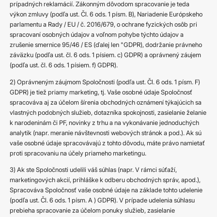
prípadných reklamácií. Zákonným dôvodom spracovanie je teda
výkon zmluvy (podľa ust. Čl. 6 ods. 1 písm. B), Nariadenie Európskeho
parlamentu a Rady / EU / č. 2016/679, o ochrane fyzických osôb pri
spracovaní osobných údajov a voľnom pohybe týchto údajov a
zrušenie smernice 95/46 / ES (ďalej len "GDPR), dodržanie právneho
záväzku (podľa ust. čl. 6 ods. 1 písiem. c) GDPR) a oprávnený záujem
(podľa ust. čl. 6 ods. 1 písiem. f) GDPR).
2) Oprávneným záujmom Spoločnosti (podľa ust. Čl. 6 ods. 1 písm. F)
GDPR) je tiež priamy marketing, tj. Vaše osobné údaje Spoločnosť
spracováva aj za účelom šírenia obchodných oznámení týkajúcich sa
vlastných podobných služieb, dotazníka spokojnosti, zasielanie želanie
k narodeninám či PF, novinky z trhu a na vykonávanie jednoduchých
analytik (napr. meranie návštevnosti webových stránok a pod.). Ak sú
vaše osobné údaje spracovávajú z tohto dôvodu, máte právo namietať
proti spracovaniu na účely priameho marketingu.
3) Ak ste Spoločnosti udelili váš súhlas (napr. V rámci súťaží,
marketingových akcií, prihláške k odberu obchodných správ, apod.),
Spracováva Spoločnosť vaše osobné údaje na základe tohto udelenie
(podľa ust. Čl. 6 ods. 1 písm. A ) GDPR). V prípade udelenia súhlasu
prebieha spracovanie za účelom ponuky služieb, zasielanie