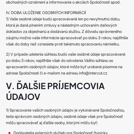
obchodných oznámení a informovanie o akciách Spoločnosti apod.
IV. DOBA ULOŽENIE OSOBNÝCH INFORMÁCIÍ
1) Vaše osobné údaje budú spracovávané len po nevyhnutnú dobu,
ktorá je daná plnením zmluvy a následným uchovaním daňových
dokladov za objednanú a dodávanú službu. Z dôvodu oprávneného
záujmu možno vaše informácie spracovávať po dobu 3 rokov, najdlhšie
však do doby než vznesiete proti takémuto spracovaniu námietku.
2) V prípade udelenia súhlasu budú vaše osobné údaje spracovávané
po dobu 3 rokov, najdlhšie však do odvolania Vášho súhlasu so
spracovaním osobných údajov, ktoré môže byť urobené písomne ​​na
adrese Spoločnosti či e-mailom na adresu info@intercut.cz
V. ĎALŠIE PRÍJEMCOVIA
ÚDAJOV
1) Spracovanie vašich osobných údajov je vykonávané Spoločnosťou,
teda správcom osobných údajov, osobné údaje však pre Spoločnosť
môžu spracovávať aj ďalšie osoby, ktorými môžu byť:
Dodávatelia externých služieb pre Spoločnosť (typicky