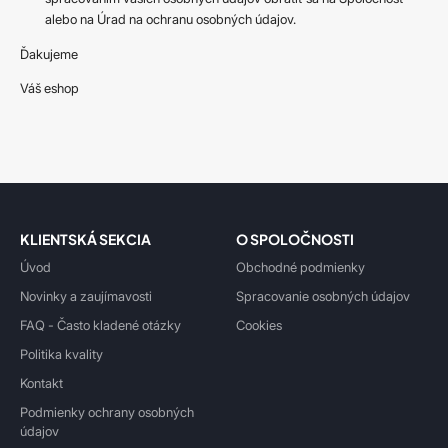
alebo na Úrad na ochranu osobných údajov.
Ďakujeme
Váš eshop
KLIENTSKÁ SEKCIA
O SPOLOČNOSTI
Úvod
Obchodné podmienky
Novinky a zaujímavosti
Spracovanie osobných údajov
FAQ - Často kladené otázky
Cookies
Politika kvality
Kontakt
Podmienky ochrany osobných
údajov