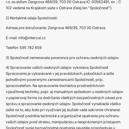
r.o. so sídlom Zengrova 469/39, 703 00 Ostrava IČ: 00562491, ev .: C
102 vedená na Krajskom súde v Ostrave ďalej len "Spoločnosť").
2) Kontaktné údaje Spoločnosti:
Adresa pre doručovanie: Zengrova 469/39, 703 00 Ostrava
E-mail: info@intercut.cz
Telefón: 595 782 659
3) Spoločnosť nemenovala poverenca pre ochranu osobných údajov.
4) Spracovanie vašich osobných údajov vykonáva Spoločnosť.
Spracovanie je vykonávané v jej prevádzkach, pobočkách a sídle
jednotlivými poverenými zamestnancami Spoločnosti, príp.
spracovateľom. Na spracovanie dochádza prostredníctvom
výpočtovej techniky, popr. aj manuálnym spôsobom u osobných údajov
v papierovej forme za dodržania všetkých bezpečnostných zásad pre
správu a spracovanie osobných údajov. Spoločnosť vynakladá všetko
úsilie na to, aby bolo pri využívaní jej služieb vaše súkromie chránené.
Spoločnosť podnikla technické a organizačné opatrenia pre ochranu
vašich údajov pred stratou, manipuláciou a neoprávneným prístupom.
Spoločnosť svoje bezpečnostné opatrenia neustále prispôsobuje v