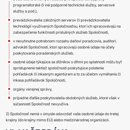
programátorské či iné podporné technické služby, serverové
služby a pod.),
prevádzkovatelia záložných serverov či prevádzkovatelia
technológií využívaných Spoločnosťou, ktorí ich spracovávajú na
zabezpečenie funkčnosti príslušných služieb Spoločnosti,
v nevyhnutne potrebnom rozsahu daňoví poradcovia, audítori,
advokáti Spoločnosti, ktorí spracúvajú osobné údaje na účely
poskytovania poradenských služieb,
osobné údaje týkajúce sa dlžníkov s dlhmi po splatnosti môžu byť
sprístupnené taktiež spoločnosti poskytujúce poistenie
pohľadávok či inkasným agentúram a to za účelom vymáhania či
inkasa pohľadávok Spoločnosti,
orgány verejnej správy,
prípadne ďalšie poskytovatelia obdobných služieb, ktoré však v
súčasnosti Spoločnosť nevyužíva.
2) Spoločnosť nemá v úmysle odovzdať vaše osobné údaje do tretej
krajiny (do krajiny mimo EÚ) alebo medzinárodnej organizácii.