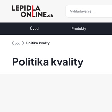
vyhľadávani
vyhľadávanie
Priemyselné
lepidlá
Úvod
Produkty
a
tmely
Politika kvality
Úvod
Loctite
Politika kvality