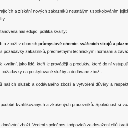
vajících a získání nových zákazníků neustálým uspokojováním jejich
ty.
novena následující politika kvality:
b a zboží v oborech
průmyslové chemie, svářecích strojů a plazmo
ladu s požadavky zákazníků, předmětnými technickými normami a záva
alitní, jako lidé, kteří je provádějí a produkty, které do ní vstupu
e požadavky na poskytované služby a dodávané zboží.
trů našich služeb a dodávaného zboží a vytvoření důvěry a respe
 podobě kvalifikovaných
a zkušených pracovníků. Společnost si váží
a dodávání zboží. Vedení společnosti odpovídá za dosažení cílů kval