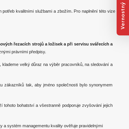
Vernostný program
 potřeb kvalitními službami a zbožím. Pro naplnění této vize
vých řezacích strojů a ložisek a při servisu svářecích a
znými právními předpisy.
jí, klademe velký důraz na výběr pracovníků, na sledování a
ktu zákazníků tak, aby jméno společnosti bylo synonymem
 tohoto bohatství a všestranně podporuje zvyšování jejich
ity a systém managementu kvality ověřuje pravidelnými