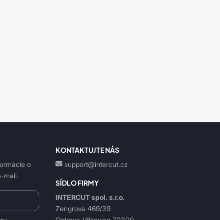
KONTAKTUJTE NÁS
formácie o
support@intercut.cz
-mail.
SÍDLO FIRMY
INTERCUT spol. s.r.o.
Zengrova 469/39
Ostrava-Vítkovice 70300