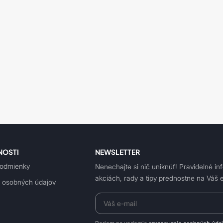
NOSTI
NEWSLETTER
odmienky
Nenechajte si nič uniknúť! Pravidelné in
akciách, rady a tipy prednostne na Váš e
 osobných údajov