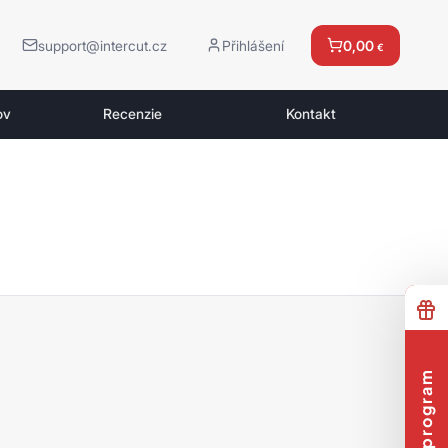
support@intercut.cz
Přihlášení
0,00
€
ov
Recenzie
Kontakt