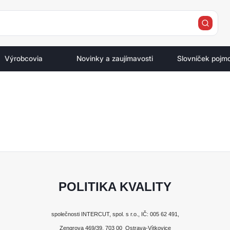
e
Výrobcovia
Novinky a zaujímavosti
Slovníček pojm
POLITIKA KVALITY
společnosti INTERCUT, spol. s r.o., IČ: 005 62 491,
Zengrova 469/39, 703 00 Ostrava-Vítkovice