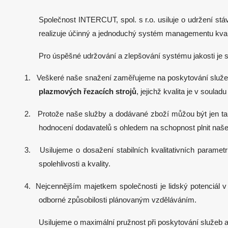
Společnost INTERCUT, spol. s r.o. usiluje o udržení stá
realizuje účinný a jednoduchý systém managementu kvali
Pro úspěšné udržování a zlepšování systému jakosti je sta
1. Veškeré naše snažení zaměřujeme na poskytování služe
plazmových řezacích strojů
, jejichž kvalita je v sou
2. Protože naše služby a dodávané zboží můžou být jen tak kv
hodnocení dodavatelů s ohledem na schopnost plnit naš
3. Usilujeme o dosažení stabilních kvalitativních parame
spolehlivosti a kvality.
4. Nejcennějším majetkem společnosti je lidský potenciál v
odborné způsobilosti plánovaným vzděláváním.
Usilujeme o maximální pružnost při poskytování služeb 