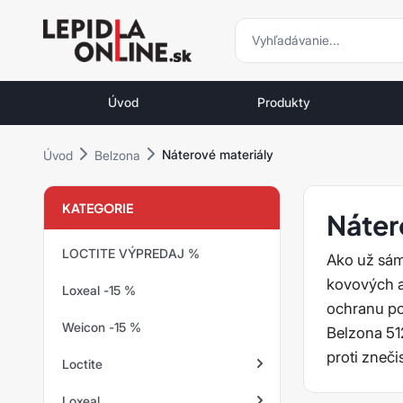
vyhľadávani
vyhľadávanie
Priemyselné
lepidlá
Úvod
Produkty
a
tmely
Náterové materiály
Úvod
Belzona
Loctite
KATEGORIE
Náter
LOCTITE VÝPREDAJ %
Ako už sám
kovových a
Loxeal -15 %
ochranu po
Weicon -15 %
Belzona 51
proti zneči
Loctite
Loxeal
Zaisťovanie závitov