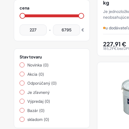
filter
siawat
kg
cena
Je jednozložk
Ostatní
produktov
neobsahujúce 
ochranu kovov
u dodávateľ
pod tepelnou i
-
€
227,91
€
185,29
€
bez DP
Stav tovaru
Novinka (0)
Akcia (0)
Odporúčaný (0)
Je zľavnený
Výpredaj (0)
Bazár (0)
skladom (0)