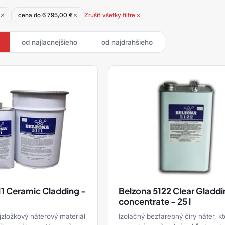
cena do 6 795,00 €
Zrušiť všetky filtre ×
od najlacnejšieho
od najdrahšieho
11 Ceramic Cladding -
Belzona 5122 Clear Gladd
concentrate - 25 l
jzložkový náterový materiál
Izolačný bezfarebný číry náter, kt