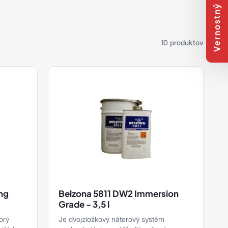
Vernostný program
10 produktov
ing
Belzona 5811 DW2 Immersion
Grade - 3,5 l
orý
Je dvojzložkový náterový systém