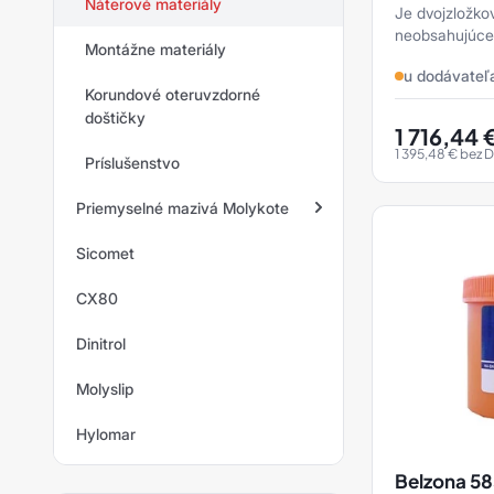
siachrome
Náterové materiály
Je dvojzložko
neobsahujúce 
sianet
Montážne materiály
dlhodobú och
u dodávateľ
nekovových po
siapad
Korundové oteruvzdorné
doštičky
1 716,44
siapro
1 395,48
€
bez 
Príslušenstvo
siarad
Priemyselné mazivá Molykote
siarexx
Sicomet
Tuky Molykote
siarol
CX80
Oleje Molykote
siaspeed
Dinitrol
Povlakování Molykote
siasponge
Molyslip
Pasty Molykote
siastrip
Hylomar
Disperze Molykote
siavlies
Další produkty Molykote
Belzona 585