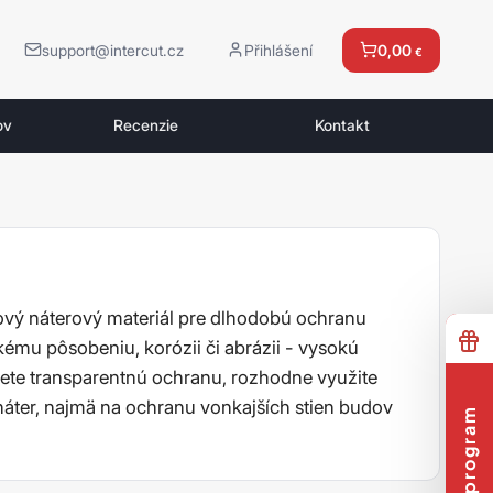
support@intercut.cz
Přihlášení
0,00
€
ov
Recenzie
Kontakt
ový náterový materiál pre dlhodobú ochranu
mu pôsobeniu, korózii či abrázii - vysokú
jete transparentnú ochranu, rozhodne využite
náter, najmä na ochranu vonkajších stien budov