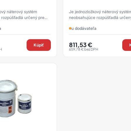
ový náterový systém
Je jednozložkový náterový systé
rozpúšťadlá určený pre
neobsahujúce rozpúšťadlá určen
ých povrchov proti korózii
ochranu kovových povrchov proti 
a
u dodávateľa
zolácio ...
pod tepelnou izolácio ...
811,53
€
Kúpiť
H
659,78
€
bez DPH