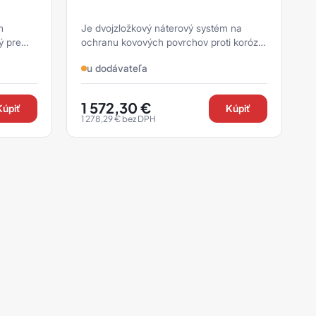
m
Je dvojzložkový náterový systém na
ý pre
ochranu kovových povrchov proti korózii,
korózii
navrhnutý pre použitie pri trvalom
u dodávateľa
ponore.
1 572,30
€
Kúpiť
Kúpiť
1 278,29
€
bez DPH