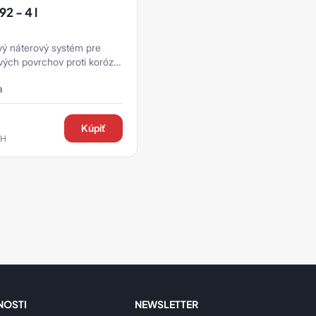
2 - 4 l
vý náterový systém pre
ých povrchov proti korózii,
použitie pri trvalom
a
Kúpiť
PH
NOSTI
NEWSLETTER