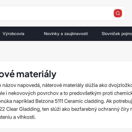
e
Výrobcovia
Novinky a zaujímavosti
Slovníček pojm
ové materiály
 názov napovedá, náterové materiály slúžia ako dvojzložk
le i nekovových povrchov a to predovšetkým proti chemické
núka napríklad Belzona 5111 Ceramic cladding. Ak potrebu
22 Clear Gladding, ten slúži ako bezfarebný ochranný číry 
steniu a vlhkosti.