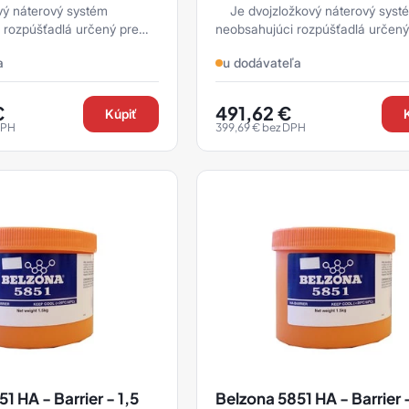
vý náterový systém
Je dvojzložkový náterový systém
rozpúšťadlá určený pre
neobsahujúci rozpúšťadlá určený
ranu kovových a
dlhodobú ochranu kovových a
a
u dodávateľa
vrchov pri trvalom po ...
nekovových pov ...
€
491,62
€
Kúpiť
DPH
399,69
€
bez DPH
1 HA - Barrier - 1,5
Belzona 5851 HA - Barrier 