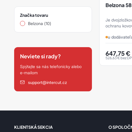
Belzona 589
Značka tovaru
Je dvojzložko
Belzona (10)
ochranu kovov
navrhnutý pre 
u dodávateľ
ponore.
647,75
€
Neviete si rady?
526,63
€
bez D
Spýtajte sa nás telefonicky alebo
e-mailom
support@intercut.cz
KLIENTSKÁ SEKCIA
O SPOLOČ