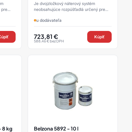
Je dvojzložkový náterový systém
 pre
neobsahujúce rozpúšťadlá určený pre
ochranu kovových a nekovových
u dodávateľa
povrchov pri trvalom ponorení vo ...
723,81
€
Kúpiť
Kúpiť
588,46
€
bez DPH
- 8 kg
Belzona 5892 - 10 l