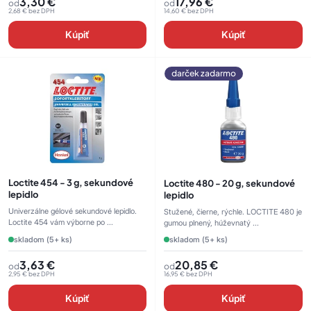
3,30
€
17,96
€
od
od
2,68
€
bez DPH
14,60
€
bez DPH
Kúpiť
Kúpiť
darček zadarmo
Loctite 454 - 3 g, sekundové
Loctite 480 - 20 g, sekundové
lepidlo
lepidlo
Univerzálne gélové sekundové lepidlo.
Stužené, čierne, rýchle. LOCTITE 480 je
Loctite 454 vám výborne po ...
gumou plnený, húževnatý ...
skladom (5+ ks)
skladom (5+ ks)
3,63
€
20,85
€
od
od
2,95
€
bez DPH
16,95
€
bez DPH
Kúpiť
Kúpiť