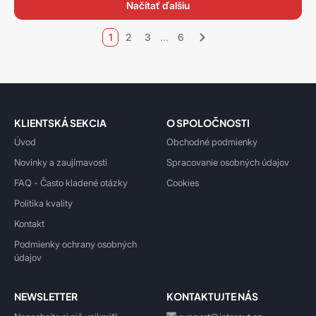
načítať ďalšiu
1
2
3
...
6
KLIENTSKÁ SEKCIA
O SPOLOČNOSTI
Úvod
Obchodné podmienky
Novinky a zaujímavosti
Spracovanie osobných údajov
FAQ - Často kladené otázky
Cookies
Politika kvality
Kontakt
Podmienky ochrany osobných
údajov
NEWSLETTER
KONTAKTUJTE NÁS