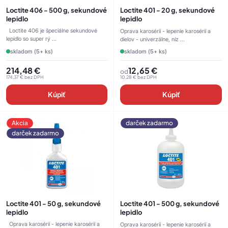
Loctite 406 - 500 g, sekundové
Loctite 401 - 20 g, sekundové
lepidlo
lepidlo
Loctite 406 je špeciálne sekundové
Oprava karosérií - lepenie karosérií a
lepidlo so super rý ...
dielov - univerzálne, níz ...
skladom (5+ ks)
skladom (5+ ks)
214,48
€
12,65
€
od
174,37
€
bez DPH
10,28
€
bez DPH
Kúpiť
Kúpiť
Akcia
darček zadarmo
darček zadarmo
Loctite 401 - 50 g, sekundové
Loctite 401 - 500 g, sekundové
lepidlo
lepidlo
Oprava karosérií - lepenie karosérií a
Oprava karosérií - lepenie karosérií a