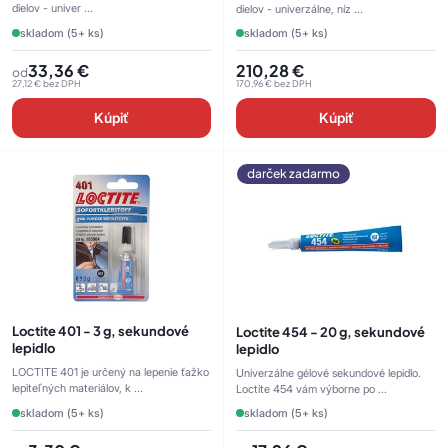
dielov - univer ...
dielov - univerzálne, níz ...
skladom (5+ ks)
skladom (5+ ks)
33,36
€
210,28
€
od
27,12
€
bez DPH
170,96
€
bez DPH
Kúpiť
Kúpiť
darček zadarmo
Loctite 401 - 3 g, sekundové
Loctite 454 - 20 g, sekundové
lepidlo
lepidlo
LOCTITE 401 je určený na lepenie ťažko
Univerzálne gélové sekundové lepidlo.
lepiteľných materiálov, k ...
Loctite 454 vám výborne po ...
skladom (5+ ks)
skladom (5+ ks)