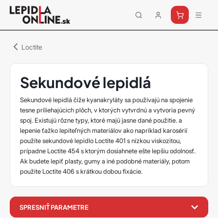
Priemyselné
lepidlá
a
Loctite
tmely
Loctite
Sekundové lepidlá
Sekundové lepidlá čiže kyanakryláty sa používajú na spojenie
tesne priliehajúcich plôch, v ktorých vytvrdnú a vytvoria pevný
spoj. Existujú rôzne typy, ktoré majú jasne dané použitie. a
lepenie ťažko lepiteľných materiálov ako napríklad karosérií
použite sekundové lepidlo Loctite 401 s nízkou viskozitou,
prípadne Loctite 454 s ktorým dosiahnete ešte lepšiu odolnosť.
Ak budete lepiť plasty, gumy a iné podobné materiály, potom
použite Loctite 406 s krátkou dobou fixácie.
filter
SPRESNIŤ PARAMETRE