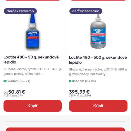
darček zadarmo
darček zadarmo
Loctite 480 - 50 g, sekundové
Loctite 480 - 500 g, sekundové
lepidlo
lepidlo
Stužené, čierne, rýchle. LOCTITE 480 je
Stužené, čierne, rýchle. LOCTITE 480 je
gumou plnený, húževnatý ...
gumou plnený, húževnatý ...
skladom (5+ ks)
skladom (5+ ks)
50,81
€
395,99
€
od
41,31
€
bez DPH
321,94
€
bez DPH
Kúpiť
Kúpiť