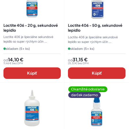
Loctite 406 - 20 g, sekundové
Loctite 406 - 50 g, sekundové
lepidlo
lepidlo
Loctite 406 je špeciálne sekundové
Loctite 406 je špeciálne sekundové
lepidlo so super rýchlym účin ...
lepidlo so super rýchlym účin ...
skladom (5+ ks)
skladom (5+ ks)
14,10
€
31,15
€
od
od
11,46
€
bez DPH
25,33
€
bez DPH
Kúpiť
Kúpiť
Okamžité odoslanie
darček zadarmo