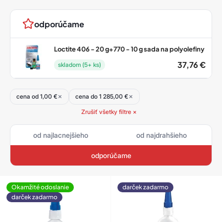
produktov
odporúčame
Loctite 406 - 20 g+770 - 10 g sada na polyolefiny
37,76
€
skladom (5+ ks)
cena od 1,00 €
cena do 1 285,00 €
Zrušiť všetky filtre ×
od najlacnejšieho
od najdrahšieho
odporúčame
Okamžité odoslanie
darček zadarmo
darček zadarmo