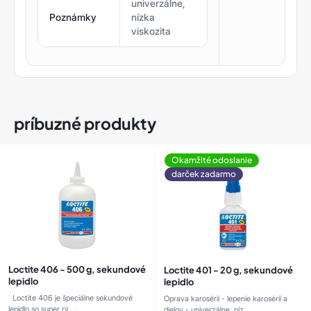
univerzálne,
Poznámky
nízka
viskozita
príbuzné produkty
Okamžité odoslanie
darček zadarmo
Loctite 406 - 500 g, sekundové
Loctite 401 - 20 g, sekundové
lepidlo
lepidlo
Loctite 406 je špeciálne sekundové
Oprava karosérií - lepenie karosérií a
lepidlo so super rý ...
dielov - univerzálne, níz ...