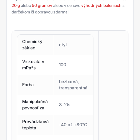
20 g
alebo
50 gramov
alebo v cenovo
výhodných baleniach
s
darčekom či dopravou zdarma!
Chemický
etyl
základ
Viskozita v
100
mPa*s
bezbarvá,
Farba
transparentná
Manipulačná
3-10s
pevnosť za
Prevádzková
-40 až +80°C
teplota