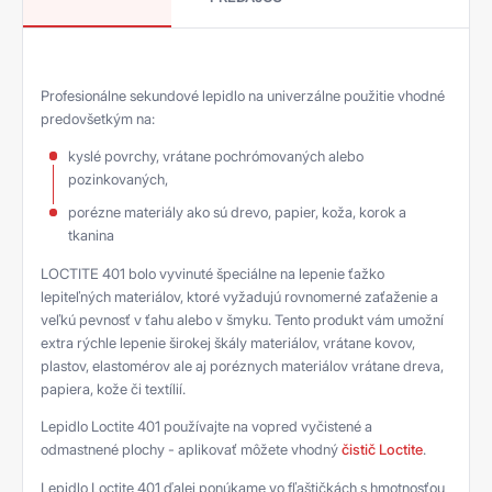
Profesionálne sekundové lepidlo na univerzálne použitie vhodné
predovšetkým na:
kyslé povrchy, vrátane pochrómovaných alebo
pozinkovaných,
porézne materiály ako sú drevo, papier, koža, korok a
tkanina
LOCTITE 401 bolo vyvinuté špeciálne na lepenie ťažko
lepiteľných materiálov, ktoré vyžadujú rovnomerné zaťaženie a
veľkú pevnosť v ťahu alebo v šmyku. Tento produkt vám umožní
extra rýchle lepenie širokej škály materiálov, vrátane kovov,
plastov, elastomérov ale aj poréznych materiálov vrátane dreva,
papiera, kože či textílií.
Lepidlo Loctite 401 používajte na vopred vyčistené a
odmastnené plochy - aplikovať môžete vhodný
čistič Loctite
.
Lepidlo Loctite 401 ďalej ponúkame vo fľaštičkách s hmotnosťou