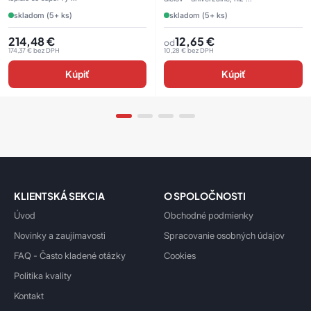
skladom (5+ ks)
skladom (5+ ks)
214,48
€
12,65
€
od
174,37
€
bez DPH
10,28
€
bez DPH
Kúpiť
Kúpiť
KLIENTSKÁ SEKCIA
O SPOLOČNOSTI
Úvod
Obchodné podmienky
Novinky a zaujímavosti
Spracovanie osobných údajov
FAQ - Často kladené otázky
Cookies
Politika kvality
Kontakt