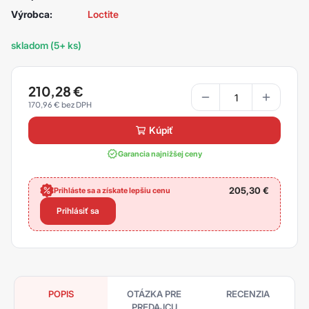
Výrobca:
Loctite
skladom (5+ ks)
210,28
€
170,96
€
kúpiť
Garancia najnižšej ceny
205,30
€
Prihláste sa a získate lepšiu cenu
Prihlásiť sa
POPIS
OTÁZKA PRE
RECENZIA
PREDAJCU