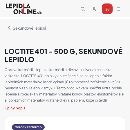
Priemyselné
lepidlá
a
Sekundové lepidlá
tmely
Loctite
LOCTITE 401 - 500 G, SEKUNDOVÉ
LEPIDLO
Oprava karosérií - lepenie karosérií a dielov - univerzálne, nízka
viskozita. LOCTITE 401 bolo vyvinuté špeciálne na lepenie ťažko
lepiteľných materiálov, ktoré vyžadujú rovnomerné zaťaženie a veľkú
pevnosť v ťahu alebo v šmyku. Tento produkt vám umožní extra rýchle
lepenie širokej škály materiálov, vrátane kovov, plastov, elastomérov ale
aj poréznych materiálov vrátane dreva, papiera, kože či textílií.
Úplný popis
darček zadarmo