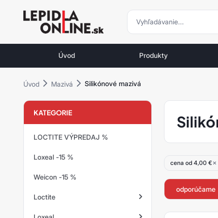
vyhľadávani
vyhľadávanie
Priemyselné
lepidlá
Úvod
Produkty
a
tmely
Silikónové mazivá
Úvod
Mazivá
Loctite
KATEGORIE
Silik
LOCTITE VÝPREDAJ %
Loxeal -15 %
cena od 4,00 €
Weicon -15 %
odporúčame
Loctite
Loxeal
Zaisťovanie závitov