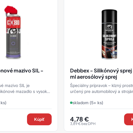
ónové mazivo SIL -
Debbex - Silikónový spre
ml aerosólový sprej
vé mazivo SIL je
Špeciálny prípravok – klzný prost
likónové mazadlo s vysokou
určený pre automobilový a strojá
čené na plast a gumu.
priemysel, dielňu i domácnosť.
 ks)
skladom (5+ ks)
4,78
€
Kúpiť
3,89
€
bez DPH