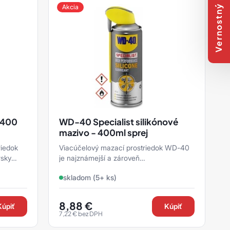
Vernostný program
Akcia
j 400
WD-40 Specialist silikónové
mazivo - 400ml sprej
riedok
Viacúčelový mazací prostriedok WD-40
rsky
je najznámejší a zároveň
najpredávanejšie technické mazivo na
skladom (5+ ks)
svete. Je vyhľadávané predovšet ...
8,88
€
Kúpiť
Kúpiť
7,22
€
bez DPH