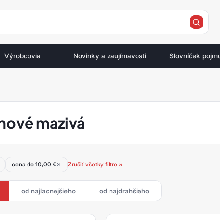
e
Výrobcovia
Novinky a zaujímavosti
Slovníček pojm
ónové mazivá
cena do 10,00 €
Zrušiť všetky filtre ×
od najlacnejšieho
od najdrahšieho