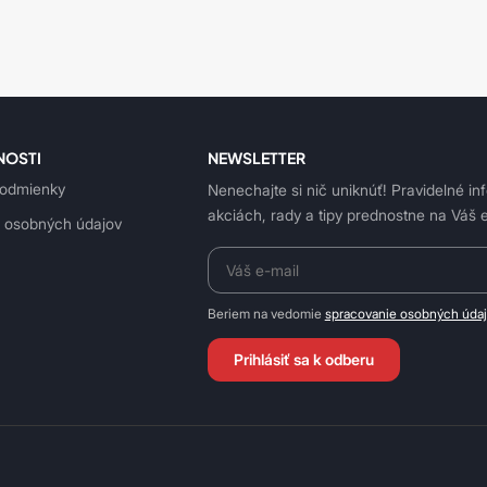
NOSTI
NEWSLETTER
odmienky
Nenechajte si nič uniknúť! Pravidelné in
akciách, rady a tipy prednostne na Váš e
 osobných údajov
Beriem na vedomie
spracovanie osobných úda
Prihlásiť sa k odberu