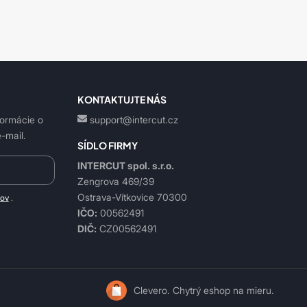
KONTAKTUJTE NÁS
formácie o
support@intercut.cz
-mail.
SÍDLO FIRMY
INTERCUT spol. s.r.o.
Zengrova 469/39
Ostrava-Vítkovice 70300
jov
.
IČO:
00562491
DIČ:
CZ00562491
Clevero.
Chytrý eshop na mieru.