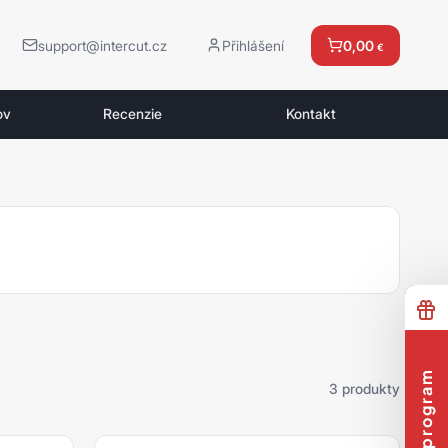
support@intercut.cz
Přihlášení
0,00
€
ov
Recenzie
Kontakt
3 produkty