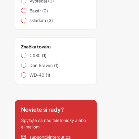
Výpredaj (0)
siawat
Bazár (0)
Ostatní
skladom (3)
Značka tovaru
CX80 (1)
Den Braven (1)
WD-40 (1)
Neviete si rady?
Spýtajte sa nás telefonicky alebo
e-mailom
support@intercut.cz