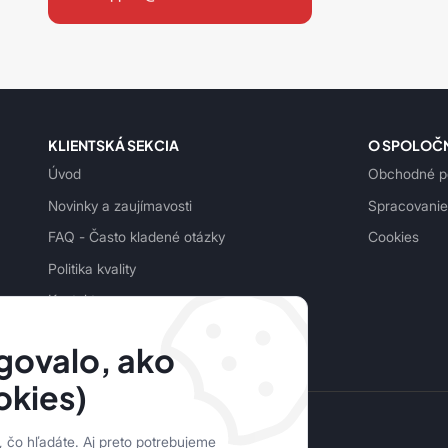
KLIENTSKÁ SEKCIA
O SPOLOČ
Úvod
Obchodné p
Novinky a zaujímavosti
Spracovanie
FAQ - Často kladené otázky
Cookies
Politika kvality
Kontakt
Podmienky ochrany osobných údajov
govalo, ako
okies)
lepidla-online.sk | © 2026
, čo hľadáte. Aj preto potrebujeme