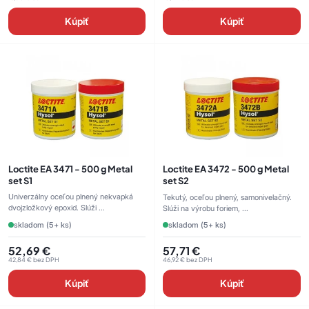
Kúpiť
Kúpiť
Loctite EA 3471 - 500 g Metal
Loctite EA 3472 - 500 g Metal
set S1
set S2
Univerzálny oceľou plnený nekvapká
Tekutý, oceľou plnený, samonivelačný.
dvojzložkový epoxid. Slúži ...
Slúži na výrobu foriem, ...
skladom (5+ ks)
skladom (5+ ks)
52,69
€
57,71
€
42,84
€
bez DPH
46,92
€
bez DPH
Kúpiť
Kúpiť