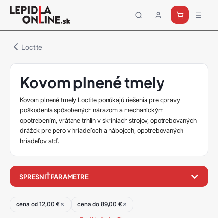
Priemyselné
lepidlá
a
Loctite
tmely
Loctite
Kovom plnené tmely
Kovom plnené tmely Loctite ponúkajú riešenia pre opravy
poškodenia spôsobených nárazom a mechanickým
opotrebením, vrátane trhlín v skriniach strojov, opotrebovaných
drážok pre pero v hriadeľoch a nábojoch, opotrebovaných
hriadeľov atď.
filter
SPRESNIŤ PARAMETRE
produktov
cena od 12,00 €
cena do 89,00 €