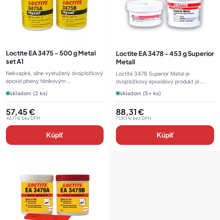
Loctite EA 3475 - 500 g Metal
Loctite EA 3478 - 453 g Superior
set A1
Metall
Nekvapká, silne vystužený dvojzložkový
Loctite 3478 Superior Metal je
epoxid plnený hliníkovým ...
dvojzložkový epoxidový produkt pl ...
skladom (2 ks)
skladom (5+ ks)
57,45
€
88,31
€
46,71
€
bez DPH
71,80
€
bez DPH
Kúpiť
Kúpiť