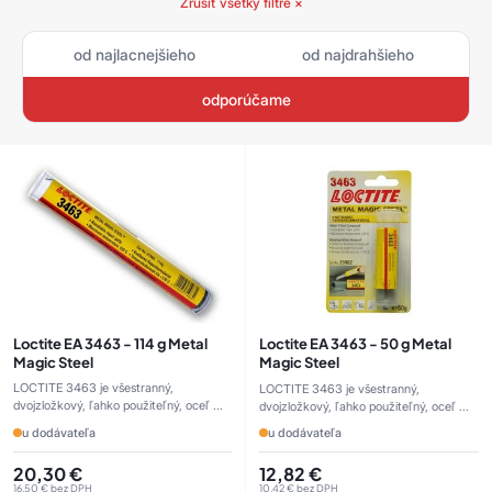
Zrušiť všetky filtre ×
od najlacnejšieho
od najdrahšieho
odporúčame
Loctite EA 3463 - 114 g Metal
Loctite EA 3463 - 50 g Metal
Magic Steel
Magic Steel
LOCTITE 3463 je všestranný,
LOCTITE 3463 je všestranný,
dvojzložkový, ľahko použiteľný, oceľ ...
dvojzložkový, ľahko použiteľný, oceľ ...
u dodávateľa
u dodávateľa
20,30
€
12,82
€
16,50
€
bez DPH
10,42
€
bez DPH