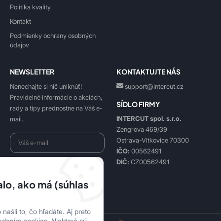
Politika kvality
Kontakt
Podmienky ochrany osobných
údajov
NEWSLETTER
KONTAKTUJTE NÁS
Nenechajte si nič uniknúť!
support@intercut.cz
Pravidelné informácie o akciách,
SÍDLO FIRMY
rady a tipy prednostne na Váš e-
INTERCUT spol. s.r.o.
mail.
Zengrova 469/39
Ostrava-Vítkovice 70300
IČO:
00562491
DIČ:
CZ00562491
Beriem na vedomie
spracovanie osobných údajov
.
lo, ako má (súhlas
Prihlásiť sa k odberu
našli to, čo hľadáte. Aj preto
adaním cookies. Niektoré sú