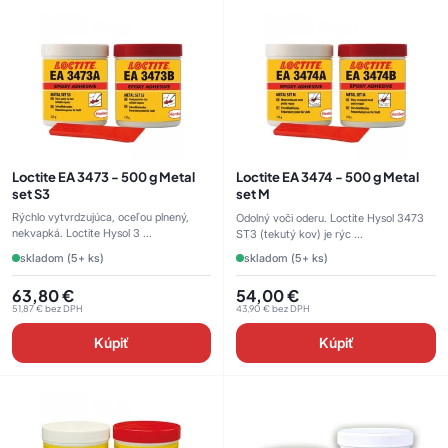
Loctite EA 3473 - 500 g Metal
Loctite EA 3474 - 500 g Metal
set S3
set M
Rýchlo vytvrdzujúca, oceľou plnený,
Odolný voči oderu. Loctite Hysol 3473
nekvapká. Loctite Hysol 3 ...
ST3 (tekutý kov) je rýc ...
skladom (5+ ks)
skladom (5+ ks)
63,80
€
54,00
€
51,87
€
bez DPH
43,90
€
bez DPH
Kúpiť
Kúpiť