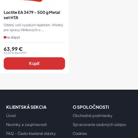
Loctite EA 3479 - 500 g Metal
set HTA
Odolný voči vysokým teplotám. Vhodný
pre opravy hliníkových o ...
na dopyt
63,99
€
52,02
€
bez DPH
Kúpiť
KLIENTSKÁ SEKCIA
O SPOLOČNOSTI
Úvod
Obchodné podmienky
Novinky a zaujímavosti
Spracovanie osobných údajov
FAQ - Často kladené otázky
Cookies