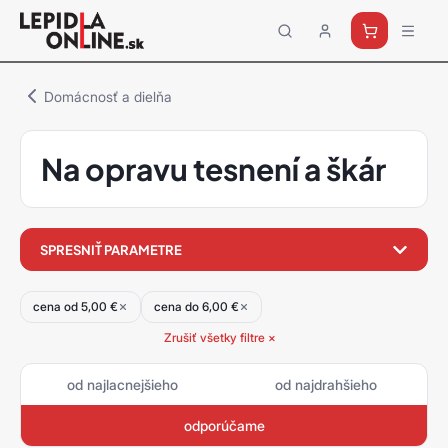
Priemyselné
lepidlá
a
Domácnosť a dielňa
tmely
Loctite
Na opravu tesnení a škár
filter
SPRESNIŤ PARAMETRE
produktov
cena od 5,00 €
cena do 6,00 €
Zrušiť všetky filtre ×
od najlacnejšieho
od najdrahšieho
odporúčame