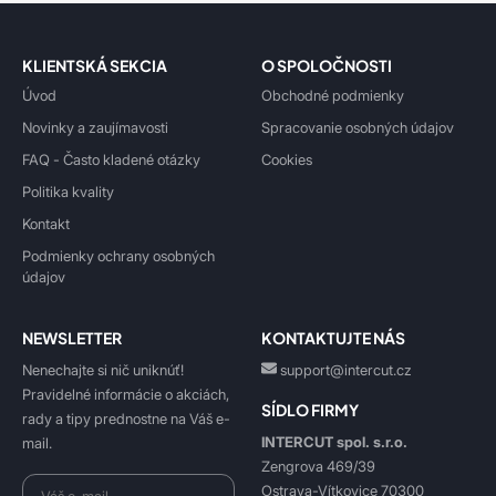
KLIENTSKÁ SEKCIA
O SPOLOČNOSTI
Úvod
Obchodné podmienky
Novinky a zaujímavosti
Spracovanie osobných údajov
FAQ - Často kladené otázky
Cookies
Politika kvality
Kontakt
Podmienky ochrany osobných
údajov
NEWSLETTER
KONTAKTUJTE NÁS
Nenechajte si nič uniknúť!
support@intercut.cz
Pravidelné informácie o akciách,
SÍDLO FIRMY
rady a tipy prednostne na Váš e-
INTERCUT spol. s.r.o.
mail.
Zengrova 469/39
Ostrava-Vítkovice 70300