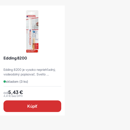
Edding 8200
Edding 8200 je vysoko nepriehľadný,
vodeodolný popisovač. Svetlo ...
skladom (3 ks)
5,43
€
od
4,41
€
bez DPH
Kúpiť