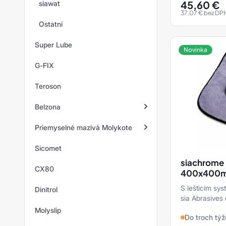
45,60
€
siawat
37,07
€
bez DP
Ostatní
Super Lube
Novinka
G-FIX
Teroson
Belzona
Priemyselné mazivá Molykote
Opravárenské kovy
Sicomet
Elastoméry
Tuky Molykote
siachrome 
CX80
Membrány
Oleje Molykote
400x400
S lešticím s
Dinitrol
Magmy
Povlakování Molykote
sia Abrasives 
produktov, kto
Molyslip
Náterové materiály
Pasty Molykote
Do troch tý
príprave ku spo