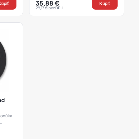
35,88
€
Kúpiť
Kúpiť
29,17
€
bez DPH
ad
ponúka
pri