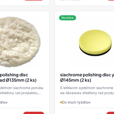
Novinka
polishing disc
siachrome polishing disc 
ad Ø135mm (2 ks)
Ø145mm (2 ks)
systémom siachrome ponúka
S leštiacim systémom siachrome
efektívny rad produktov,
sia Abrasives efektívny rad produ
oužiť na spoľahlivé
ktoré možno použiť na spoľahlivé
ždňov
Do troch týždňov
kých k ...
vykonanie všetkých k ...