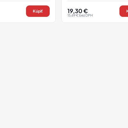
19,30
€
Kúpiť
15,69
€
bez DPH