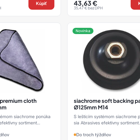
43,63
€
Kúpiť
H
35,47
€
bez DPH
Novinka
premium cloth
siachrome soft backing p
mm
Ø125mm M14
ystémom siachrome ponúka
S lešticím systémom siachrome 
efektívny sortiment
sia Abrasives efektívny sortiment
ré je možné použiť pri
produktov, ktoré je možné použiť 
ždňov
Do troch týždňov
ľahlivé ...
príprave ku spoľahlivé ...