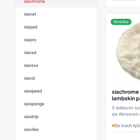
siachrome
sianet
Novinka
siapad
siapro
siarad
siarexx
siarol
siaspeed
siachrome 
lambskin p
siasponge
S leštiacim 
sia Abrasives 
siastrip
ktoré možno p
Do troch tý
vykonanie všet
siavlies