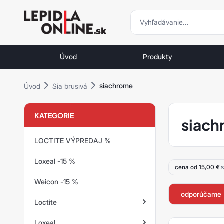
vyhľadávani
vyhľadávanie
Priemyselné
lepidlá
Úvod
Produkty
a
tmely
siachrome
Úvod
Sia brusivá
Loctite
KATEGORIE
siach
LOCTITE VÝPREDAJ %
Loxeal -15 %
cena od 15,00 €
Weicon -15 %
odporúčame
Loctite
Loxeal
Zaisťovanie závitov