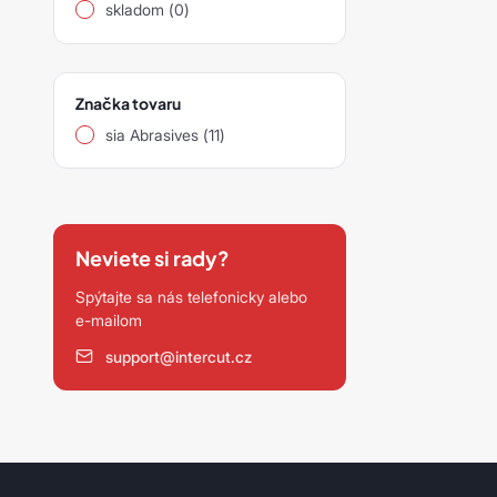
skladom (0)
Značka tovaru
sia Abrasives (11)
Neviete si rady?
Spýtajte sa nás telefonicky alebo
e-mailom
support@intercut.cz