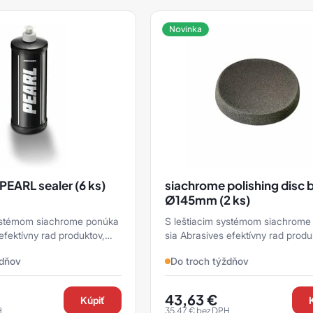
Novinka
PEARL sealer (6 ks)
siachrome polishing disc 
Ø145mm (2 ks)
systémom siachrome ponúka
S leštiacim systémom siachrome
efektívny rad produktov,
sia Abrasives efektívny rad produ
oužiť na spoľahlivé
ktoré možno použiť na spoľahlivé
ždňov
Do troch týždňov
kých k ...
vykonanie všetkých k ...
43,63
€
Kúpiť
H
35,47
€
bez DPH