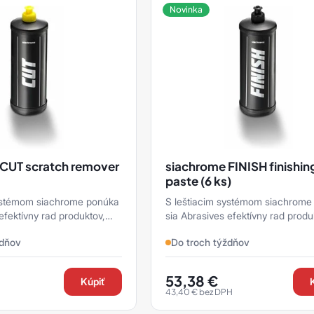
Novinka
CUT scratch remover
siachrome FINISH finishin
paste (6 ks)
systémom siachrome ponúka
S leštiacim systémom siachrome
efektívny rad produktov,
sia Abrasives efektívny rad produ
oužiť na spoľahlivé
ktoré možno použiť na spoľahlivé
ždňov
Do troch týždňov
kých k ...
vykonanie všetkých k ...
53,38
€
Kúpiť
43,40
€
bez DPH