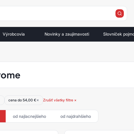
e
Výrobcovia
Novinky a zaujímavosti
Slovníček pojm
rome
cena do 54,00 €
Zrušiť všetky filtre ×
od najlacnejšieho
od najdrahšieho