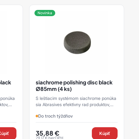
Novinka
black
siachrome polishing disc black
Ø85mm (4 ks)
 ponúka
S leštiacim systémom siachrome ponúka
ktov,
sia Abrasives efektívny rad produktov,
ktoré možno použiť na spoľahlivé
Do troch týždňov
vykonanie všetkých k ...
35,88
€
Kúpiť
Kúpiť
29,17
€
bez DPH