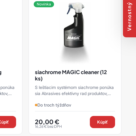
Vernostný program
Novinka
g
siachrome MAGIC cleaner (12
ks)
 ponúka
S leštiacim systémom siachrome ponúka
ktov,
sia Abrasives efektívny rad produktov,
ktoré možno použiť na spoľahlivé
Do troch týždňov
vykonanie všetkých k ...
20,00
€
Kúpiť
Kúpiť
16,26
€
bez DPH