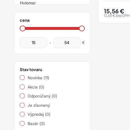
Hylomar
Montážne materiály
Disperze Molykote
15,56
€
filter
Korundové oteruvzdorné
Další produkty Molykote
12,65
€
bez DPH
cena
doštičky
produktov
Príslušenstvo
-
€
Stav tovaru
Novinka (11)
Akcia (0)
Odporúčaný (0)
Je zľavnený
Výpredaj (0)
Bazár (0)