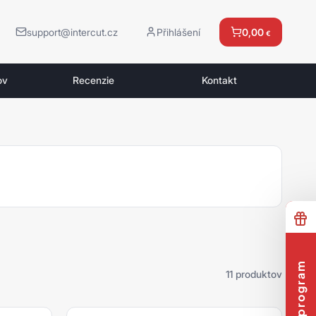
support@intercut.cz
Přihlášení
0,00
€
ov
Recenzie
Kontakt
11 produktov