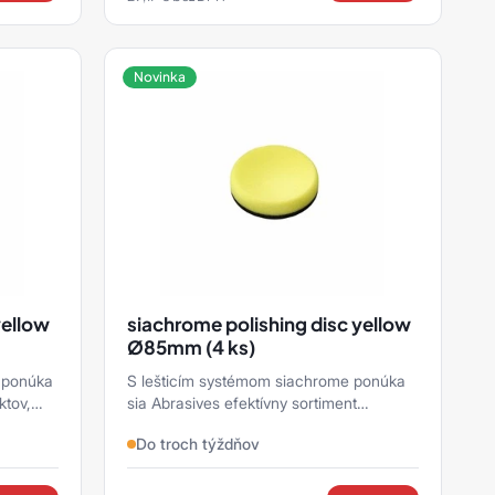
Novinka
yellow
siachrome polishing disc yellow
Ø85mm (4 ks)
 ponúka
S lešticím systémom siachrome ponúka
ktov,
sia Abrasives efektívny sortiment
produktov, ktoré je možné použiť pri
Do troch týždňov
príprave ku spoľahlivé ...