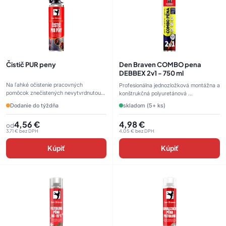
Čistič PUR peny
Den Braven COMBO pena
DEBBEX 2v1 - 750 ml
Na ľahké očistenie pracovných
Profesionálna jednozložková montážna a
pomôcok znečistených nevytvrdnutou
konštrukčná polyuretánová ...
...
Dodanie do týždňa
skladom (5+ ks)
4,56
€
4,98
€
od
3,71
€
bez DPH
4,05
€
bez DPH
Kúpiť
Kúpiť