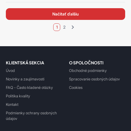
načítať ďalšiu
1
2
KLIENTSKÁ SEKCIA
O SPOLOČNOSTI
Úvod
Obchodné podmienky
Novinky a zaujímavosti
Spracovanie osobných údajov
FAQ - Často kladené otázky
Cookies
Politika kvality
Kontakt
Podmienky ochrany osobných
údajov