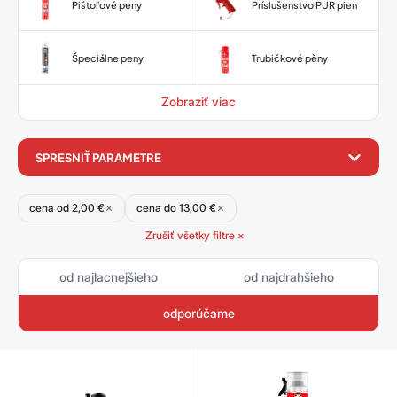
Pištoľové peny
Príslušenstvo PUR pien
Špeciálne peny
Trubičkové pěny
Zobraziť viac
filter
SPRESNIŤ PARAMETRE
produktov
cena od 2,00 €
cena do 13,00 €
Zrušiť všetky filtre ×
od najlacnejšieho
od najdrahšieho
odporúčame