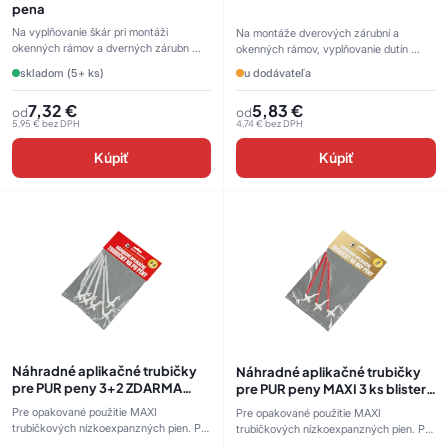
pena
Na vyplňovanie škár pri montáži
Na montáže dverových zárubní a
okenných rámov a dverných zárubn ...
okenných rámov, vyplňovanie dutín ...
skladom (5+ ks)
u dodávateľa
7,32
€
5,83
€
od
od
5,95
€
bez DPH
4,74
€
bez DPH
Kúpiť
Kúpiť
Náhradné aplikačné trubičky
Náhradné aplikačné trubičky
pre PUR peny 3+2 ZDARMA
pre PUR peny MAXI 3 ks blister
blister transparentná
červená
Pre opakované použitie MAXI
Pre opakované použitie MAXI
trubičkových nízkoexpanzných pien. P
trubičkových nízkoexpanzných pien. P
...
...