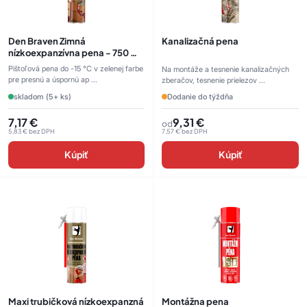
Den Braven Zimná
Kanalizačná pena
nízkoexpanzívna pena - 750 ml,
pištoľová
Pištoľová pena do -15 °C v zelenej farbe
Na montáže a tesnenie kanalizačných
pre presnú a úspornú ap ...
zberačov, tesnenie prielezov ...
skladom (5+ ks)
Dodanie do týždňa
7,17
€
9,31
€
od
5,83
€
bez DPH
7,57
€
bez DPH
Kúpiť
Kúpiť
Maxi trubičková nízkoexpanzná
Montážna pena