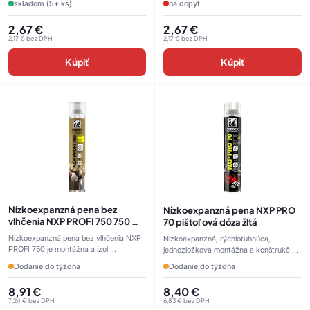
skladom (5+ ks)
na dopyt
2,67
€
2,67
€
2,17
€
bez DPH
2,17
€
bez DPH
Kúpiť
Kúpiť
Nízkoexpanzná pena bez
Nízkoexpanzná pena NXP PRO
vlhčenia NXP PROFI 750 750 ml
70 pištoľová dóza žltá
pištoľová dóza svetlo modrá
Nízkoexpanzná pena bez vlhčenia NXP
Nízkoexpanzná, rýchlotuhnúca,
PROFI 750 je montážna a izol ...
jednozložková montážna a konštrukč ...
Dodanie do týždňa
Dodanie do týždňa
8,91
€
8,40
€
7,24
€
bez DPH
6,83
€
bez DPH