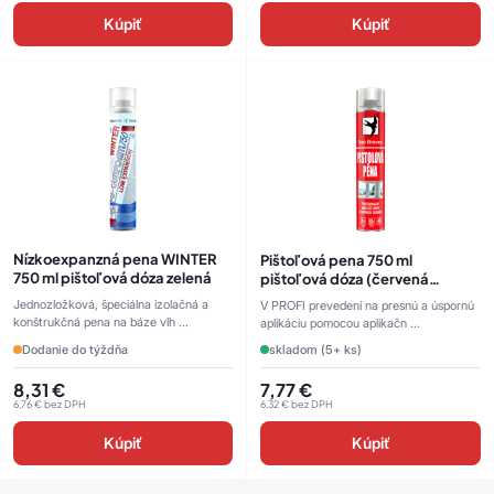
Kúpiť
Kúpiť
Nízkoexpanzná pena WINTER
Pištoľová pena 750 ml
750 ml pištoľová dóza zelená
pištoľová dóza (červená
plechovka) žltá
Jednozložková, špeciálna izolačná a
V PROFI prevedení na presnú a úspornú
konštrukčná pena na báze vlh ...
aplikáciu pomocou aplikačn ...
Dodanie do týždňa
skladom (5+ ks)
8,31
€
7,77
€
6,76
€
bez DPH
6,32
€
bez DPH
Kúpiť
Kúpiť