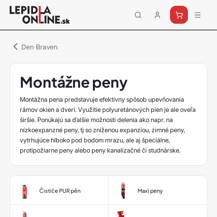
Priemyselné
lepidlá
a
Den Braven
tmely
Loctite
Montážne peny
Montážna pena predstavuje efektívny spôsob upevňovania
rámov okien a dverí. Využitie polyuretánových pien je ale oveľa
širšie. Ponúkajú sa ďalšie možnosti delenia ako napr. na
nízkoexpanzné peny, tj so zníženou expanziou, zimné peny,
vytrhujúce hlboko pod bodom mrazu, ale aj špeciálne,
protipožiarne peny alebo peny kanalizačné či studnárske.
Čističe PUR pěn
Maxi peny