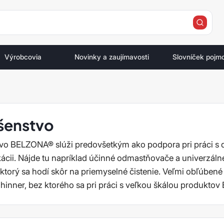
e
Výrobcovia
Novinky a zaujímavosti
Slovníček pojm
ušenstvo
tvo BELZONA® slúži predovšetkým ako podpora pri práci s
ikácii. Nájde tu napríklad účinné odmastňovače a univerzálne
ktorý sa hodí skôr na priemyselné čistenie. Veľmi obľúbené 
Thinner, bez ktorého sa pri práci s veľkou škálou produkt