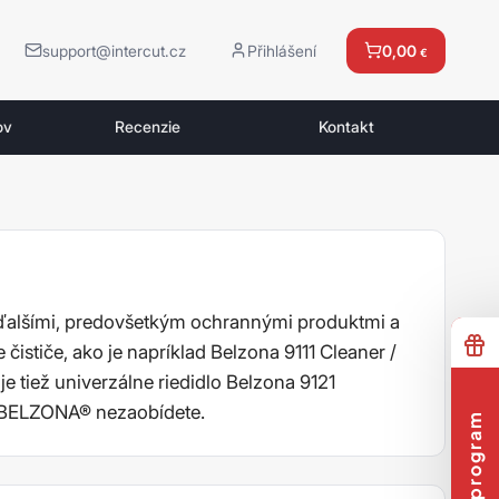
support@intercut.cz
Přihlášení
0,00
€
ov
Recenzie
Kontakt
 ďalšími, predovšetkým ochrannými produktmi a
 čističe, ako je napríklad Belzona 9111 Cleaner /
je tiež univerzálne riedidlo Belzona 9121
ov BELZONA® nezaobídete.