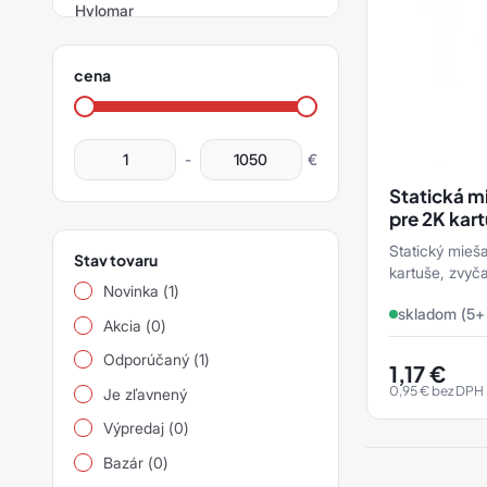
Hylomar
sianet
Montážne materiály
Disperze Molykote
filter
siapad
Korundové oteruvzdorné
Další produkty Molykote
cena
doštičky
siapro
produktov
Príslušenstvo
siarad
-
€
siarexx
Statická m
pre 2K kart
siarol
cm
Statický mieša
Stav tovaru
kartuše, zvyča
siaspeed
Novinka (1)
objemom 50 ml
skladom (5+
dvojzložkovú k
siasponge
Akcia (0)
Odporúčaný (1)
siastrip
1,17
€
0,95
€
bez DPH
Je zľavnený
siavlies
Výpredaj (0)
siawat
Bazár (0)