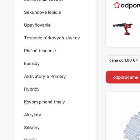
odpo
Sekundové lepidlá
Upevňovanie
Tesnenie rúrkových závitov
Plošné tesnenie
cena od 1,00 €
Epoxidy
Aktivátory a Primery
odporúčame
Hybridy
Kovom plnené tmely
Akryláty
Silikóny