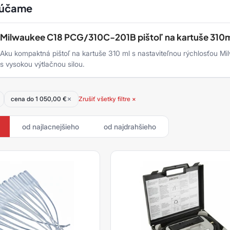
rúčame
Milwaukee C18 PCG/310C-201B pištoľ na kartuše 310
Aku kompaktná pištoľ na kartuše 310 ml s nastaviteľnou rýchlosťou 
s vysokou výtlačnou silou.
cena do 1 050,00 €
Zrušiť všetky filtre ×
od najlacnejšieho
od najdrahšieho