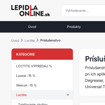
vyhľadávani
vyhľadávanie
Priemyselné
lepidlá
Úvod
Produkty
a
tmely
Príslušenstvo
Úvod
Loctite
Loctite
KATEGORIE
Prísl
LOCTITE VÝPREDAJ %
Príslušens
pri ich apl
Loxeal -15 %
Degreaser, 
Weicon -15 %
Universal 
Loctite
Zaisťovanie závitov