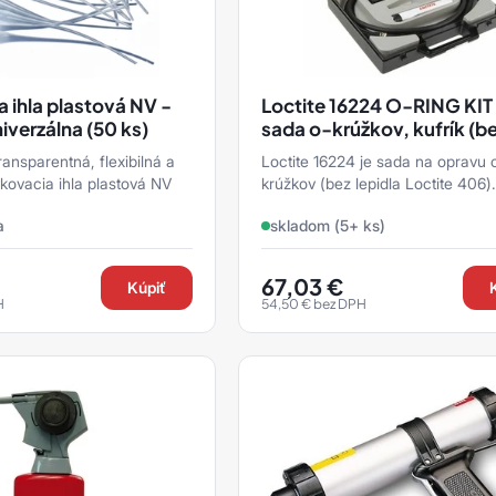
 ihla plastová NV -
Loctite 16224 O-RING KIT
iverzálna (50 ks)
sada o-krúžkov, kufrík (b
lepidla)
ransparentná, flexibilná a
Loctite 16224 je sada na opravu 
vkovacia ihla plastová NV
krúžkov (bez lepidla Loctite 406)
dodávaná v praktickom kufríku. Táto
a
skladom (5+ ks)
sada odstraňuje potrebu ...
67,03
€
Kúpiť
H
54,50
€
bez DPH