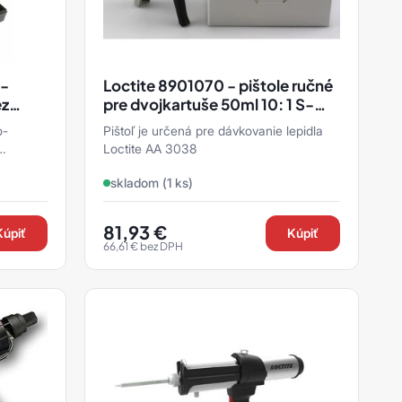
 -
Loctite 8901070 - pištole ručné
ez
pre dvojkartuše 50ml 10: 1 S-
TYPE (81034026)
o-
Pištoľ je určená pre dávkovanie lepidla
Loctite AA 3038
skladom (1 ks)
81,93
€
Kúpiť
Kúpiť
66,61
€
bez DPH