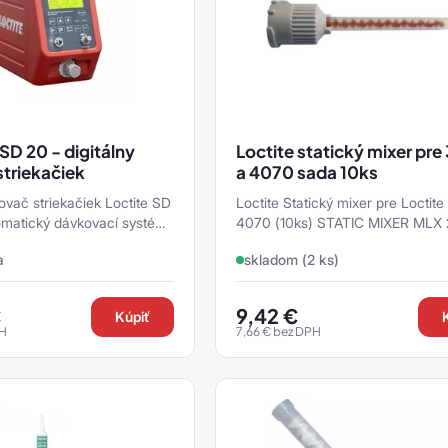
SD 20 - digitálny
Loctite statický mixer pr
triekačiek
a 4070 sada 10ks
ovač striekačiek Loctite SD
Loctite Statický mixer pre Loctit
omatický dávkovací systém
4070 (10ks) STATIC MIXER MLX 2.5-16-S
dávkovanie lepidiel a
4/10: 1 Statický mixer šedo-oranžový pre
a
skladom (2 ks)
..
LOC ...
€
9,42
€
Kúpiť
H
7,66
€
bez DPH