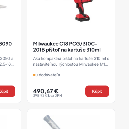
e 3090
Milwaukee C18 PCG/310C-
201B pištoľ na kartuše 310ml
e 3090 a
Aku kompaktná pištoľ na kartuše 310 ml s
nastaviteľnou rýchlosťou Milwaukee M12
PCG / 310-201B s vysokou výtlačnou
u dodávateľa
silou.
490,67
€
Kúpiť
Kúpiť
398,92
€
bez DPH