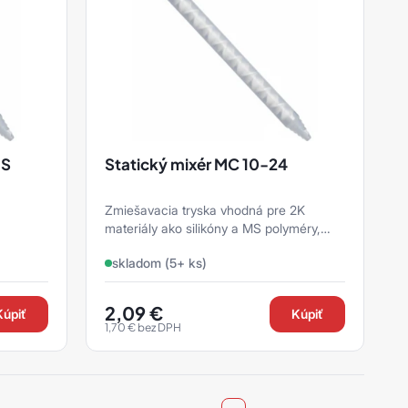
MS
Statický mixér MC 10-24
Zmiešavacia tryska vhodná pre 2K
materiály ako silikóny a MS polyméry,
najčastejšie 400 a 200 ml, napr. značiek
skladom (5+ ks)
Loctite, Teroson a ...
2,09
€
Kúpiť
Kúpiť
1,70
€
bez DPH