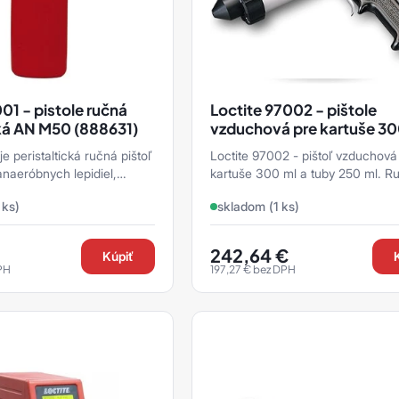
01 - pistole ručná
Loctite 97002 - pištole
cká AN M50 (888631)
vzduchová pre kartuše 30
tuby 250 ml
je peristaltická ručná pištoľ
Loctite 97002 - pištoľ vzduchová
anaeróbnych lepidiel,
kartuše 300 ml a tuby 250 ml. R
o všetkými 250 ml fľaštičky
pneumatická pištoľ na kartuše - 
 ks)
skladom (1 ks)
pre dávkovanie vše ...
242,64
€
Kúpiť
PH
197,27
€
bez DPH