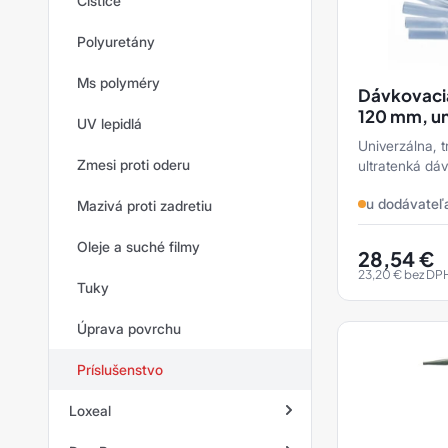
Čističe
Polyuretány
Ms polyméry
Dávkovacia
120 mm, un
UV lepidlá
Univerzálna, t
Zmesi proti oderu
ultratenká dá
u dodávateľ
Mazivá proti zadretiu
Oleje a suché filmy
28,54
€
23,20
€
bez DP
Tuky
Úprava povrchu
Príslušenstvo
Loxeal