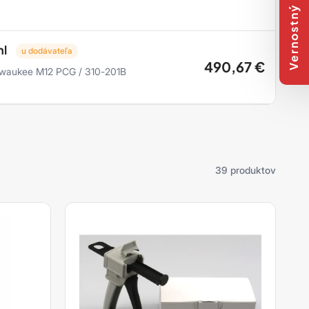
Vernostný program
ml
u dodávateľa
490,67
€
Milwaukee M12 PCG / 310-201B
39 produktov