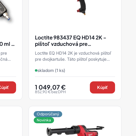
Loctite 983437 EQ HD14 2K -
0 ml a
pištoľ vzduchová pre
dvojkartuše 200 ml
 pre
Loctite EQ HD14 2K je vzduchová pištoľ
učná
pre dvojkartuše. Táto pištoľ poskytuje
určená
pohodlnú a efektívnu metódu aplikácie s
skladom (1 ks)
minimálnym o ...
1 049,07
€
Kúpiť
Kúpiť
852,90
€
bez DPH
Odporúčaný
Novinka