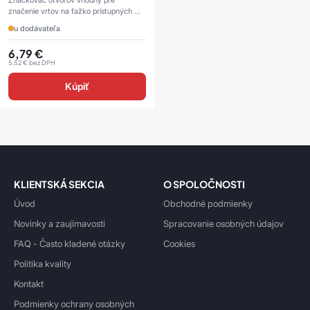
Značkovač otvorov vhodný pre
značenie vrtov na ťažko prístupných ...
u dodávateľa
6,79
€
5,52
€
bez DPH
Kúpiť
KLIENTSKÁ SEKCIA
O SPOLOČNOSTI
Úvod
Obchodné podmienky
Novinky a zaujímavosti
Spracovanie osobných údajov
FAQ - Často kladené otázky
Cookies
Politika kvality
Kontakt
Podmienky ochrany osobných