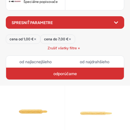
Špeciálne popisovače
filter
SPRESNIŤ PARAMETRE
produktov
cena od 1,00 €
cena do 7,00 €
Zrušiť všetky filtre ×
od najlacnejšieho
od najdrahšieho
odporúčame