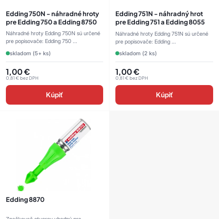
Edding 750N - náhradné hroty
Edding 751N - náhradný hrot
pre Edding 750 a Edding 8750
pre Edding 751 a Edding 8055
Náhradné hroty Edding 750N sú určené
Náhradné hroty Edding 751N sú určené
pre popisovače: Edding 750 ...
pre popisovače: Edding ...
skladom (5+ ks)
skladom (2 ks)
1,00
€
1,00
€
0,81
€
bez DPH
0,81
€
bez DPH
Kúpiť
Kúpiť
Edding 8870