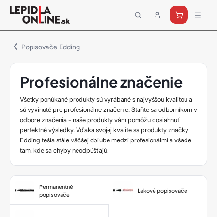
Priemyselné
lepidlá
a
Popisovače Edding
tmely
Loctite
Profesionálne značenie
Všetky ponúkané produkty sú vyrábané s najvyššou kvalitou a
sú vyvinuté pre profesionálne značenie. Staňte sa odborníkom v
odbore značenia - naše produkty vám pomôžu dosiahnuť
perfektné výsledky. Vďaka svojej kvalite sa produkty značky
Edding tešia stále väčšej obľube medzi profesionálmi a všade
tam, kde sa chyby neodpúšťajú.
Permanentné
Lakové popisovače
popisovače