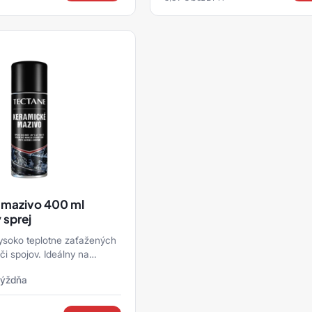
 mazivo 400 ml
 sprej
ysoko teplotne zaťažených
či spojov. Ideálny na
e spaľovacích motorov a
týždňa
rens ...