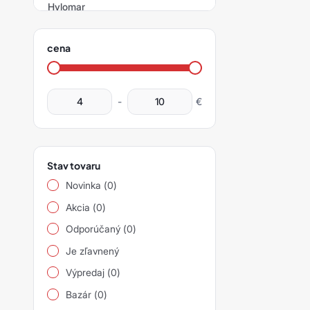
Hylomar
sianet
Montážne materiály
Disperze Molykote
filter
siapad
Korundové oteruvzdorné
Další produkty Molykote
cena
doštičky
siapro
produktov
Príslušenstvo
siarad
-
€
siarexx
siarol
Stav tovaru
siaspeed
Novinka (0)
siasponge
Akcia (0)
Odporúčaný (0)
siastrip
Je zľavnený
siavlies
Výpredaj (0)
siawat
Bazár (0)