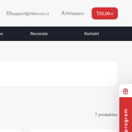
support@intercut.cz
Přihlášení
0,00
€
ov
Recenzie
Kontakt
7 produktov