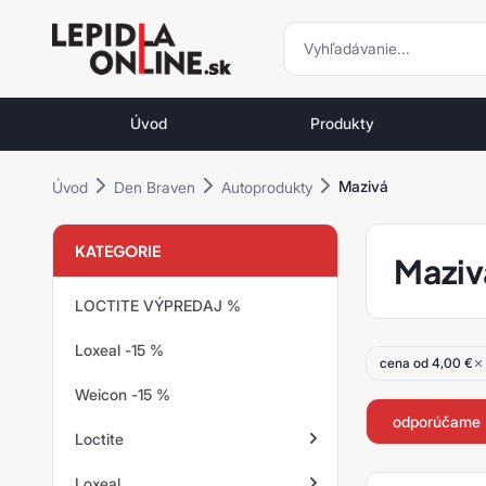
vyhľadávani
vyhľadávanie
Priemyselné
lepidlá
Úvod
Produkty
a
tmely
Mazivá
Úvod
Den Braven
Autoprodukty
Loctite
KATEGORIE
Maziv
LOCTITE VÝPREDAJ %
Loxeal -15 %
cena od 4,00 €
Weicon -15 %
odporúčame
Loctite
Loxeal
Zaisťovanie závitov