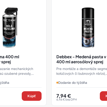
ína 400 ml
Debbex - Medená pasta v 
 sprej
400 ml aerosólový sprej
 mazanie mechanických
Pre montáže a demontáže segm
sú ozubené prevody,
kotúčových či bubnových nbŕzd,
nizmy, reťazové pohony,
kĺbových závesov, čapov, výfukov
týždňa
Dodanie do týždňa
elektrické spínače, pánty, ...
zapaľovacích sviečok, svorníkov .
7,94
€
Kúpiť
6,46
€
bez DPH