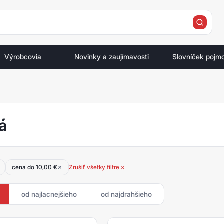
e
Výrobcovia
Novinky a zaujímavosti
Slovníček pojm
á
cena do 10,00 €
Zrušiť všetky filtre ×
od najlacnejšieho
od najdrahšieho