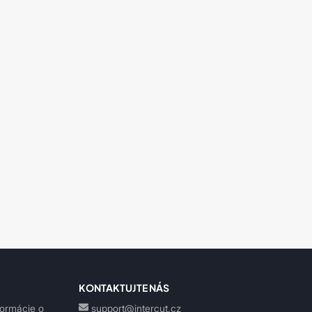
KONTAKTUJTE NÁS
formácie o
support@intercut.cz