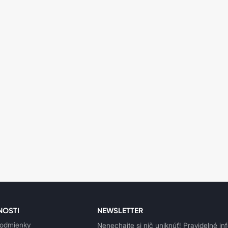
NOSTI
NEWSLETTER
odmienky
Nenechajte si nič uniknúť! Pravidelné in