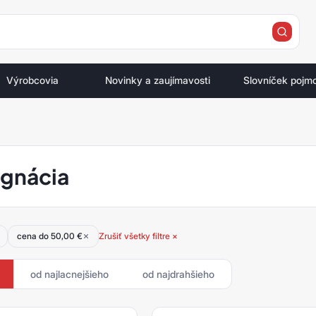
e
Výrobcovia
Novinky a zaujímavosti
Slovníček pojm
a
gnácia
cena do 50,00 €
Zrušiť všetky filtre ×
od najlacnejšieho
od najdrahšieho