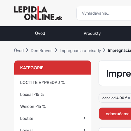
vyhľadávani
vyhľadávanie
Priemyselné
lepidlá
Úvod
Produkty
a
tmely
Impregnáci
Úvod
Den Braven
Impregnácia a prísady
Loctite
KATEGORIE
Impre
LOCTITE VÝPREDAJ %
Loxeal -15 %
cena od 4,00 €
Weicon -15 %
odporúčame
Loctite
Loxeal
Zaisťovanie závitov