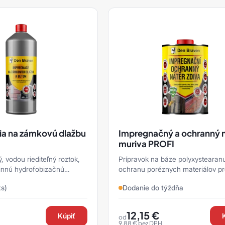
a na zámkovú dlažbu
Impregnačný a ochranný 
muriva PROFI
 vodou riediteľný roztok,
Prípravok na báze polyxystearan
činnú hydrofobizačnú
ochranu poréznych materiálov p
kých druhov nasiakavých
nepriaznivými poveternostnými vp
ks)
Dodanie do týždňa
vnikaním vody, agres ...
12,15
€
Kúpiť
od
9,88
€
bez DPH