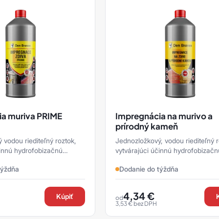
ia muriva PRIME
Impregnácia na murivo a
prírodný kameň
 vodou riediteľný roztok,
Jednozložkový, vodou riediteľný r
činnú hydrofobizačnú
vytvárajúci účinnú hydrofobizačn
kých druhov nasiakavých
ochranu všetkých druhov nasiak
týždňa
Dodanie do týždňa
podkladov.
4,34
€
Kúpiť
od
3,53
€
bez DPH