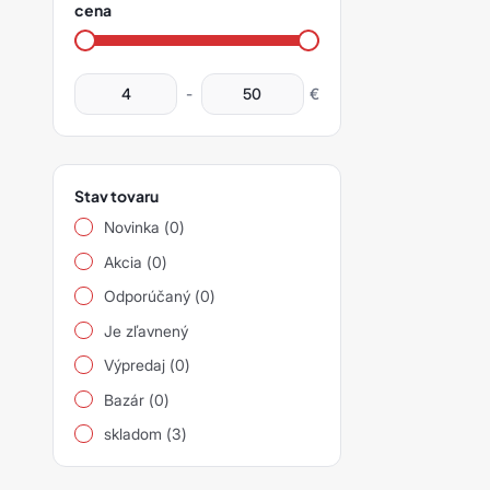
filter
cena
siapro
Príslušenstvo
produktov
siarad
-
€
siarexx
siarol
siaspeed
Stav tovaru
Novinka (0)
siasponge
Akcia (0)
siastrip
Odporúčaný (0)
siavlies
Je zľavnený
Výpredaj (0)
siawat
Bazár (0)
Ostatní
skladom (3)