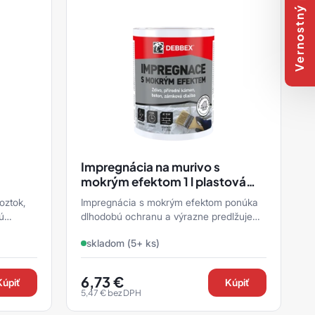
Vernostný program
Impregnácia na murivo s
mokrým efektom 1 l plastová
dóza transparentná
oztok,
Impregnácia s mokrým efektom ponúka
ú
dlhodobú ochranu a výrazne predlžuje
avých
životnosť poréznych materiálov. Tento
skladom (5+ ks)
produkt vytvára na ...
6,73
€
Kúpiť
Kúpiť
5,47
€
bez DPH