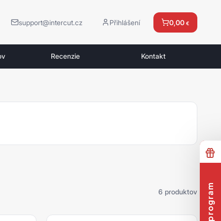
support@intercut.cz
Přihlášení
0,00
€
ov
Recenzie
Kontakt
6 produktov