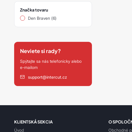
Značka tovaru
Den Braven (6)
Neviete si rady?
Spýtajte sa nás telefonicky alebo
e-mailom
support@intercut.cz
KLIENTSKÁ SEKCIA
O SPOLOČ
Úvod
Obchodné p