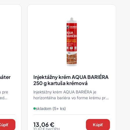
náter
Injektážny krém AQUA BARIÉRA
250 g kartuša krémová
u pre
Injektážny krém AQUA BARIÉRA je
red
horizontálna bariéra vo forme krému proti
lyvmi,
vzlínajúcej vlhkosti stien a hydrofóbnej
skladom (5+ ks)
impregnácie bet ...
13,06
€
Kúpiť
Kúpiť
10,62
€
bez DPH