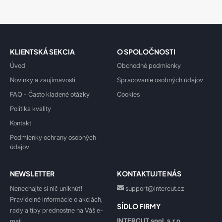
KLIENTSKÁ SEKCIA
O SPOLOČNOSTI
Úvod
Obchodné podmienky
Novinky a zaujímavosti
Spracovanie osobných údajov
FAQ - Často kladené otázky
Cookies
Politika kvality
Kontakt
Podmienky ochrany osobných
údajov
NEWSLETTER
KONTAKTUJTE NÁS
Nenechajte si nič uniknúť!
support@intercut.cz
Pravidelné informácie o akciách,
SÍDLO FIRMY
rady a tipy prednostne na Váš e-
INTERCUT spol. s.r.o.
mail.