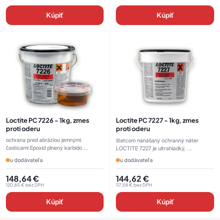
Kúpiť
Kúpiť
Loctite PC 7226 - 1kg, zmes
Loctite PC 7227 - 1kg, zmes
proti oderu
proti oderu
ochrana pred abráziou jemnými
štetcom nanášaný ochranný náter
časticami Epoxid plnený karbido ...
LOCTITE 7227 je ultrahladký, ...
u dodávateľa
u dodávateľa
148,64
€
144,62
€
120,85
€
bez DPH
117,58
€
bez DPH
Kúpiť
Kúpiť