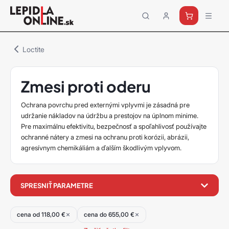
Priemyselné
lepidlá
a
Loctite
tmely
Loctite
Zmesi proti oderu
Ochrana povrchu pred externými vplyvmi je zásadná pre
udržanie nákladov na údržbu a prestojov na úplnom minime.
Pre maximálnu efektivitu, bezpečnosť a spoľahlivosť používajte
ochranné nátery a zmesi na ochranu proti korózii, abrázii,
agresívnym chemikáliám a ďalším škodlivým vplyvom.
filter
SPRESNIŤ PARAMETRE
produktov
cena od 118,00 €
cena do 655,00 €