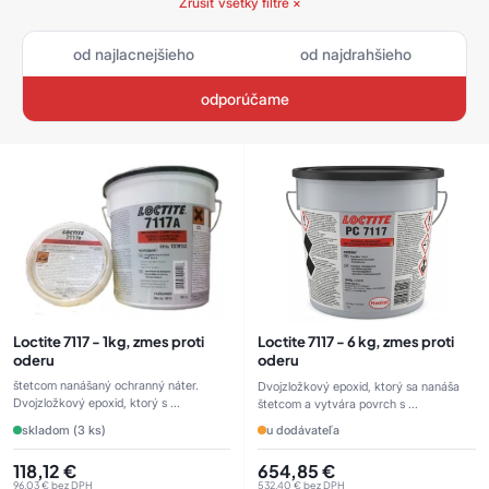
Zrušiť všetky filtre ×
od najlacnejšieho
od najdrahšieho
odporúčame
Loctite 7117 - 1kg, zmes proti
Loctite 7117 - 6 kg, zmes proti
oderu
oderu
štetcom nanášaný ochranný náter.
Dvojzložkový epoxid, ktorý sa nanáša
Dvojzložkový epoxid, ktorý s ...
štetcom a vytvára povrch s ...
skladom (3 ks)
u dodávateľa
118,12
€
654,85
€
96,03
€
bez DPH
532,40
€
bez DPH