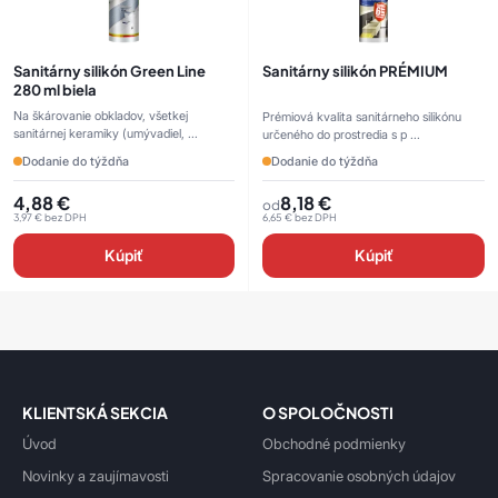
Sanitárny silikón Green Line
Sanitárny silikón PRÉMIUM
280 ml biela
Na škárovanie obkladov, všetkej
Prémiová kvalita sanitárneho silikónu
sanitárnej keramiky (umývadiel, ...
určeného do prostredia s p ...
Dodanie do týždňa
Dodanie do týždňa
4,88
€
8,18
€
od
3,97
€
bez DPH
6,65
€
bez DPH
Kúpiť
Kúpiť
KLIENTSKÁ SEKCIA
O SPOLOČNOSTI
Úvod
Obchodné podmienky
Novinky a zaujímavosti
Spracovanie osobných údajov