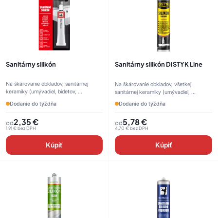
Sanitárny silikón
Sanitárny silikón DISTYK Line
Na škárovanie obkladov, sanitárnej
Na škárovanie obkladov, všetkej
keramiky (umývadiel, bidetov, ...
sanitárnej keramiky (umývadiel, ...
Dodanie do týždňa
Dodanie do týždňa
2,35
€
5,78
€
od
od
1,91
€
bez DPH
4,70
€
bez DPH
Kúpiť
Kúpiť