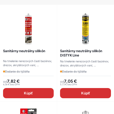
Sanitárny neutrálny silikón
Sanitárny neutrálny silikón
DISTYK Line
Na tmelenie nerezových častí bazénov,
Na tmelenie nerezových častí bazénov,
drezov, akrylátových vaní, ...
drezov, akrylátových vaní, ...
Dodanie do týždňa
Dodanie do týždňa
7,82
€
7,05
€
od
od
6,36
€
bez DPH
5,73
€
bez DPH
Kúpiť
Kúpiť