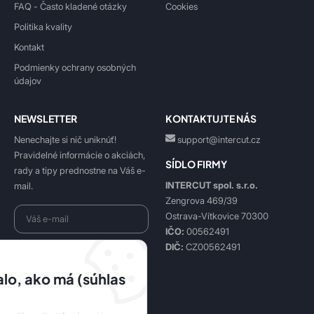
FAQ - Často kladené otázky
Cookies
Politika kvality
Kontakt
Podmienky ochrany osobných
údajov
NEWSLETTER
KONTAKTUJTE NÁS
Nenechajte si nič uniknúť!
support@intercut.cz
Pravidelné informácie o akciách,
SÍDLO FIRMY
rady a tipy prednostne na Váš e-
INTERCUT spol. s.r.o.
mail.
Zengrova 469/39
Ostrava-Vítkovice 70300
IČO:
00562491
DIČ:
CZ00562491
Beriem na vedomie
spracovanie osobných údajov
.
lo, ako má (súhlas
Prihlásiť sa k odberu