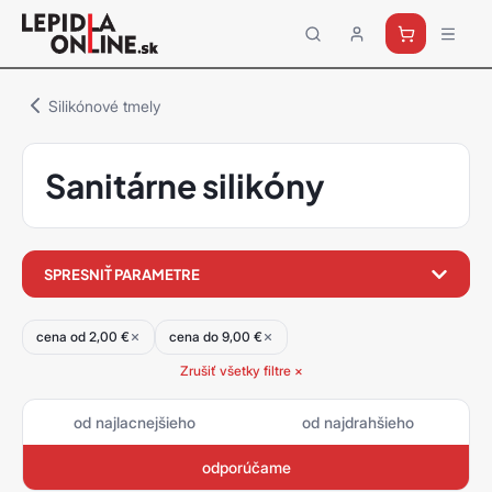
Priemyselné
lepidlá
a
Silikónové tmely
tmely
Loctite
Sanitárne silikóny
filter
SPRESNIŤ PARAMETRE
produktov
cena od 2,00 €
cena do 9,00 €
Zrušiť všetky filtre ×
od najlacnejšieho
od najdrahšieho
odporúčame