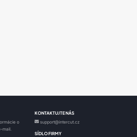
KONTAKTUJTE NÁS
formácie o
support@intercut.cz
-mail.
SÍDLO FIRMY