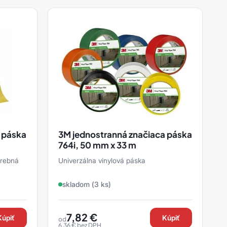
 páska
3M jednostranná značiaca páska
764i, 50 mm x 33 m
arebná
Univerzálna vinylová páska
skladom (3 ks)
7,82
€
Kúpiť
Kúpiť
od
6,36
€
bez DPH