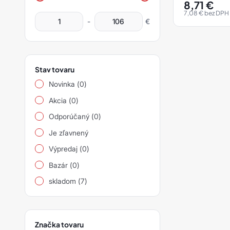
produktov
8,71
€
siarad
7,08
€
bez DPH
-
€
siarexx
siarol
siaspeed
Stav tovaru
Novinka (0)
siasponge
Akcia (0)
siastrip
Odporúčaný (0)
siavlies
Je zľavnený
Výpredaj (0)
siawat
Bazár (0)
Ostatní
skladom (7)
Značka tovaru