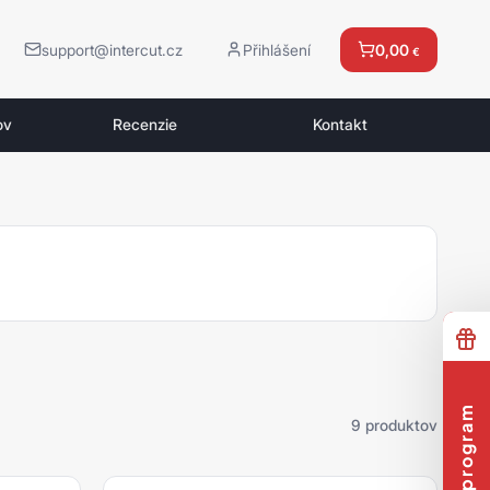
support@intercut.cz
Přihlášení
0,00
€
ov
Recenzie
Kontakt
9 produktov