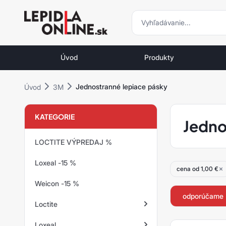
vyhľadávani
vyhľadávanie
Priemyselné
lepidlá
Úvod
Produkty
a
tmely
Jednostranné lepiace pásky
Úvod
3M
Loctite
KATEGORIE
Jedno
LOCTITE VÝPREDAJ %
Loxeal -15 %
cena od 1,00 €
Weicon -15 %
odporúčame
Loctite
Loxeal
Zaisťovanie závitov