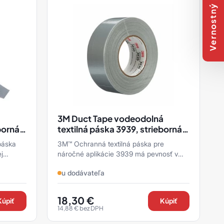
Vernostný program
3M Duct Tape vodeodolná
borná,
textilná páska 3939, strieborná,
48 mm x 55 m
páska
3M™ Ochranná textilná páska pre
j
náročné aplikácie 3939 má pevnosť v
 vrátane
ťahu a priľnavosť na napájanie,
u dodávateľa
maskovanie, zaplátanie, zošíva ...
18,30
€
Kúpiť
Kúpiť
14,88
€
bez DPH