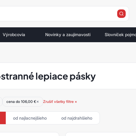
e
Výrobcovia
Novinky a zaujímavosti
Slovníček pojm
stranné lepiace pásky
cena do 106,00 €
Zrušiť všetky filtre ×
od najlacnejšieho
od najdrahšieho