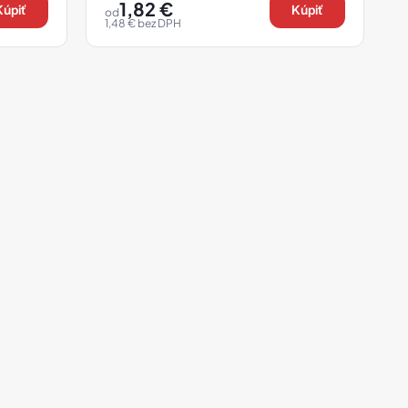
1,82
€
Kúpiť
Kúpiť
od
1,48
€
bez DPH