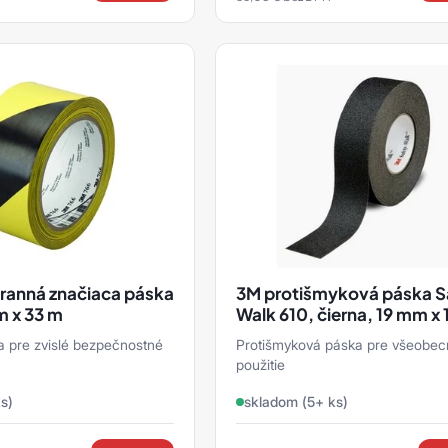
ranná značiaca páska
3M protišmyková páska S
m x 33 m
Walk 610, čierna, 19 mm x 
a pre zvislé bezpečnostné
Protišmyková páska pre všeobe
použitie
s)
skladom (5+ ks)