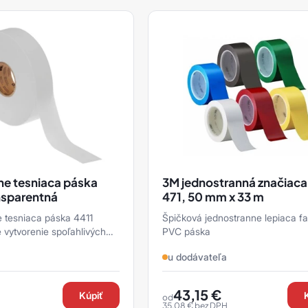
e tesniaca páska
3M jednostranná značiaca
nsparentná
471, 50 mm x 33 m
 tesniaca páska 4411
Špičková jednostranne lepiaca f
e vytvorenie spoľahlivých
PVC páska
ešných odkvapov po škáry a
u dodávateľa
tr ...
43,15
€
Kúpiť
od
35,08
€
bez DPH