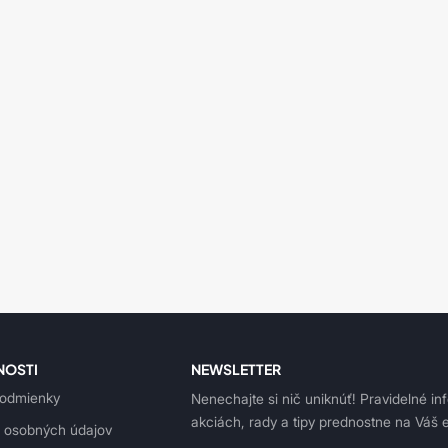
NOSTI
NEWSLETTER
odmienky
Nenechajte si nič uniknúť! Pravidelné in
akciách, rady a tipy prednostne na Váš e
 osobných údajov