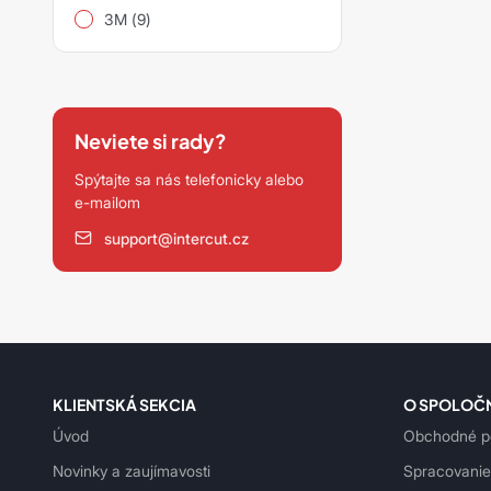
3M (9)
Neviete si rady?
Spýtajte sa nás telefonicky alebo
e-mailom
support@intercut.cz
KLIENTSKÁ SEKCIA
O SPOLOČ
Úvod
Obchodné p
Novinky a zaujímavosti
Spracovanie