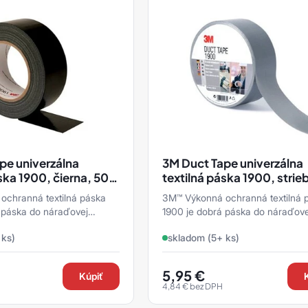
pe univerzálna
3M Duct Tape univerzálna
ska 1900, čierna, 50
textilná páska 1900, strie
50 mm x 50 m
ochranná textilná páska
3M™ Výkonná ochranná textilná 
 páska do náraďovej
1900 je dobrá páska do náraďove
všeobecné aplikácie vrátane
skrinky, pre všeobecné aplikácie
 ks)
skladom (5+ ks)
snení, ...
nenáročných tesnení, ...
5,95
€
Kúpiť
4,84
€
bez DPH