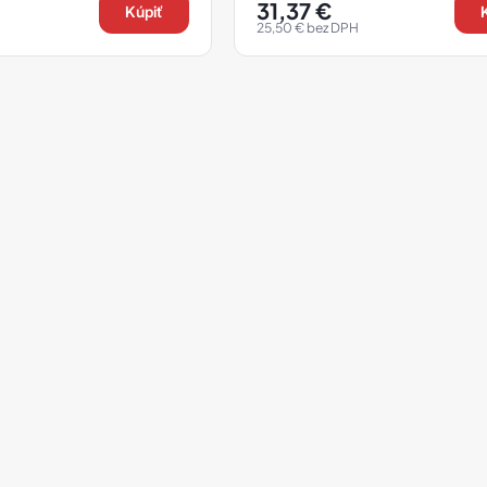
31,37
€
Kúpiť
25,50
€
bez DPH