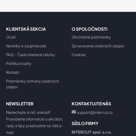
KLIENTSKÁ SEKCIA
O SPOLOČNOSTI
Úvod
Obchodné podmienky
Novinky a zaujímavosti
Spracovanie osobných údajov
FAQ - Často kladené otázky
Cookies
Politika kvality
Kontakt
Podmienky ochrany osobných
údajov
NEWSLETTER
KONTAKTUJTE NÁS
Nenechajte si nič uniknúť!
support@intercut.cz
Pravidelné informácie o akciách,
SÍDLO FIRMY
rady a tipy prednostne na Váš e-
INTERCUT spol. s.r.o.
mail.