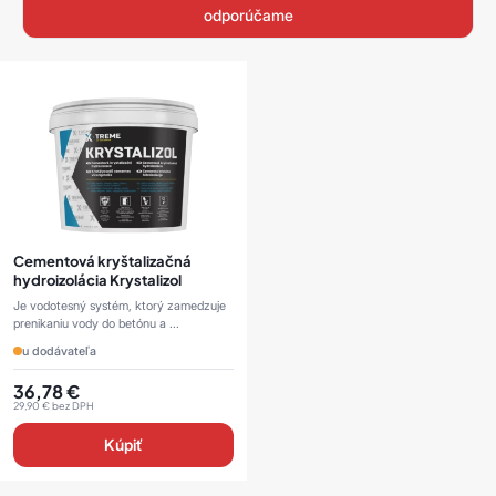
odporúčame
Cementová kryštalizačná
hydroizolácia Krystalizol
Je vodotesný systém, ktorý zamedzuje
prenikaniu vody do betónu a ...
u dodávateľa
36,78
€
29,90
€
bez DPH
Kúpiť