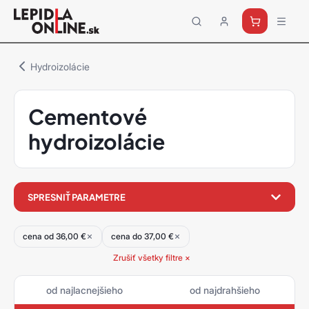
Priemyselné
lepidlá
a
Hydroizolácie
tmely
Loctite
Cementové
hydroizolácie
filter
SPRESNIŤ PARAMETRE
produktov
cena od 36,00 €
cena do 37,00 €
Zrušiť všetky filtre ×
od najlacnejšieho
od najdrahšieho