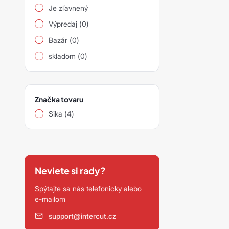
siavlies
Je zľavnený
Výpredaj (0)
siawat
Bazár (0)
Ostatní
skladom (0)
Značka tovaru
Sika (4)
Neviete si rady?
Spýtajte sa nás telefonicky alebo
e-mailom
support@intercut.cz