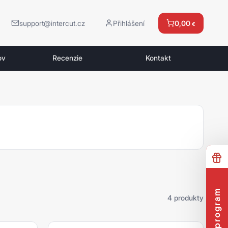
support@intercut.cz
Přihlášení
0,00
€
ov
Recenzie
Kontakt
4 produkty