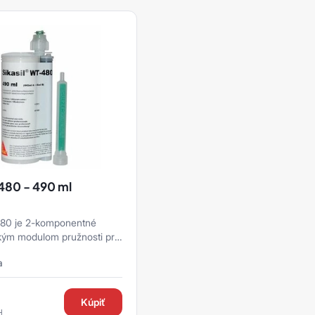
 480 - 490 ml
480 je 2-komponentné
okým modulom pružnosti pre
kien
a
Kúpiť
H