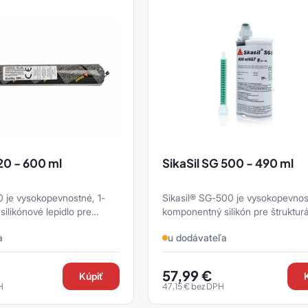
20 - 600 ml
SikaSil SG 500 - 490 ml
0 je vysokopevnostné, 1-
Sikasil® SG-500 je vysokopevnos
ilikónové lepidlo pre
komponentný silikón pre štruktur
zasklievanie, s označením
zasklievanie
a
u dodávateľa
57,99
€
Kúpiť
H
47,15
€
bez DPH