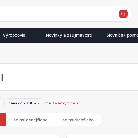
e
Výrobcovia
Novinky a zaujímavosti
Slovníček pojm
l
cena do 73,00 €
Zrušiť všetky filtre ×
od najlacnejšieho
od najdrahšieho