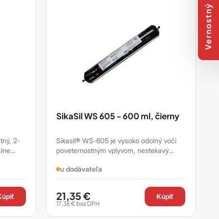
Vernostný program
SikaSil WS 605 - 600 ml, čierny
tný, 2-
Sikasil® WS-605 je vysoko odolný voči
álne
poveternostným vplyvom, nestekavý
silikónový tmel, s označením CE
u dodávateľa
21,35
€
Kúpiť
Kúpiť
17,36
€
bez DPH