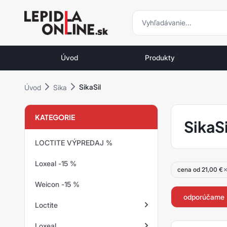
vyhľadávani
vyhľadávanie
Priemyselné
lepidlá
Úvod
Produkty
a
tmely
SikaSil
Úvod
Sika
Loctite
KATEGORIE
SikaSi
LOCTITE VÝPREDAJ %
Loxeal -15 %
cena od 21,00 €
Weicon -15 %
odporúčame
Loctite
Loxeal
Zaisťovanie závitov