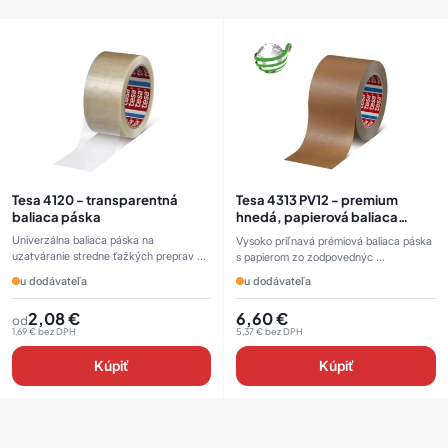
Tesa 4120 - transparentná
Tesa 4313 PV12 - premium
baliaca páska
hnedá, papierová baliaca
páska
Univerzálna baliaca páska na
Vysoko priľnavá prémiová baliaca páska
uzatváranie stredne ťažkých preprav ...
s papierom zo zodpovednýc ...
u dodávateľa
u dodávateľa
2,08
€
6,60
€
od
1,69
€
bez DPH
5,37
€
bez DPH
Kúpiť
Kúpiť