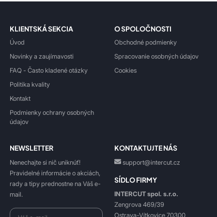
KLIENTSKÁ SEKCIA
O SPOLOČNOSTI
Úvod
Obchodné podmienky
Novinky a zaujímavosti
Spracovanie osobných údajov
FAQ - Často kladené otázky
Cookies
Politika kvality
Kontakt
Podmienky ochrany osobných
údajov
NEWSLETTER
KONTAKTUJTE NÁS
Nenechajte si nič uniknúť!
support@intercut.cz
Pravidelné informácie o akciách,
SÍDLO FIRMY
rady a tipy prednostne na Váš e-
INTERCUT spol. s.r.o.
mail.
Zengrova 469/39
Ostrava-Vítkovice 70300