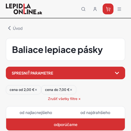
Priemyselné
lepidlá
a
Úvod
tmely
Loctite
Baliace lepiace pásky
filter
SPRESNIŤ PARAMETRE
produktov
cena od 2,00 €
cena do 7,00 €
Zrušiť všetky filtre ×
od najlacnejšieho
od najdrahšieho
odporúčame