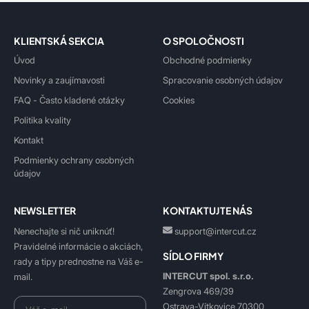
KLIENTSKÁ SEKCIA
O SPOLOČNOSTI
Úvod
Obchodné podmienky
Novinky a zaujímavosti
Spracovanie osobných údajov
FAQ - Často kladené otázky
Cookies
Politika kvality
Kontakt
Podmienky ochrany osobných
údajov
NEWSLETTER
KONTAKTUJTE NÁS
Nenechajte si nič uniknúť!
support@intercut.cz
Pravidelné informácie o akciách,
SÍDLO FIRMY
rady a tipy prednostne na Váš e-
INTERCUT spol. s.r.o.
mail.
Zengrova 469/39
Ostrava-Vítkovice 70300