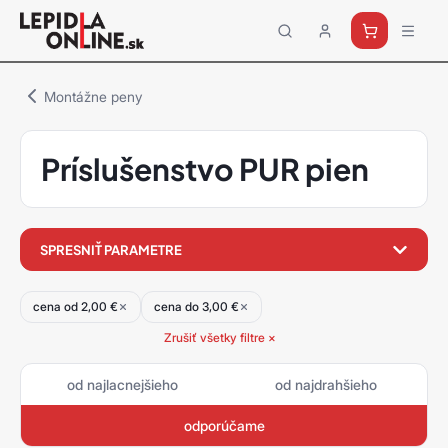
Priemyselné
lepidlá
a
Montážne peny
tmely
Loctite
Príslušenstvo PUR pien
filter
SPRESNIŤ PARAMETRE
produktov
cena od 2,00 €
cena do 3,00 €
Zrušiť všetky filtre ×
od najlacnejšieho
od najdrahšieho
odporúčame