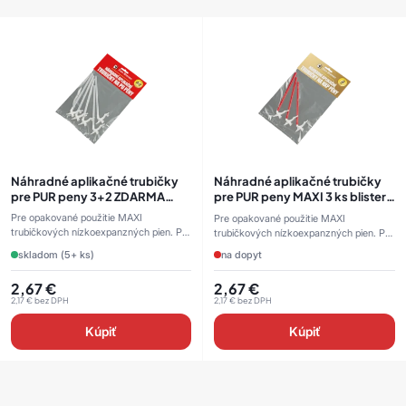
Náhradné aplikačné trubičky
Náhradné aplikačné trubičky
pre PUR peny 3+2 ZDARMA
pre PUR peny MAXI 3 ks blister
blister transparentná
červená
Pre opakované použitie MAXI
Pre opakované použitie MAXI
trubičkových nízkoexpanzných pien. P
trubičkových nízkoexpanzných pien. P
...
...
skladom (5+ ks)
na dopyt
2,67
€
2,67
€
2,17
€
bez DPH
2,17
€
bez DPH
Kúpiť
Kúpiť