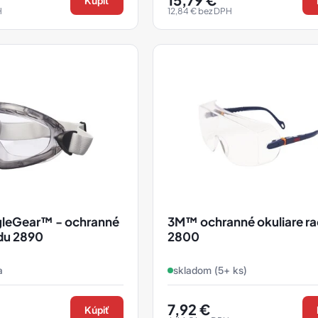
Kúpiť
H
12,84
€
bez DPH
eGear™ - ochranné
3M™ ochranné okuliare r
adu 2890
2800
a
skladom (5+ ks)
7,92
€
Kúpiť