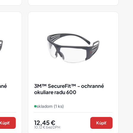
nné
3M™ SecureFit™ - ochranné
okuliare radu 600
skladom (1 ks)
12,45
€
Kúpiť
Kúpiť
10,12
€
bez DPH