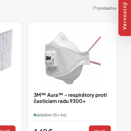
Vernostný program
71 produktov
3M™ Aura™ - respirátory proti
časticiam radu 9300+
skladom (5+ ks)
4,60
€