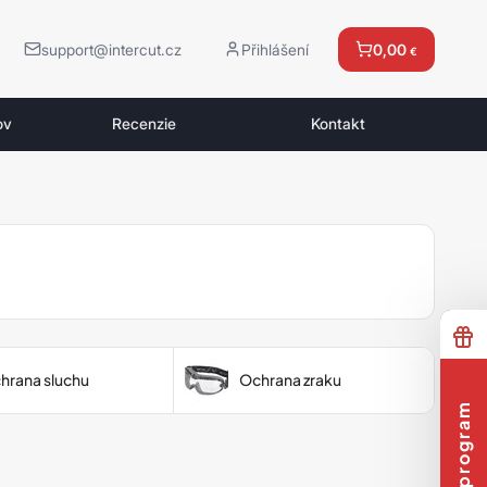
support@intercut.cz
Přihlášení
0,00
€
ov
Recenzie
Kontakt
hrana sluchu
Ochrana zraku