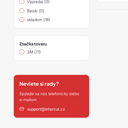
Výpredaj (0)
siawat
Bazár (0)
Ostatní
skladom (18)
Značka tovaru
3M (71)
Neviete si rady?
Spýtajte sa nás telefonicky alebo
e-mailom
support@intercut.cz