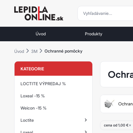
vyhľadávani
vyhľadávanie
Priemyselné
lepidlá
Úvod
Produkty
a
tmely
Ochranné pomôcky
Úvod
3M
Loctite
KATEGORIE
Ochr
LOCTITE VÝPREDAJ %
Loxeal -15 %
Ochrana
Weicon -15 %
Loctite
cena od 1,00 €
Loxeal
Zaisťovanie závitov