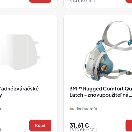
6,44
€
bez DPH
ľadné zváračské
3M™ Rugged Comfort Qu
y
Latch - znovupoužiteľná
polomaska ​​s respirátoro
6500QL
a
u dodávateľa
31,61
€
Kúpiť
H
25,70
€
bez DPH