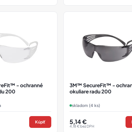
eFit™ - ochranné
3M™ SecureFit™ - ochra
adu 200
okuliare radu 200
a
skladom (4 ks)
5,14
€
Kúpiť
4,18
€
bez DPH