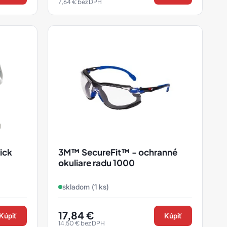
7,64
€
bez DPH
ick
3M™ SecureFit™ - ochranné
okuliare radu 1000
m radu
skladom (1 ks)
17,84
€
Kúpiť
Kúpiť
14,50
€
bez DPH