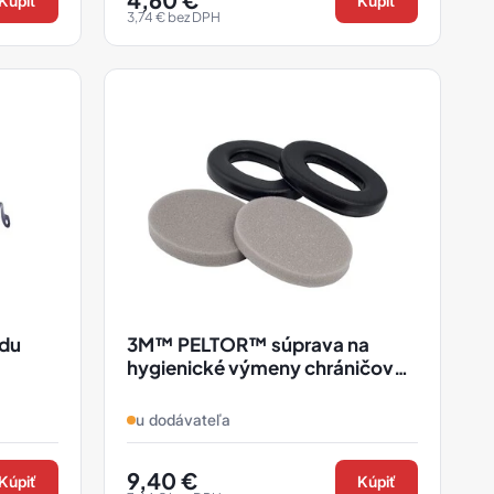
Kúpiť
Kúpiť
3,74
€
bez DPH
adu
3M™ PELTOR™ súprava na
hygienické výmeny chráničov
sluchu
u dodávateľa
9,40
€
Kúpiť
Kúpiť