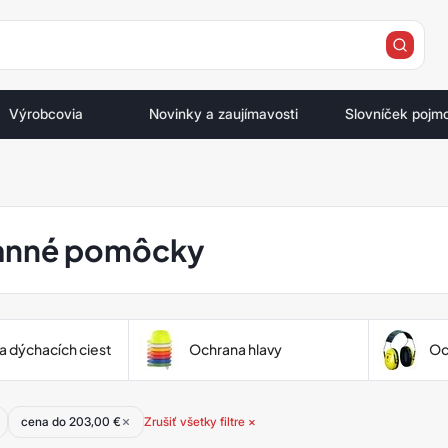
e
Výrobcovia
Novinky a zaujímavosti
Slovníček pojm
anné pomôcky
 dýchacích ciest
Ochrana hlavy
Oc
cena do 203,00 €
Zrušiť všetky filtre ×