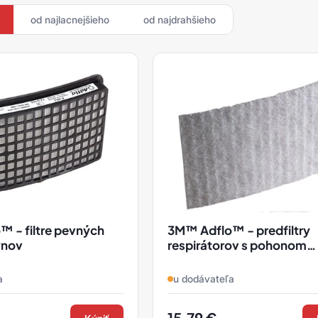
od najlacnejšieho
od najdrahšieho
 - filtre pevných
3M™ Adflo™ - predfiltry
ynov
respirátorov s pohonom
vzduchu
a
u dodávateľa
15,79
€