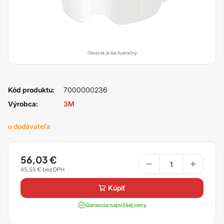
Obrázok je iba ilustračný
Kód produktu:
7000000236
Výrobca:
3M
u dodávateľa
56,03
€
45,55
€
kúpiť
Garancia najnižšej ceny