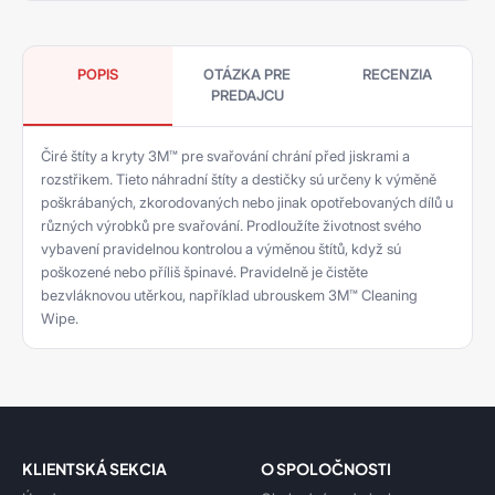
POPIS
OTÁZKA PRE
RECENZIA
PREDAJCU
Čiré štíty a kryty 3M™ pre svařování chrání před jiskrami a
rozstřikem. Tieto náhradní štíty a destičky sú určeny k výměně
poškrábaných, zkorodovaných nebo jinak opotřebovaných dílů u
různých výrobků pre svařování. Prodloužíte životnost svého
vybavení pravidelnou kontrolou a výměnou štítů, když sú
poškozené nebo příliš špinavé. Pravidelně je čistěte
bezvláknovou utěrkou, například ubrouskem 3M™ Cleaning
Wipe.
KLIENTSKÁ SEKCIA
O SPOLOČNOSTI