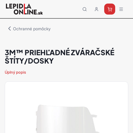
Priemyselné
lepidlá
a
Ochranné pomôcky
tmely
Loctite
3M™ PRIEHĽADNÉ ZVÁRAČSKÉ
ŠTÍTY/DOSKY
Úplný popis