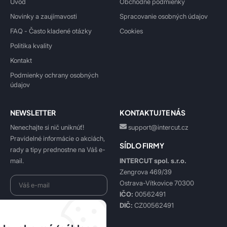
Úvod
Obchodné podmienky
Novinky a zaujímavosti
Spracovanie osobných údajov
FAQ - Často kladené otázky
Cookies
Politika kvality
Kontakt
Podmienky ochrany osobných
údajov
NEWSLETTER
KONTAKTUJTE NÁS
Nenechajte si nič uniknúť!
support@intercut.cz
Pravidelné informácie o akciách,
SÍDLO FIRMY
rady a tipy prednostne na Váš e-
INTERCUT spol. s.r.o.
mail.
Zengrova 469/39
Ostrava-Vítkovice 70300
IČO:
00562491
DIČ:
CZ00562491
Beriem na vedomie
spracovanie osobných údajov
.