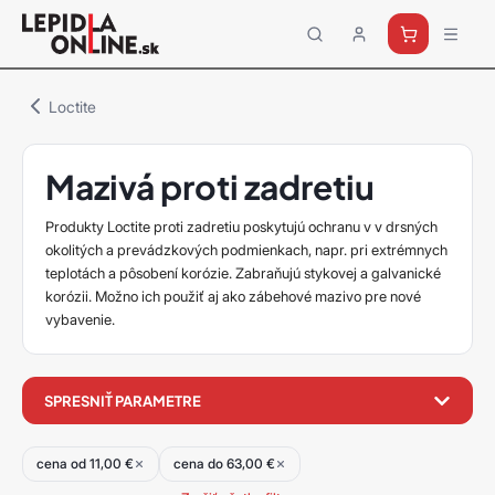
Priemyselné
lepidlá
a
Loctite
tmely
Loctite
Mazivá proti zadretiu
Produkty Loctite proti zadretiu poskytujú ochranu v v drsných
okolitých a prevádzkových podmienkach, napr. pri extrémnych
teplotách a pôsobení korózie. Zabraňujú stykovej a galvanické
korózii. Možno ich použiť aj ako zábehové mazivo pre nové
vybavenie.
filter
SPRESNIŤ PARAMETRE
produktov
cena od 11,00 €
cena do 63,00 €