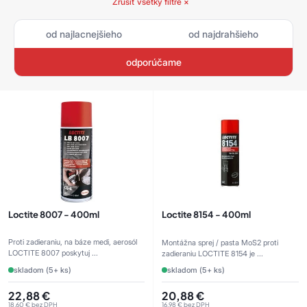
Zrušiť všetky filtre ×
od najlacnejšieho
od najdrahšieho
odporúčame
Loctite 8007 - 400ml
Loctite 8154 - 400ml
Proti zadieraniu, na báze medi, aerosól
Montážna sprej / pasta MoS2 proti
LOCTITE 8007 poskytuj ...
zadieraniu LOCTITE 8154 je ...
skladom (5+ ks)
skladom (5+ ks)
22,88
€
20,88
€
18,60
€
bez DPH
16,98
€
bez DPH