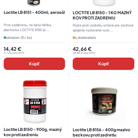
Loctite LB 8151 - 400ml, aerosól
LOCTITE LB 8150 - 1 KG MAZNÝ
KOV PROTI ZADRENIU
Proti zadieraniu, na báze hliníka,
Pasta proti zadretiu určená pre závitové
plechovka LOCTITE 8150 je ...
spojenia vystavené vyso ...
skladom (5+ ks)
u dodávateľa
14,42
€
42,66
€
11,72
€
bez DPH
34,68
€
bez DPH
Kúpiť
Kúpiť
Loctite LB 8150 - 900g, mazný
Loctite LB 8156 - 400g mazivo
kov proti zadreniu
bez kovu proti zadretiu