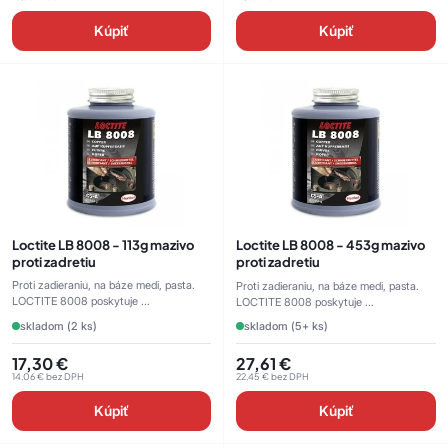
Kúpiť
Kúpiť
Loctite LB 8008 - 113g mazivo
Loctite LB 8008 - 453g mazivo
proti zadretiu
proti zadretiu
Proti zadieraniu, na báze medi, pasta.
Proti zadieraniu, na báze medi, pasta.
LOCTITE 8008 poskytuje ...
LOCTITE 8008 poskytuje ...
skladom (2 ks)
skladom (5+ ks)
17,30
€
27,61
€
14,06
€
bez DPH
22,45
€
bez DPH
Kúpiť
Kúpiť