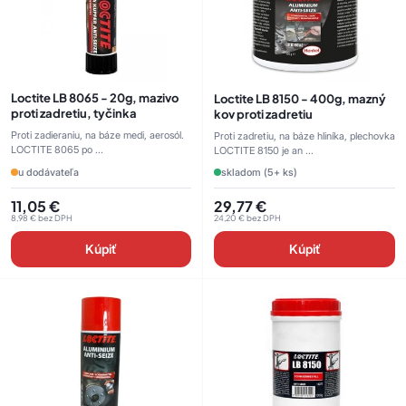
Loctite LB 8065 - 20g, mazivo
Loctite LB 8150 - 400g, mazný
proti zadretiu, tyčinka
kov proti zadretiu
Proti zadieraniu, na báze medi, aerosól.
Proti zadretiu, na báze hliníka, plechovka
LOCTITE 8065 po ...
LOCTITE 8150 je an ...
u dodávateľa
skladom (5+ ks)
11,05
€
29,77
€
8,98
€
bez DPH
24,20
€
bez DPH
Kúpiť
Kúpiť