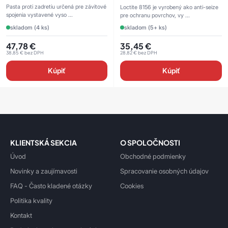
Pasta proti zadretiu určená pre závitové
Loctite 8156 je vyrobený ako anti-seize
spojenia vystavené vyso ...
pre ochranu povrchov, vy ...
skladom (4 ks)
skladom (5+ ks)
47,78
€
35,45
€
38,85
€
bez DPH
28,82
€
bez DPH
Kúpiť
Kúpiť
KLIENTSKÁ SEKCIA
O SPOLOČNOSTI
Úvod
Obchodné podmienky
Novinky a zaujímavosti
Spracovanie osobných údajov
FAQ - Často kladené otázky
Cookies
Politika kvality
Kontakt