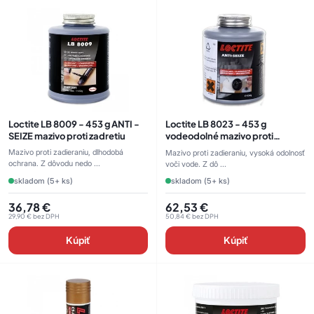
Loctite LB 8009 - 453 g ANTI -
Loctite LB 8023 - 453 g
SEIZE mazivo proti zadretiu
vodeodolné mazivo proti
zadretiu
Mazivo proti zadieraniu, dlhodobá
Mazivo proti zadieraniu, vysoká odolnosť
ochrana. Z dôvodu nedo ...
voči vode. Z dô ...
skladom (5+ ks)
skladom (5+ ks)
36,78
€
62,53
€
29,90
€
bez DPH
50,84
€
bez DPH
Kúpiť
Kúpiť