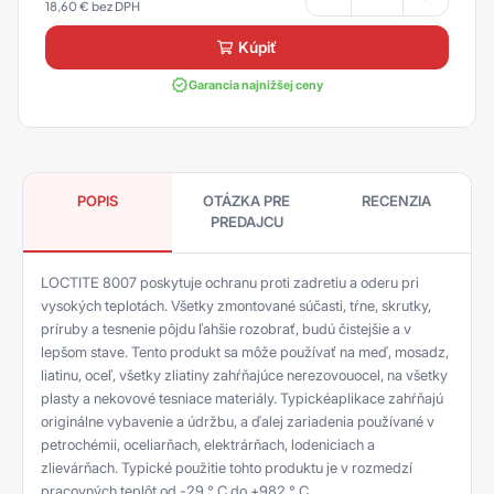
18,60
€
kúpiť
Garancia najnižšej ceny
POPIS
OTÁZKA PRE
RECENZIA
PREDAJCU
LOCTITE 8007 poskytuje ochranu proti zadretiu a oderu pri
vysokých teplotách. Všetky zmontované súčasti, tŕne, skrutky,
príruby a tesnenie pôjdu ľahšie rozobrať, budú čistejšie a v
lepšom stave. Tento produkt sa môže používať na meď, mosadz,
liatinu, oceľ, všetky zliatiny zahŕňajúce nerezovouocel, na všetky
plasty a nekovové tesniace materiály. Typickéaplikace zahŕňajú
originálne vybavenie a údržbu, a ďalej zariadenia používané v
petrochémii, oceliarňach, elektrárňach, lodeniciach a
zlievárňach. Typické použitie tohto produktu je v rozmedzí
pracovných teplôt od -29 ° C do +982 ° C.