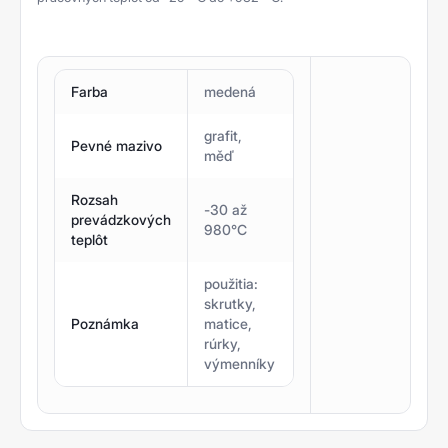
Farba
medená
grafit,
Pevné mazivo
měď
Rozsah
-30 až
prevádzkových
980°C
teplôt
použitia:
skrutky,
Poznámka
matice,
rúrky,
výmenníky