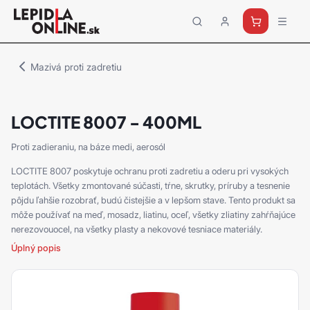
Priemyselné
lepidlá
a
Mazivá proti zadretiu
tmely
Loctite
LOCTITE 8007 - 400ML
Proti zadieraniu, na báze medi, aerosól
LOCTITE 8007 poskytuje ochranu proti zadretiu a oderu pri vysokých
teplotách. Všetky zmontované súčasti, tŕne, skrutky, príruby a tesnenie
pôjdu ľahšie rozobrať, budú čistejšie a v lepšom stave. Tento produkt sa
môže používať na meď, mosadz, liatinu, oceľ, všetky zliatiny zahŕňajúce
nerezovouocel, na všetky plasty a nekovové tesniace materiály.
Úplný popis