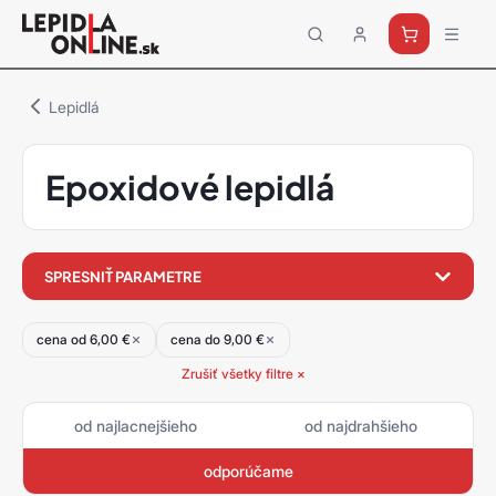
Priemyselné
lepidlá
a
Lepidlá
tmely
Loctite
Epoxidové lepidlá
filter
SPRESNIŤ PARAMETRE
produktov
cena od 6,00 €
cena do 9,00 €
Zrušiť všetky filtre ×
od najlacnejšieho
od najdrahšieho
odporúčame