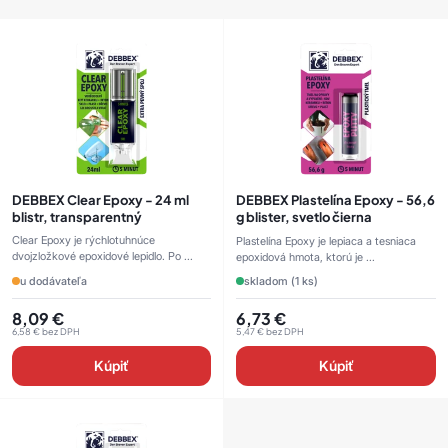
DEBBEX Clear Epoxy - 24 ml
DEBBEX Plastelína Epoxy - 56,6
blistr, transparentný
g blister, svetlo čierna
Clear Epoxy je rýchlotuhnúce
Plastelína Epoxy je lepiaca a tesniaca
dvojzložkové epoxidové lepidlo. Po ...
epoxidová hmota, ktorú je ...
u dodávateľa
skladom (1 ks)
8,09
€
6,73
€
6,58
€
bez DPH
5,47
€
bez DPH
Kúpiť
Kúpiť