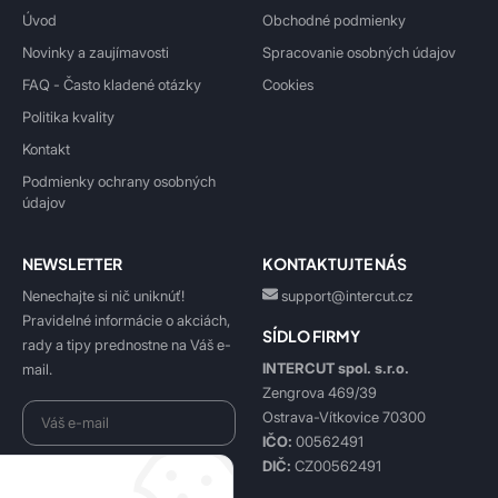
Úvod
Obchodné podmienky
Novinky a zaujímavosti
Spracovanie osobných údajov
FAQ - Často kladené otázky
Cookies
Politika kvality
Kontakt
Podmienky ochrany osobných
údajov
NEWSLETTER
KONTAKTUJTE NÁS
Nenechajte si nič uniknúť!
support@intercut.cz
Pravidelné informácie o akciách,
SÍDLO FIRMY
rady a tipy prednostne na Váš e-
INTERCUT spol. s.r.o.
mail.
Zengrova 469/39
Ostrava-Vítkovice 70300
IČO:
00562491
DIČ:
CZ00562491
Beriem na vedomie
spracovanie osobných údajov
.