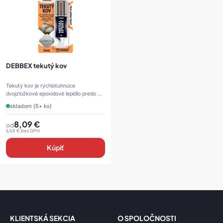
DEBBEX tekutý kov
Tekutý kov je rýchlotuhnúce
dvojzložkové epoxidové lepidlo predo ...
skladom (5+ ks)
8,09
€
od
6,58
€
bez DPH
Kúpiť
KLIENTSKÁ SEKCIA
O SPOLOČNOSTI