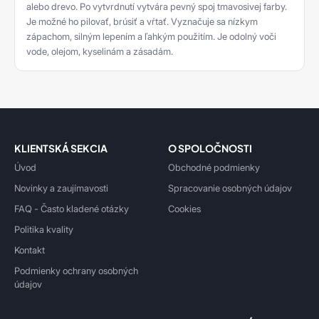
alebo drevo. Po vytvrdnutí vytvára pevný spoj tmavosivej farby.
Je možné ho pilovať, brúsiť a vŕtať. Vyznačuje sa nízkym
zápachom, silným lepením a ľahkým použitím. Je odolný voči
vode, olejom, kyselinám a zásadám.
KLIENTSKÁ SEKCIA
O SPOLOČNOSTI
Úvod
Obchodné podmienky
Novinky a zaujímavosti
Spracovanie osobných údajov
FAQ - Často kladené otázky
Cookies
Politika kvality
Kontakt
Podmienky ochrany osobných
údajov