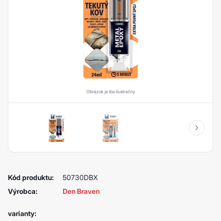
Obrázok je iba ilustračný
Kód produktu:
50730DBX
Výrobca:
Den Braven
varianty: