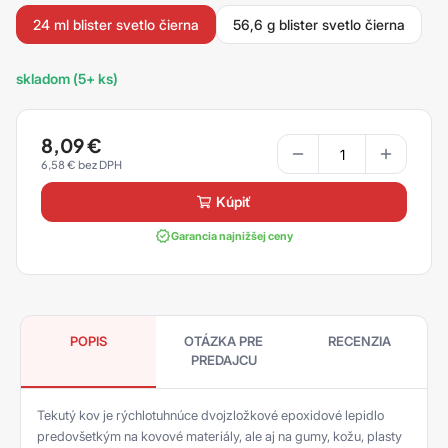
24 ml blister svetlo čierna
56,6 g blister svetlo čierna
skladom (5+ ks)
8,09
€
6,58
€
kúpiť
Garancia najnižšej ceny
POPIS
OTÁZKA PRE
RECENZIA
PREDAJCU
Tekutý kov je rýchlotuhnúce dvojzložkové epoxidové lepidlo
predovšetkým na kovové materiály, ale aj na gumy, kožu, plasty