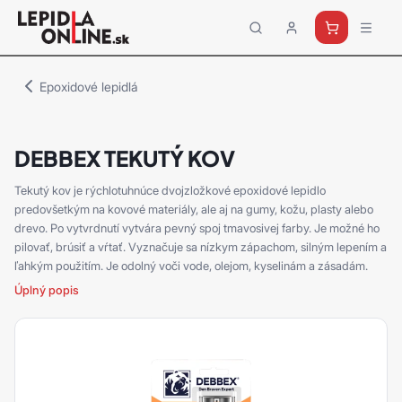
Priemyselné
lepidlá
a
Epoxidové lepidlá
tmely
Loctite
DEBBEX TEKUTÝ KOV
Tekutý kov je rýchlotuhnúce dvojzložkové epoxidové lepidlo
predovšetkým na kovové materiály, ale aj na gumy, kožu, plasty alebo
drevo. Po vytvrdnutí vytvára pevný spoj tmavosivej farby. Je možné ho
pilovať, brúsiť a vŕtať. Vyznačuje sa nízkym zápachom, silným lepením a
ľahkým použitím. Je odolný voči vode, olejom, kyselinám a zásadám.
Úplný popis