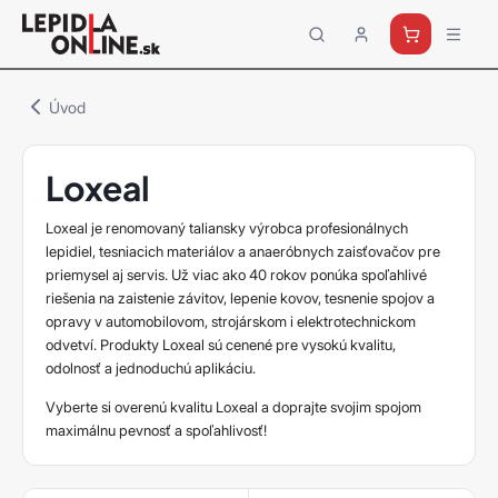
Priemyselné
lepidlá
a
Úvod
tmely
Loctite
Loxeal
Loxeal je renomovaný taliansky výrobca profesionálnych
lepidiel, tesniacich materiálov a anaeróbnych zaisťovačov pre
priemysel aj servis. Už viac ako 40 rokov ponúka spoľahlivé
riešenia na zaistenie závitov, lepenie kovov, tesnenie spojov a
opravy v automobilovom, strojárskom i elektrotechnickom
odvetví. Produkty Loxeal sú cenené pre vysokú kvalitu,
odolnosť a jednoduchú aplikáciu.
Vyberte si overenú kvalitu Loxeal a doprajte svojim spojom
maximálnu pevnosť a spoľahlivosť!