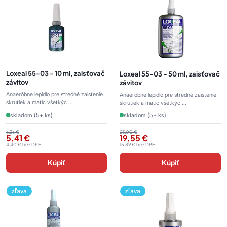
Loxeal 55-03 - 10 ml, zaisťovač
Loxeal 55-03 - 50 ml, zaisťovač
závitov
závitov
Anaeróbne lepidlo pre stredné zaistenie
Anaeróbne lepidlo pre stredné zaistenie
skrutiek a matíc všetkýc ...
skrutiek a matíc všetkýc ...
skladom (5+ ks)
skladom (5+ ks)
6,36
€
23,00
€
5,41
€
19,55
€
4,40
€
bez DPH
15,89
€
bez DPH
Kúpiť
Kúpiť
zľava
zľava