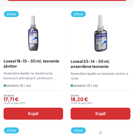
zľava
zľava
Loxeal 18-10 - 50 ml, tesnenie
Loxeal 53-14 - 50 ml,
závitov
anaeróbne tesnenie
Anaeróbne lepidlo na utesňovanie
Anaeróbne lepidlo na tesnenie závitov a
kovových potrubných závitových ...
rúrok
skladom (5+ ks)
skladom (5+ ks)
20,84
€
21,41
€
17,71
€
18,20
€
14,40
€
bez DPH
14,80
€
bez DPH
Kúpiť
Kúpiť
zľava
zľava