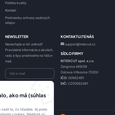
Politika kvality
Kontakt
Podmienky ochrany osobných
údajov
NEWSLETTER
KONTAKTUJTE NÁS
Nenechajte si nič uniknúť!
support@intercut.cz
Pravidelné informácie o akciách,
SÍDLO FIRMY
rady a tipy prednostne na Váš e-
INTERCUT spol. s.r.o.
mail.
Zengrova 469/39
Ostrava-Vítkovice 70300
IČO:
00562491
DIČ:
CZ00562491
Beriem na vedomie
spracovanie osobných údajov
.
lo, ako má (súhlas
Prihlásiť sa k odberu
našli to, čo hľadáte. Aj preto
adaním cookies. Niektoré sú