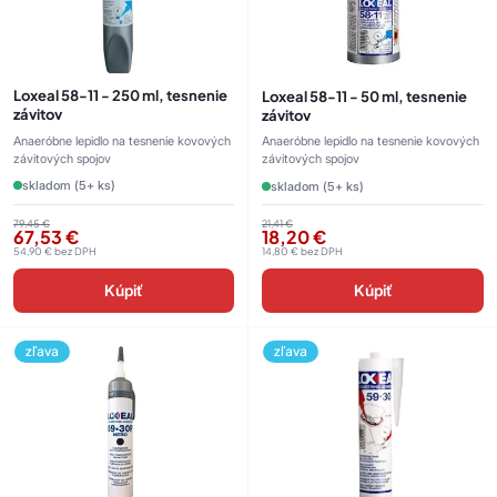
Loxeal 58-11 - 250 ml, tesnenie
Loxeal 58-11 - 50 ml, tesnenie
závitov
závitov
Anaeróbne lepidlo na tesnenie kovových
Anaeróbne lepidlo na tesnenie kovových
závitových spojov
závitových spojov
skladom (5+ ks)
skladom (5+ ks)
79,45
€
21,41
€
67,53
€
18,20
€
54,90
€
bez DPH
14,80
€
bez DPH
Kúpiť
Kúpiť
zľava
zľava