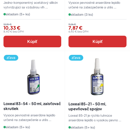
Jedno-komponentný acetátový silikón
Vysoce pevnostné anaeróbne lepidlo
vytvrdzujúci sa vzdušnou vlh ...
určené na zabezpečenie a utěs ...
skladom (5+ ks)
skladom (3 ks)
12,15
€
9,26
€
10,33
€
7,87
€
8,40
€
bez DPH
6,40
€
bez DPH
Kúpiť
Kúpiť
zľava
zľava
Loxeal 83-54 - 50 ml, zaisťovač
Loxeal 85-21 - 50 ml,
skrutiek
upevňovač spojov
Vysoce pevnostné anaeróbne lepidlo
Loxeal 85-21 je rýchlo tuhnúce
určené na zabezpečenie a utěs ...
anaeróbne lepidlo s vysokou pevno ...
skladom (5+ ks)
skladom (5+ ks)