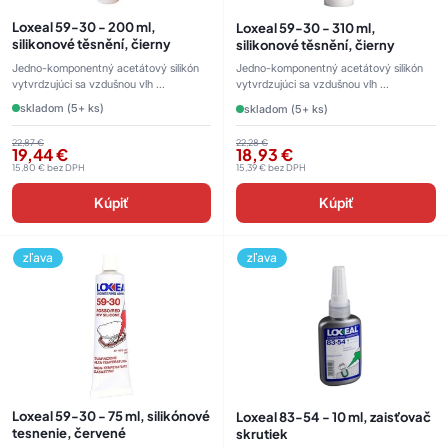
Loxeal 59-30 - 200 ml,
Loxeal 59-30 - 310 ml,
silikonové těsnění, čierny
silikonové těsnění, čierny
Jedno-komponentný acetátový silikón
Jedno-komponentný acetátový silikón
vytvrdzujúci sa vzdušnou vlh ...
vytvrdzujúci sa vzdušnou vlh ...
skladom (5+ ks)
skladom (5+ ks)
22,87
€
22,28
€
19,44
€
18,93
€
15,80
€
bez DPH
15,39
€
bez DPH
Kúpiť
Kúpiť
zľava
zľava
Loxeal 59-30 - 75 ml, silikónové
Loxeal 83-54 - 10 ml, zaisťovač
tesnenie, červené
skrutiek