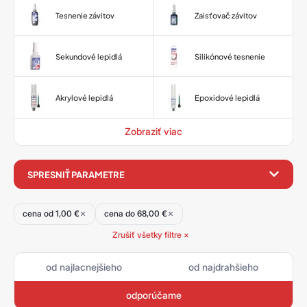
Tesnenie závitov
Zaisťovač závitov
Sekundové lepidlá
Silikónové tesnenie
Akrylové lepidlá
Epoxidové lepidlá
Zobraziť viac
filter
SPRESNIŤ PARAMETRE
produktov
cena od 1,00 €
cena do 68,00 €
Zrušiť všetky filtre ×
od najlacnejšieho
od najdrahšieho
odporúčame