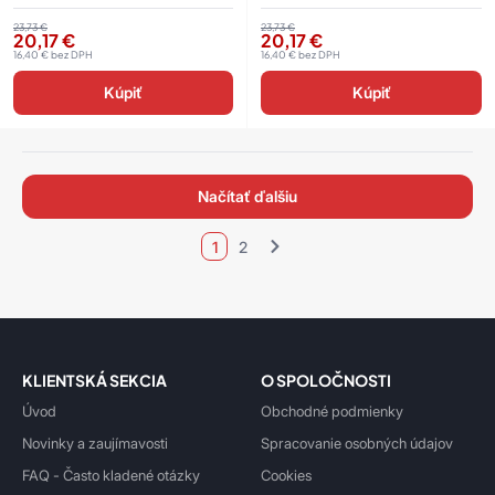
23,73
€
23,73
€
20,17
€
20,17
€
16,40
€
bez DPH
16,40
€
bez DPH
Kúpiť
Kúpiť
načítať ďalšiu
1
2
KLIENTSKÁ SEKCIA
O SPOLOČNOSTI
Úvod
Obchodné podmienky
Novinky a zaujímavosti
Spracovanie osobných údajov
FAQ - Často kladené otázky
Cookies