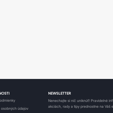
NOSTI
NEWSLETTER
odmienky
Nenechajte si nič uniknúť! Pravidelné in
akciách, rady a tipy prednostne na Váš e
 osobných údajov