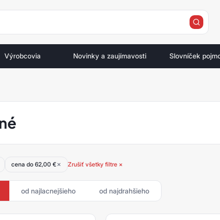
e
Výrobcovia
Novinky a zaujímavosti
Slovníček pojm
né
cena do 62,00 €
Zrušiť všetky filtre ×
od najlacnejšieho
od najdrahšieho