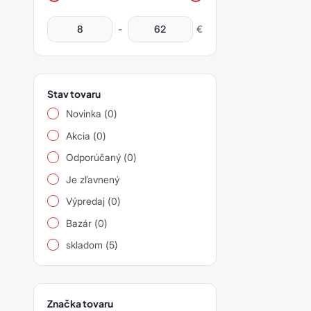
produktov
siarad
-
€
siarexx
siarol
siaspeed
Stav tovaru
Novinka (0)
siasponge
Akcia (0)
siastrip
Odporúčaný (0)
siavlies
Je zľavnený
Výpredaj (0)
siawat
Bazár (0)
Ostatní
skladom (5)
Značka tovaru