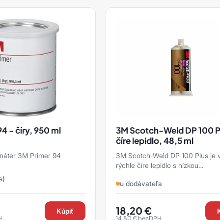
4 - číry, 950 ml
3M Scotch-Weld DP 100 P
číre lepidlo, 48,5 ml
 náter 3M Primer 94
3M Scotch-Weld DP 100 Plus je 
rýchle číre lepidlo s nízkou
viskozitou. Jedná sa o pevné, tvr
s)
u dodávateľa
lepidlo. SÚČASŤOU B ...
18,20
€
Kúpiť
H
14,80
€
bez DPH