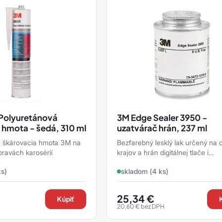
Polyuretánová
3M Edge Sealer 3950 -
 hmota - šedá, 310 ml
uzatvárač hrán, 237 ml
á škárovacia hmota 3M na
Bezfarebný lesklý lak určený na
pravách karosérií
krajov a hrán digitálnej tlače i
samolepiacich fólií pred preniknu
ks)
skladom (4 ks)
vlhkosti.
25,34
€
Kúpiť
20,60
€
bez DPH