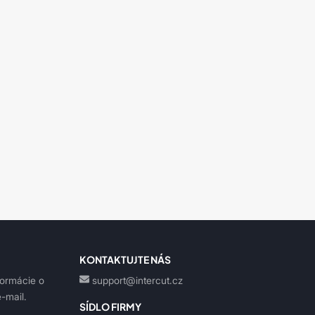
KONTAKTUJTE NÁS
formácie o
support@intercut.cz
-mail.
SÍDLO FIRMY