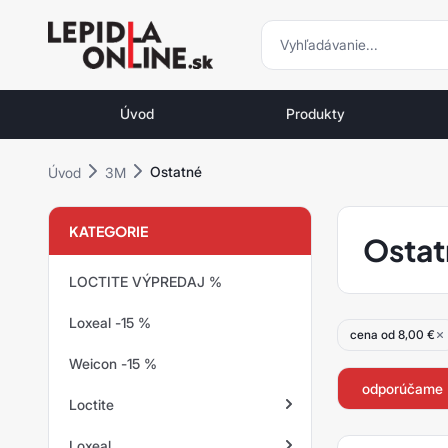
vyhľadávani
vyhľadávanie
Priemyselné
lepidlá
Úvod
Produkty
a
tmely
Ostatné
Úvod
3M
Loctite
KATEGORIE
Ostat
LOCTITE VÝPREDAJ %
Loxeal -15 %
cena od 8,00 €
Weicon -15 %
odporúčame
Loctite
Loxeal
Zaisťovanie závitov