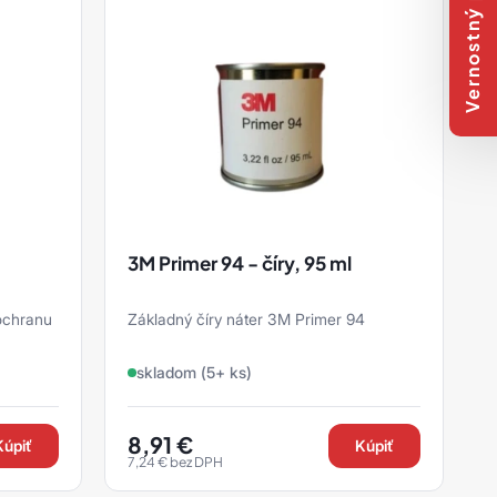
Vernostný program
3M Primer 94 - číry, 95 ml
 ochranu
Základný číry náter 3M Primer 94
tím
skladom (5+ ks)
8,91
€
Kúpiť
Kúpiť
7,24
€
bez DPH