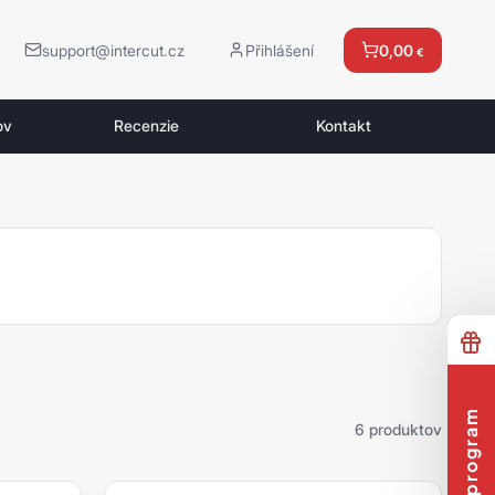
support@intercut.cz
Přihlášení
0,00
€
ov
Recenzie
Kontakt
6 produktov