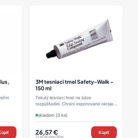
lus,
3M tesniaci tmel Safety-Walk -
150 ml
veľmi
Tekutý tesniaci tmel na báze
rozpúšťadiel. Chráni exponované okraje
dšie
protišmykových pások a nášľapov pred
skladom (3 ks)
nadmernou vlhkosťou alebo ...
26,57
€
Kúpiť
Kúpiť
21,60
€
bez DPH