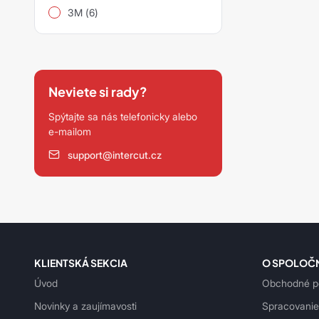
3M (6)
Neviete si rady?
Spýtajte sa nás telefonicky alebo
e-mailom
support@intercut.cz
KLIENTSKÁ SEKCIA
O SPOLOČ
Úvod
Obchodné p
Novinky a zaujímavosti
Spracovanie