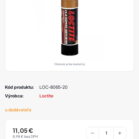
Obrázok je iba ilustračný
Kód produktu:
LOC-8065-20
Výrobca:
Loctite
u dodávateľa
11,05
€
8,98
€