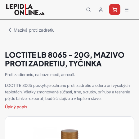
Priemyselné
lepidlá
a
Mazivá proti zadretiu
tmely
Loctite
LOCTITE LB 8065 - 20G, MAZIVO
PROTI ZADRETIU, TYČINKA
Proti zadieraniu, na báze medi, aerosól.
LOCTITE 8065 poskytuje ochranu proti zadretiu a oderu pri vysokých
teplotách. Všetky zmontované súčasti, tŕne, skrutky, príruby a tesnenie
pôjdu ľahšie rozobrať, budú čistejšie a v lepšom stave.
Úplný popis