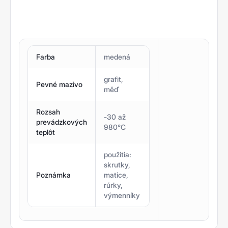
Farba
medená
grafit,
Pevné mazivo
měď
Rozsah
-30 až
prevádzkových
980°C
teplôt
použitia:
skrutky,
Poznámka
matice,
rúrky,
výmenníky