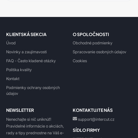
KLIENTSKÁ SEKCIA
O SPOLOČNOSTI
Úvod
Obchodné podmienky
Novinky a zaujímavosti
Spracovanie osobných údajov
FAQ - Často kladené otázky
Cookies
Politika kvality
Kontakt
Podmienky ochrany osobných
údajov
NEWSLETTER
KONTAKTUJTE NÁS
Nenechajte si nič uniknúť!
support@intercut.cz
Pravidelné informácie o akciách,
SÍDLO FIRMY
rady a tipy prednostne na Váš e-