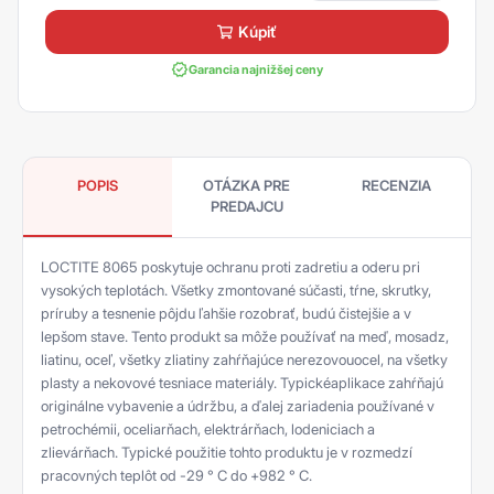
kúpiť
Garancia najnižšej ceny
POPIS
OTÁZKA PRE
RECENZIA
PREDAJCU
LOCTITE 8065 poskytuje ochranu proti zadretiu a oderu pri
vysokých teplotách. Všetky zmontované súčasti, tŕne, skrutky,
príruby a tesnenie pôjdu ľahšie rozobrať, budú čistejšie a v
lepšom stave. Tento produkt sa môže používať na meď, mosadz,
liatinu, oceľ, všetky zliatiny zahŕňajúce nerezovouocel, na všetky
plasty a nekovové tesniace materiály. Typickéaplikace zahŕňajú
originálne vybavenie a údržbu, a ďalej zariadenia používané v
petrochémii, oceliarňach, elektrárňach, lodeniciach a
zlievárňach. Typické použitie tohto produktu je v rozmedzí
pracovných teplôt od -29 ° C do +982 ° C.