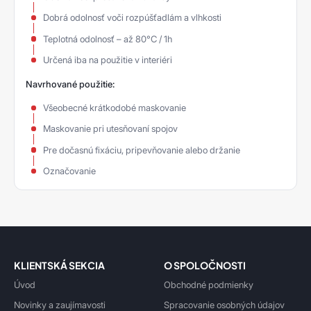
Dobrá odolnosť voči rozpúšťadlám a vlhkosti
Teplotná odolnosť – až 80°C / 1h
Určená iba na použitie v interiéri
Navrhované použitie:
Všeobecné krátkodobé maskovanie
Maskovanie pri utesňovaní spojov
Pre dočasnú fixáciu, pripevňovanie alebo držanie
Označovanie
KLIENTSKÁ SEKCIA
O SPOLOČNOSTI
Úvod
Obchodné podmienky
Novinky a zaujímavosti
Spracovanie osobných údajov