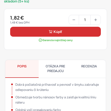
skladom (5+ ks)
1,82
€
1,48
€
kúpiť
Garancia najnižšej ceny
POPIS
OTÁZKA PRE
RECENZIA
PREDAJCU
Dobrá počiatočná priľnavosť a pevnosť v šmyku zabraňuje
odlepovaniu či krúteniu
Obmedzuje tvorbu nánosov farby a zaisťuje kvalitnú líniu
náteru
Odolná voči presakovaniu farby