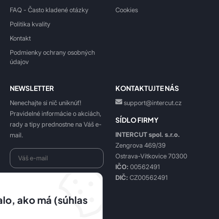
FAQ - Často kladené otázky
Cookies
Politika kvality
Kontakt
Podmienky ochrany osobných
údajov
NEWSLETTER
KONTAKTUJTE NÁS
Nenechajte si nič uniknúť!
support@intercut.cz
Pravidelné informácie o akciách,
SÍDLO FIRMY
rady a tipy prednostne na Váš e-
INTERCUT spol. s.r.o.
mail.
Zengrova 469/39
Ostrava-Vítkovice 70300
IČO:
00562491
DIČ:
CZ00562491
Beriem na vedomie
spracovanie osobných údajov
.
lo, ako má (súhlas
Prihlásiť sa k odberu