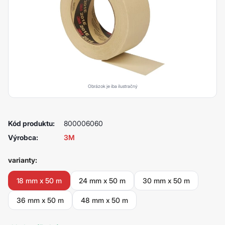
Obrázok je iba ilustračný
Kód produktu:
800006060
Výrobca:
3M
varianty:
18 mm x 50 m
24 mm x 50 m
30 mm x 50 m
36 mm x 50 m
48 mm x 50 m