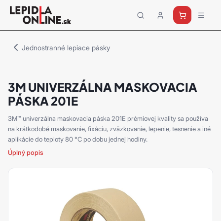
Priemyselné
lepidlá
a
Jednostranné lepiace pásky
tmely
Loctite
3M UNIVERZÁLNA MASKOVACIA
PÁSKA 201E
3M™ univerzálna maskovacia páska 201E prémiovej kvality sa používa
na krátkodobé maskovanie, fixáciu, zväzkovanie, lepenie, tesnenie a iné
aplikácie do teploty 80 °C po dobu jednej hodiny.
Úplný popis