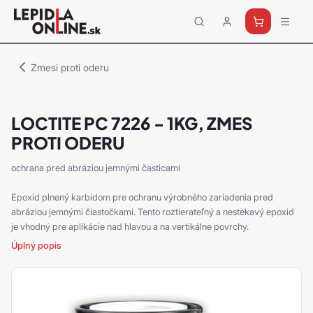
Priemyselné
lepidlá
a
Zmesi proti oderu
tmely
Loctite
LOCTITE PC 7226 - 1KG, ZMES
PROTI ODERU
ochrana pred abráziou jemnými časticami
Epoxid plnený karbidom pre ochranu výrobného zariadenia pred
abráziou jemnými čiastočkami. Tento roztierateľný a nestekavý epoxid
je vhodný pre aplikácie nad hlavou a na vertikálne povrchy.
Úplný popis