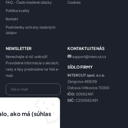
FAQ - Často kladené otázky
Cookies
Politika kvality
Kontakt
Podmienky ochrany osobných
údajov
NEWSLETTER
KONTAKTUJTE NÁS
Nenechajte si nič uniknúť!
support@intercut.cz
Pravidelné informácie o akciách,
SÍDLO FIRMY
rady a tipy prednostne na Váš e-
INTERCUT spol. s.r.o.
mail.
Zengrova 469/39
Ostrava-Vítkovice 70300
IČO:
00562491
DIČ:
CZ00562491
Beriem na vedomie
spracovanie osobných údajov
.
lo, ako má (súhlas
Prihlásiť sa k odberu