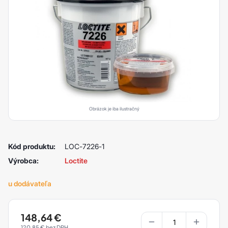
Obrázok je iba ilustračný
Kód produktu:
LOC-7226-1
Výrobca:
Loctite
u dodávateľa
148,64
€
120,85
€