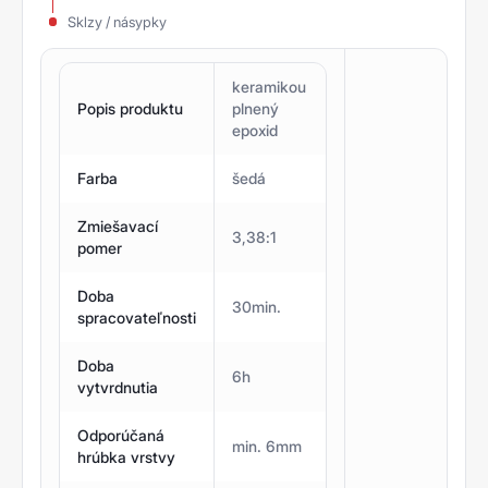
Sklzy / násypky
keramikou
Popis produktu
plnený
epoxid
Farba
šedá
Zmiešavací
3,38:1
pomer
Doba
30min.
spracovateľnosti
Doba
6h
vytvrdnutia
Odporúčaná
min. 6mm
hrúbka vrstvy