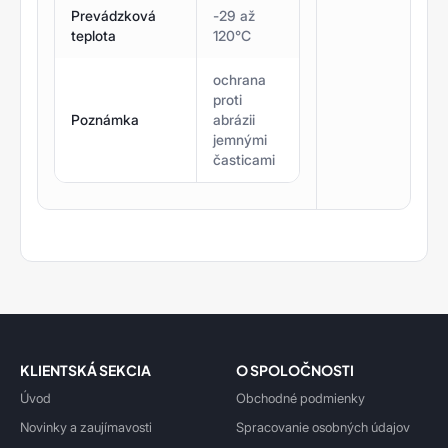
Prevádzková
-29 až
teplota
120°C
ochrana
proti
Poznámka
abrázii
jemnými
časticami
KLIENTSKÁ SEKCIA
O SPOLOČNOSTI
Úvod
Obchodné podmienky
Novinky a zaujímavosti
Spracovanie osobných údajov