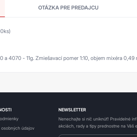
OTÁZKA PRE PREDAJCU
10ks)
 a 4070 - 11g. Zmiešavací pomer 1:10, objem mixéra 0,49 
NOSTI
NEWSLETTER
odmienky
Nenechajte si nič uniknúť! Pravidelné in
akciách, rady a tipy prednostne na Váš e
 osobných údajov