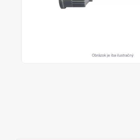
Upevňovanie
Tesnenie rúrkových závitov
Plošné tesnenie
Epoxidy
Aktivátory a Primery
Obrázok je iba ilustračný
Hybridy
Kovom plnené tmely
Akryláty
Silikóny
Čističe
Polyuretány