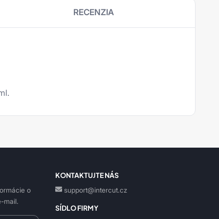
RECENZIA
ml.
KONTAKTUJTE NÁS
formácie o
support@intercut.cz
-mail.
SÍDLO FIRMY