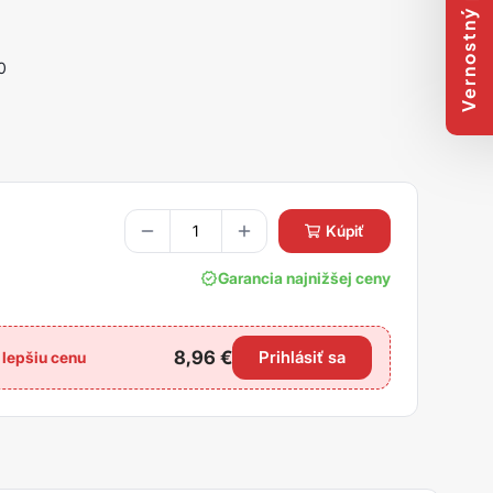
Vernostný program
0
kúpiť
Garancia najnižšej ceny
8,96
€
Prihlásiť sa
e lepšiu cenu