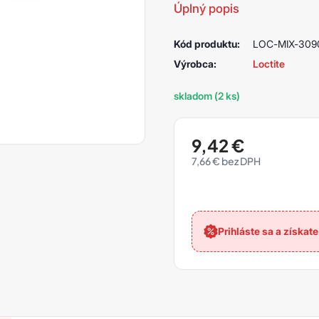
Úplný popis
Kód produktu:
LOC-MIX-309
Výrobca:
Loctite
skladom (2 ks)
9,42
€
7,66
€
Prihláste sa a získat