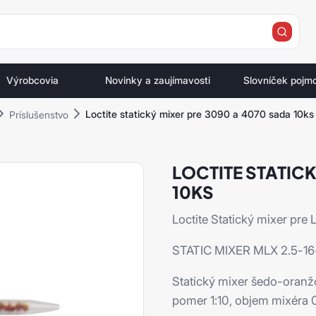
e
Výrobcovia
Novinky a zaujímavosti
Slovníček pojm
Loctite statický mixer pre 3090 a 4070 sada 10ks
Príslušenstvo
LOCTITE STATICK
10KS
Loctite Statický mixer pre
STATIC MIXER MLX 2.5-16-
Statický mixer šedo-oranž
pomer 1:10, objem mixéra 