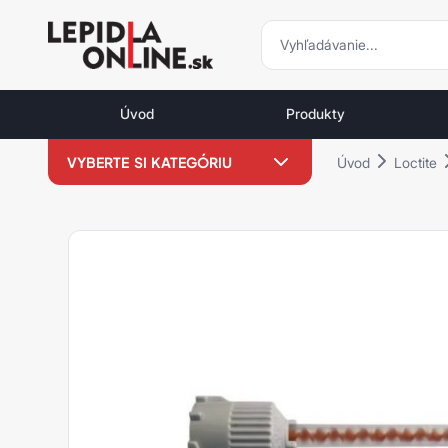
vyhľadávani
vyhľadávanie
Priemyselné
lepidlá
Úvod
Produkty
a
tmely
VYBERTE SI KATEGÓRIU
Úvod
Loctite
Loctite
LOCTITE VÝPREDAJ %
Loxeal -15 %
Weicon -15 %
Loctite
Zaisťovanie závitov
Sekundové lepidlá