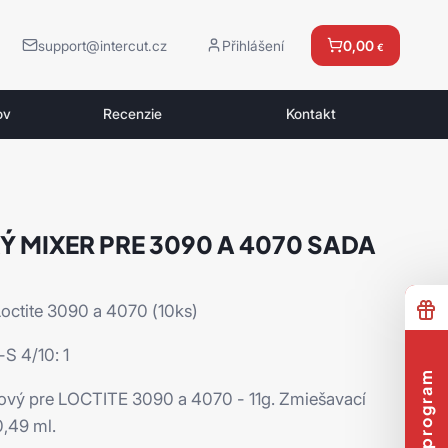
support@intercut.cz
Přihlášení
0,00
€
ov
Recenzie
Kontakt
Ý MIXER PRE 3090 A 4070 SADA
 Loctite 3090 a 4070 (10ks)
S 4/10: 1
ový pre LOCTITE 3090 a 4070 - 11g. Zmiešavací
0,49 ml.