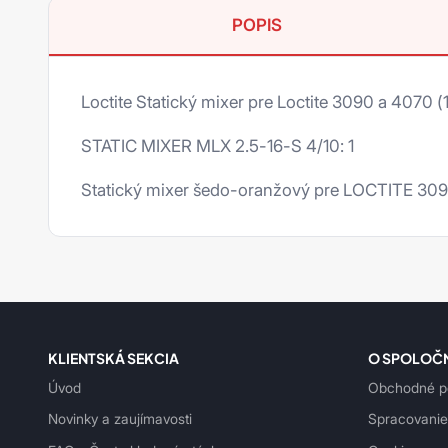
Ms polyméry
POPIS
UV lepidlá
Zmesi proti oderu
Loctite Statický mixer pre Loctite 3090 a 4070 (
Mazivá proti zadretiu
STATIC MIXER MLX 2.5-16-S 4/10: 1
Oleje a suché filmy
Statický mixer šedo-oranžový pre LOCTITE 3090
Tuky
Úprava povrchu
Príslušenstvo
Loxeal
KLIENTSKÁ SEKCIA
O SPOLOČ
Den Braven
Tesnenie závitov
Úvod
Obchodné p
3M
Zaisťovač závitov
Mamut Glue
Novinky a zaujímavosti
Spracovanie