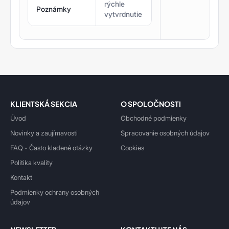
rýchle
Poznámky
vytvrdnutie
KLIENTSKÁ SEKCIA
O SPOLOČNOSTI
Úvod
Obchodné podmienky
Novinky a zaujímavosti
Spracovanie osobných údajov
FAQ - Často kladené otázky
Cookies
Politika kvality
Kontakt
Podmienky ochrany osobných
údajov