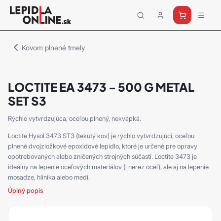
Priemyselné
lepidlá
a
Kovom plnené tmely
tmely
Loctite
LOCTITE EA 3473 - 500 G METAL
SET S3
Rýchlo vytvrdzujúca, oceľou plnený, nekvapká.
Loctite Hysol 3473 ST3 (tekutý kov) je rýchlo vytvrdzujúci, oceľou
plnené dvojzložkové epoxidové lepidlo, ktoré je určené pre opravy
opotrebovaných alebo zničených strojných súčastí. Loctite 3473 je
ideálny na lepenie oceľových materiálov (i nerez oceľ), ale aj na lepenie
mosadze, hliníka alebo medi.
Úplný popis