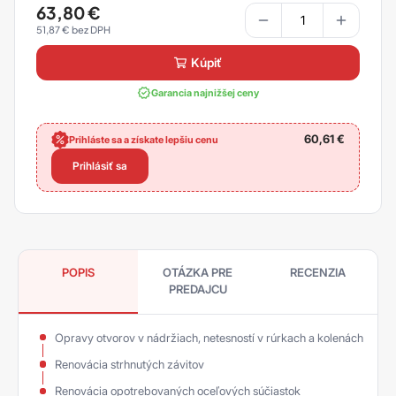
63,80
€
51,87
€
kúpiť
Garancia najnižšej ceny
60,61
€
Prihláste sa a získate lepšiu cenu
Prihlásiť sa
POPIS
OTÁZKA PRE
RECENZIA
PREDAJCU
Opravy otvorov v nádržiach, netesností v rúrkach a kolenách
Renovácia strhnutých závitov
Renovácia opotrebovaných oceľových súčiastok