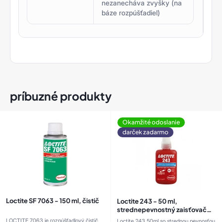
nezanecháva zvyšky (na
báze rozpúšťadiel)
príbuzné produkty
Okamžité odoslanie
darček zadarmo
Loctite SF 7063 - 150 ml, čistič
Loctite 243 - 50 ml,
strednepevnostný zaisťovač
závitov
LOCTITE 7063 je rozpúšťadlový čistič,
Loctite 243 50ml so strednou pevnosťou