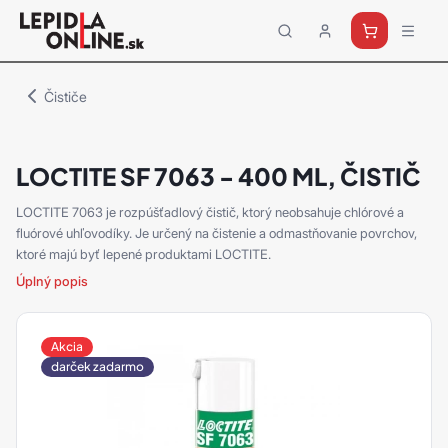
Priemyselné
lepidlá
a
Čističe
tmely
Loctite
LOCTITE SF 7063 - 400 ML, ČISTIČ
LOCTITE 7063 je rozpúšťadlový čistič, ktorý neobsahuje chlórové a
fluórové uhľovodíky. Je určený na čistenie a odmastňovanie povrchov,
ktoré majú byť lepené produktami LOCTITE.
Úplný popis
Akcia
darček zadarmo