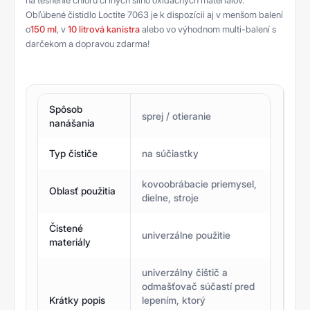
na tesnenie chlóru či iných silno oxidačných materiálov.
Obľúbené čistidlo Loctite 7063 je k dispozícii aj v menšom balení
o
150 ml
, v
10 litrová kanistra
alebo vo výhodnom multi-balení s
darčekom a dopravou zdarma!
Spôsob
sprej / otieranie
nanášania
Typ čističe
na súčiastky
kovoobrábacie priemysel,
Oblasť použitia
dielne, stroje
Čistené
univerzálne použitie
materiály
univerzálny čištič a
odmašťovač súčastí pred
Krátky popis
lepením, ktorý