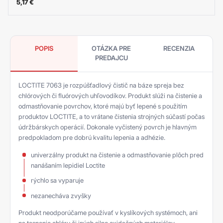
5,17
€
POPIS
OTÁZKA PRE
RECENZIA
PREDAJCU
LOCTITE 7063 je rozpúšťadlový čistič na báze spreja bez
chlórových či fluórových uhľovodíkov. Produkt slúži na čistenie a
odmastňovanie povrchov, ktoré majú byť lepené s použitím
produktov LOCTITE, a to vrátane čistenia strojných súčastí počas
údržbárskych operácií. Dokonale vyčistený povrch je hlavným
predpokladom pre dobrú kvalitu lepenia a adhézie.
univerzálny produkt na čistenie a odmastňovanie plôch pred
nanášaním lepidiel Loctite
rýchlo sa vyparuje
nezanecháva zvyšky
Produkt neodporúčame používať v kyslíkových systémoch, ani