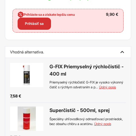
9,90
€
Prihláste sa a získate lepšiu cenu
Prihlásiť sa
Vhodná alternatíva.
G-FIX Priemyselný rýchločistič -
400 ml
Priemyselný rýchločistič G-FIX je vysoko výkonný
čistič s rýchlym odvetraním a p
...
Úplný popis
7,58
€
Superčistič - 500ml, sprej
Špeciálny uhľovodíkový odmasťovací prostriedok,
bez obsahu chlóru a acetónu.
Úplný popis