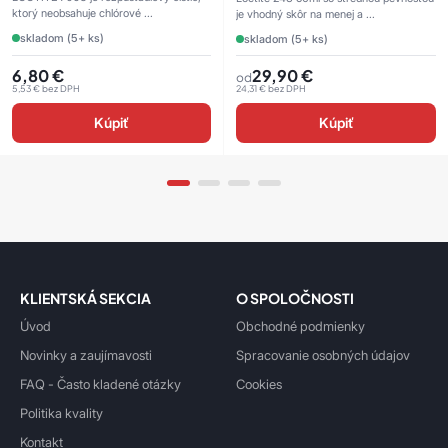
ktorý neobsahuje chlórové ...
je vhodný skôr na menej a ...
skladom (5+ ks)
skladom (5+ ks)
6,80
€
29,90
€
od
5,53
€
bez DPH
24,31
€
bez DPH
Kúpiť
Kúpiť
KLIENTSKÁ SEKCIA
O SPOLOČNOSTI
Úvod
Obchodné podmienky
Novinky a zaujímavosti
Spracovanie osobných údajov
FAQ - Často kladené otázky
Cookies
Politika kvality
Kontakt