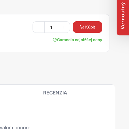
Vernostný program
kúpiť
Garancia najnižšej ceny
RECENZIA
rvalom ponore.