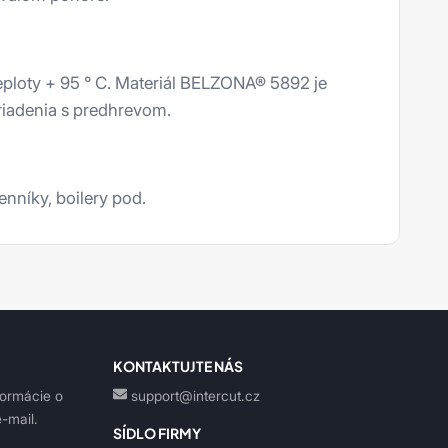
ploty + 95 ° C. Materiál BELZONA® 5892 je
riadenia s predhrevom.
nníky, boilery pod.
KONTAKTUJTE NÁS
formácie o
support@intercut.cz
-mail.
SÍDLO FIRMY