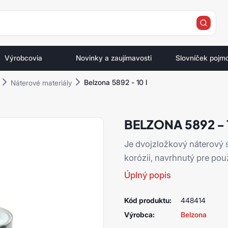
e
Výrobcovia
Novinky a zaujímavosti
Slovníček pojm
Belzona 5892 - 10 l
Náterové materiály
BELZONA 5892 - 
Je dvojzložkový náterový
korózii, navrhnutý pre použ
Úplný popis
Kód produktu:
448414
Výrobca:
Belzona