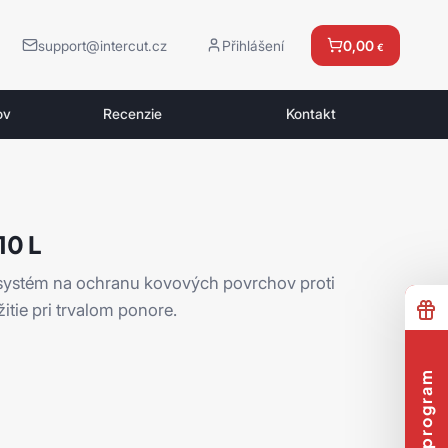
support@intercut.cz
Přihlášení
0,00
€
ov
Recenzie
Kontakt
10 L
 systém na ochranu kovových povrchov proti
itie pri trvalom ponore.