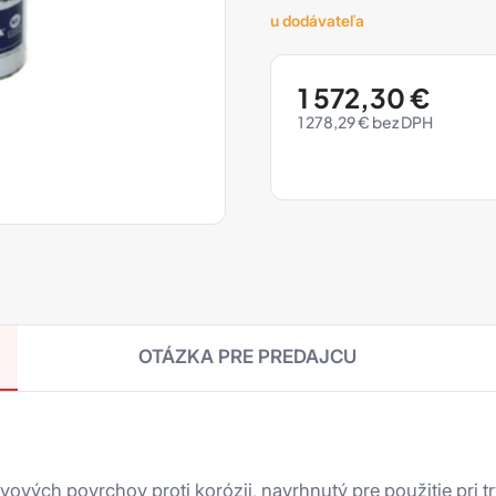
u dodávateľa
1 572,30
€
1 278,29
€
OTÁZKA PRE PREDAJCU
ových povrchov proti korózii, navrhnutý pre použitie pri t