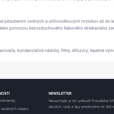
red pôsobením vodných a uhľovodíkových roztokov až do te
 alebo pomocou bezvzduchového tlakového striekacieho za
ovače, kondenzačné nádoby, filtre, difúzory, tepelné výme
NOSTI
NEWSLETTER
odmienky
Nenechajte si nič uniknúť! Pravidelné in
akciách, rady a tipy prednostne na Váš e
 osobných údajov