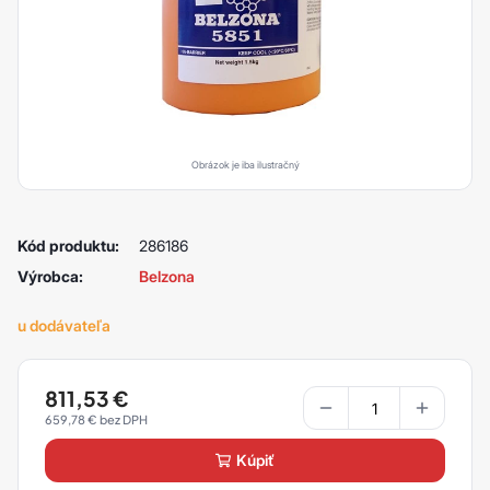
Obrázok je iba ilustračný
Kód produktu:
286186
Výrobca:
Belzona
u dodávateľa
811,53
€
659,78
€
kúpiť