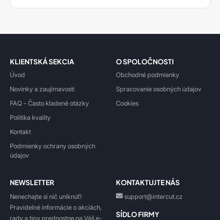
KLIENTSKÁ SEKCIA
O SPOLOČNOSTI
Úvod
Obchodné podmienky
Novinky a zaujímavosti
Spracovanie osobných údajov
FAQ - Často kladené otázky
Cookies
Politika kvality
Kontakt
Podmienky ochrany osobných
údajov
NEWSLETTER
KONTAKTUJTE NÁS
Nenechajte si nič uniknúť!
support@intercut.cz
Pravidelné informácie o akciách,
SÍDLO FIRMY
rady a tipy prednostne na Váš e-