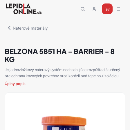
Priemyselné
lepidlá
a
Náterové materiály
tmely
Loctite
BELZONA 5851 HA - BARRIER - 8
KG
Je jednozložkový náterový systém neobsahujúce rozpúšťadlá určený
pre ochranu kovových povrchov proti korózii pod tepelnou izoláciou.
Úplný popis