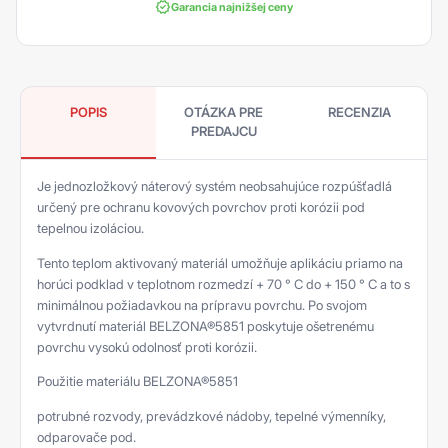
Garancia najnižšej ceny
POPIS
OTÁZKA PRE
RECENZIA
PREDAJCU
Je jednozložkový náterový systém neobsahujúce rozpúšťadlá
určený pre ochranu kovových povrchov proti korózii pod
tepelnou izoláciou.
Tento teplom aktivovaný materiál umožňuje aplikáciu priamo na
horúci podklad v teplotnom rozmedzí + 70 ° C do + 150 ° C a to s
minimálnou požiadavkou na prípravu povrchu. Po svojom
vytvrdnutí materiál BELZONA®5851 poskytuje ošetrenému
povrchu vysokú odolnosť proti korózii.
Použitie materiálu BELZONA®5851
potrubné rozvody, prevádzkové nádoby, tepelné výmenníky,
odparovače pod.