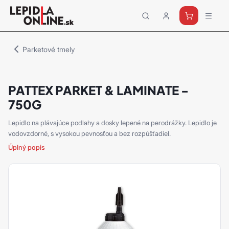
Priemyselné
lepidlá
a
Parketové tmely
tmely
Loctite
PATTEX PARKET & LAMINATE -
750G
Lepidlo na plávajúce podlahy a dosky lepené na perodrážky. Lepidlo je
vodovzdorné, s vysokou pevnosťou a bez rozpúšťadiel.
Úplný popis