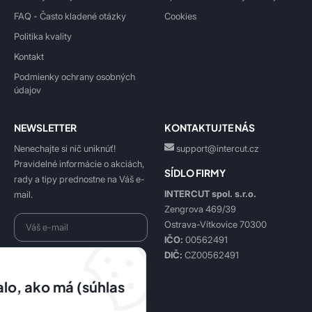
FAQ - Často kladené otázky
Cookies
Politika kvality
Kontakt
Podmienky ochrany osobných
údajov
NEWSLETTER
KONTAKTUJTE NÁS
Nenechajte si nič uniknúť!
support@intercut.cz
Pravidelné informácie o akciách,
SÍDLO FIRMY
rady a tipy prednostne na Váš e-
INTERCUT spol. s.r.o.
mail.
Zengrova 469/39
Ostrava-Vítkovice 70300
IČO:
00562491
DIČ:
CZ00562491
Beriem na vedomie
spracovanie osobných údajov
.
lo, ako má (súhlas
Prihlásiť sa k odberu