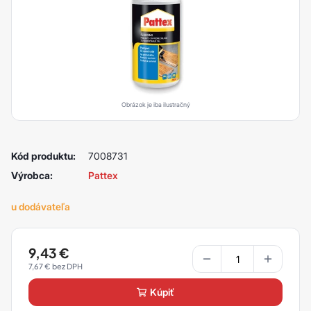
Obrázok je iba ilustračný
Kód produktu:
7008731
Výrobca:
Pattex
u dodávateľa
9,43
€
7,67
€
kúpiť