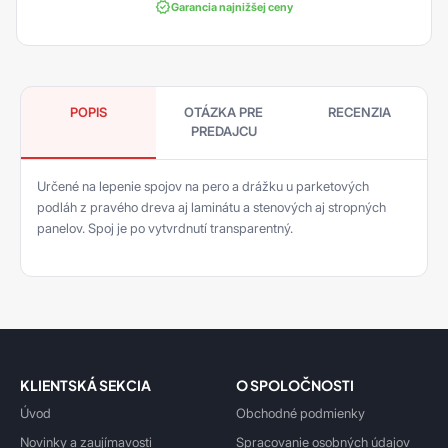
Garancia najnižšej ceny
POPIS
OTÁZKA PRE
RECENZIA
PREDAJCU
Určené na lepenie spojov na pero a drážku u parketových
podláh z pravého dreva aj laminátu a stenových aj stropných
panelov. Spoj je po vytvrdnutí transparentný.
KLIENTSKÁ SEKCIA
O SPOLOČNOSTI
Úvod
Obchodné podmienky
Novinky a zaujímavosti
Spracovanie osobných údajov