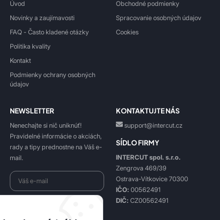
Úvod
Obchodné podmienky
Novinky a zaujímavosti
Spracovanie osobných údajov
FAQ - Často kladené otázky
Cookies
Politika kvality
Kontakt
Podmienky ochrany osobných
údajov
NEWSLETTER
KONTAKTUJTE NÁS
Nenechajte si nič uniknúť!
support@intercut.cz
Pravidelné informácie o akciách,
SÍDLO FIRMY
rady a tipy prednostne na Váš e-
INTERCUT spol. s.r.o.
mail.
Zengrova 469/39
Ostrava-Vítkovice 70300
IČO:
00562491
DIČ:
CZ00562491
Beriem na vedomie
spracovanie osobných údajov
.