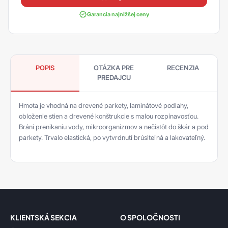
Garancia najnižšej ceny
POPIS
OTÁZKA PRE
RECENZIA
PREDAJCU
Hmota je vhodná na drevené parkety, laminátové podlahy,
obloženie stien a drevené konštrukcie s malou rozpínavosťou.
Bráni prenikaniu vody, mikroorganizmov a nečistôt do škár a pod
parkety. Trvalo elastická, po vytvrdnutí brúsiteľná a lakovateľný.
KLIENTSKÁ SEKCIA
O SPOLOČNOSTI