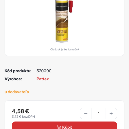
Obrázok je iba ilustračný
Kód produktu:
520000
Výrobca:
Pattex
u dodávateľa
4,58
€
3,72
€
kúpiť