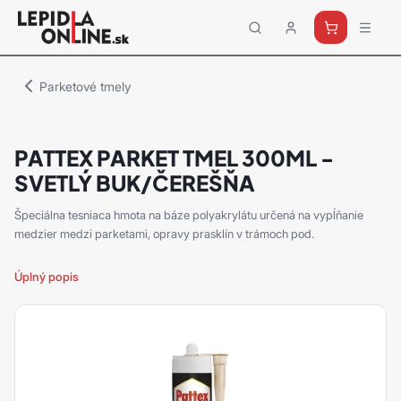
Priemyselné
lepidlá
a
Parketové tmely
tmely
Loctite
PATTEX PARKET TMEL 300ML -
SVETLÝ BUK/ČEREŠŇA
Špeciálna tesniaca hmota na báze polyakrylátu určená na vypĺňanie
medzier medzi parketami, opravy prasklín v trámoch pod.
Úplný popis