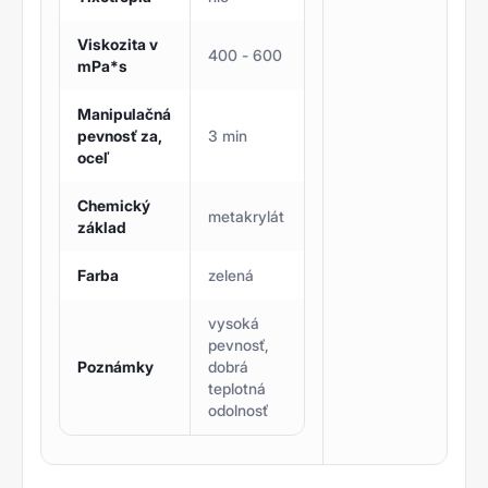
Viskozita v
400 - 600
mPa*s
Manipulačná
pevnosť za,
3 min
oceľ
Chemický
metakrylát
základ
Farba
zelená
vysoká
pevnosť,
Poznámky
dobrá
teplotná
odolnosť