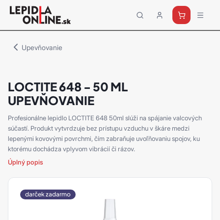
Priemyselné
lepidlá
a
Upevňovanie
tmely
Loctite
LOCTITE 648 - 50 ML
UPEVŇOVANIE
Profesionálne lepidlo LOCTITE 648 50ml slúži na spájanie valcových
súčastí. Produkt vytvrdzuje bez prístupu vzduchu v škáre medzi
lepenými kovovými povrchmi, čím zabraňuje uvoľňovaniu spojov, ku
ktorému dochádza vplyvom vibrácií či rázov.
Úplný popis
darček zadarmo