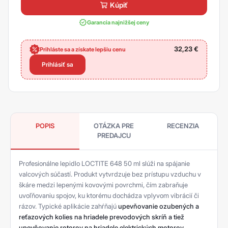
kúpiť
Garancia najnižšej ceny
32,23
€
Prihláste sa a získate lepšiu cenu
Prihlásiť sa
POPIS
OTÁZKA PRE
RECENZIA
PREDAJCU
Profesionálne lepidlo LOCTITE 648 50 ml slúži na spájanie
valcových súčastí. Produkt vytvrdzuje bez prístupu vzduchu v
škáre medzi lepenými kovovými povrchmi, čím zabraňuje
uvoľňovaniu spojov, ku ktorému dochádza vplyvom vibrácií či
rázov. Typické aplikácie zahŕňajú
upevňovanie ozubených a
reťazových kolies na hriadele prevodových skríň a tiež
upevňovanie rotorov na hriadele elektrických motorov.​