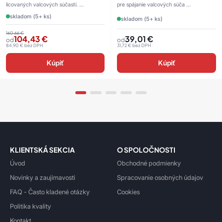
lícovaných valcových súčastí. ...
pre spájanie valcových súča ...
skladom (5+ ks)
skladom (5+ ks)
160,66
€
104,43
€
39,01
€
od
od
84,90
€
bez DPH
31,72
€
bez DPH
Kúpiť
Kúpiť
KLIENTSKÁ SEKCIA
O SPOLOČNOSTI
Úvod
Obchodné podmienky
Novinky a zaujímavosti
Spracovanie osobných údajov
FAQ - Často kladené otázky
Cookies
Politika kvality
Kontakt