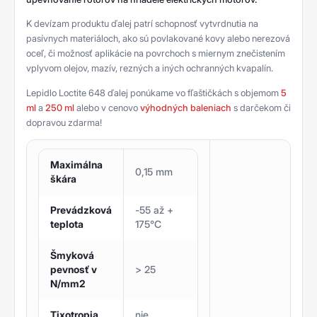
K devízam produktu ďalej patrí schopnosť vytvrdnutia na
pasívnych materiáloch, ako sú povlakované kovy alebo nerezová
oceľ, či možnosť aplikácie na povrchoch s miernym znečistením
vplyvom olejov, mazív, rezných a iných ochranných kvapalín.
Lepidlo Loctite 648 ďalej ponúkame vo fľaštičkách s objemom
5
ml
a
250 ml
alebo v cenovo
výhodných baleniach
s darčekom či
dopravou zdarma!
Maximálna
0,15 mm
škára
Prevádzková
-55 až +
teplota
175°C
Šmyková
pevnosť v
> 25
N/mm2
Tixotropia
nie