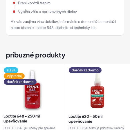
Bráni korózii trením
Vypĺňa vôľu u opravovaných dielov
Ak vás zaujíma viac detailov, informácie o demontáži a montáži
alebo čistenie Loctite 648, stiahnite si technický list.
príbuzné produkty
zľava
darček zadarmo
Výpredaj
darček zadarmo
Loctite 648 - 250 ml
Loctite 620 - 50 ml
upevňovanie
upevňovanie
LOCTITE 648 je určený pre spájanie
LOCTITE 620 50ml je prípravok určený