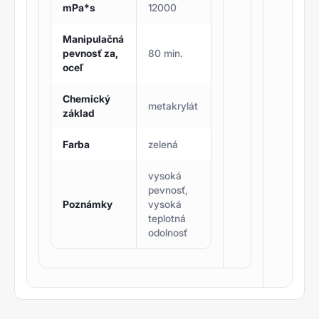
mPa*s
12000
Manipulačná
pevnosť za,
80 min.
oceľ
Chemický
metakrylát
základ
Farba
zelená
vysoká
pevnosť,
Poznámky
vysoká
teplotná
odolnosť