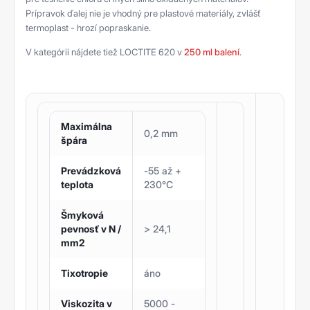
Prípravok ďalej nie je vhodný pre plastové materiály, zvlášť
termoplast - hrozí popraskanie.
V kategórii nájdete tiež LOCTITE 620 v
250 ml balení
.
Maximálna
0,2 mm
špára
Prevádzková
-55 až +
teplota
230°C
Šmyková
pevnosť v N /
> 24,1
mm2
Tixotropie
áno
Viskozita v
5000 -