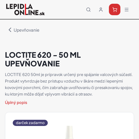
Priemyselné
lepidlá
a
Upevňovanie
tmely
Loctite
LOCTITE 620 - 50 ML
UPEVŇOVANIE
LOCTITE 620 50ml je prípravok určený pre spájanie valcových súčastí.
Produkt vytvrdzuje bez prístupu vzduchu v škáre medzi lepenými
kovovými povrchmi, čím zabraňuje uvoľňovaniu či presakovaniu spojov,
ku ktorým môže dôjsť vplyvom vibrácií a otrasov.
Úplný popis
darček zadarmo