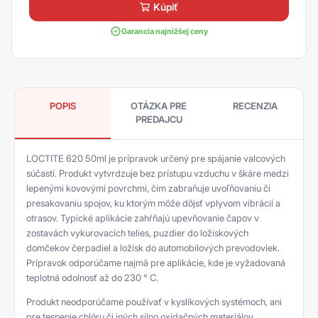
kúpiť
Garancia najnižšej ceny
POPIS
OTÁZKA PRE
RECENZIA
PREDAJCU
LOCTITE 620 50ml je prípravok určený pre spájanie valcových
súčastí. Produkt vytvrdzuje bez prístupu vzduchu v škáre medzi
lepenými kovovými povrchmi, čím zabraňuje uvoľňovaniu či
presakovaniu spojov, ku ktorým môže dôjsť vplyvom vibrácií a
otrasov. Typické aplikácie zahŕňajú upevňovanie čapov v
zostavách vykurovacích telies, puzdier do ložiskových
domčekov čerpadiel a ložísk do automobilových prevodoviek.
Prípravok odporúčame najmä pre aplikácie, kde je vyžadovaná
teplotná odolnosť až do 230 ° C.
Produkt neodporúčame používať v kyslíkových systémoch, ani
pre tesnenie chlóru či iných silno oxidačných materiálov.