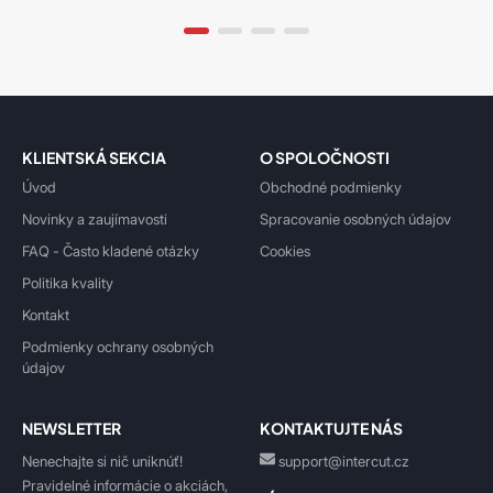
KLIENTSKÁ SEKCIA
O SPOLOČNOSTI
Úvod
Obchodné podmienky
Novinky a zaujímavosti
Spracovanie osobných údajov
FAQ - Často kladené otázky
Cookies
Politika kvality
Kontakt
Podmienky ochrany osobných
údajov
NEWSLETTER
KONTAKTUJTE NÁS
Nenechajte si nič uniknúť!
support@intercut.cz
Pravidelné informácie o akciách,