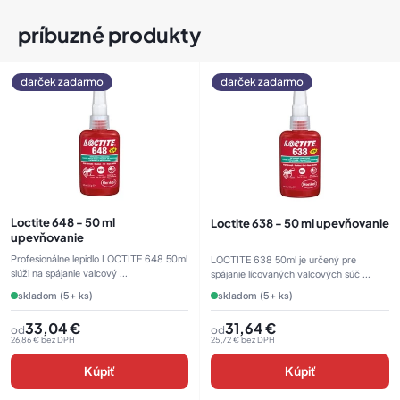
príbuzné produkty
darček zadarmo
darček zadarmo
Loctite 648 - 50 ml
Loctite 638 - 50 ml upevňovanie
upevňovanie
Profesionálne lepidlo LOCTITE 648 50ml
LOCTITE 638 50ml je určený pre
slúži na spájanie valcový ...
spájanie lícovaných valcových súč ...
skladom (5+ ks)
skladom (5+ ks)
33,04
€
31,64
€
od
od
26,86
€
bez DPH
25,72
€
bez DPH
Kúpiť
Kúpiť