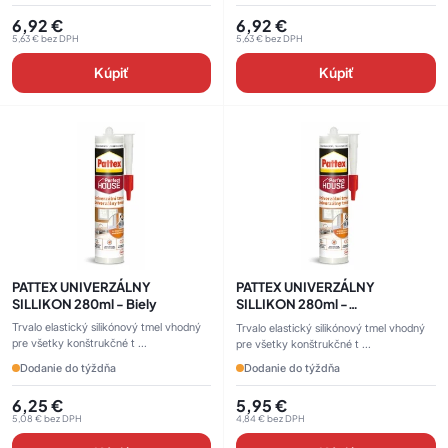
6,92
€
6,92
€
5,63
€
bez DPH
5,63
€
bez DPH
Kúpiť
Kúpiť
PATTEX UNIVERZÁLNY
PATTEX UNIVERZÁLNY
SILLIKON 280ml - Biely
SILLIKON 280ml -
Transparentný
Trvalo elastický silikónový tmel vhodný
Trvalo elastický silikónový tmel vhodný
pre všetky konštrukčné t ...
pre všetky konštrukčné t ...
Dodanie do týždňa
Dodanie do týždňa
6,25
€
5,95
€
5,08
€
bez DPH
4,84
€
bez DPH