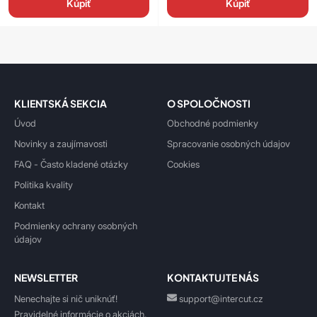
Kúpiť
Kúpiť
KLIENTSKÁ SEKCIA
O SPOLOČNOSTI
Úvod
Obchodné podmienky
Novinky a zaujímavosti
Spracovanie osobných údajov
FAQ - Často kladené otázky
Cookies
Politika kvality
Kontakt
Podmienky ochrany osobných
údajov
NEWSLETTER
KONTAKTUJTE NÁS
Nenechajte si nič uniknúť!
support@intercut.cz
Pravidelné informácie o akciách,