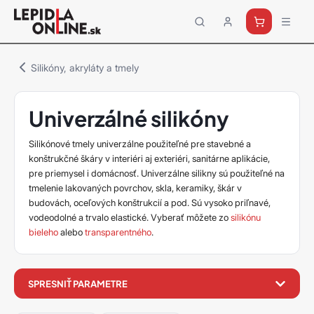
Priemyselné
lepidlá
a
Silikóny, akryláty a tmely
tmely
Loctite
Univerzálné silikóny
Silikónové tmely univerzálne použiteľné pre stavebné a
konštrukčné škáry v interiéri aj exteriéri, sanitárne aplikácie,
pre priemysel i domácnosť. Univerzálne silikny sú použiteľné na
tmelenie lakovaných povrchov, skla, keramiky, škár v
budovách, oceľových konštrukcií a pod. Sú vysoko priľnavé,
vodeodolné a trvalo elastické. Vyberať môžete zo
silikónu
bieleho
alebo
transparentného
.
filter
SPRESNIŤ PARAMETRE
produktov