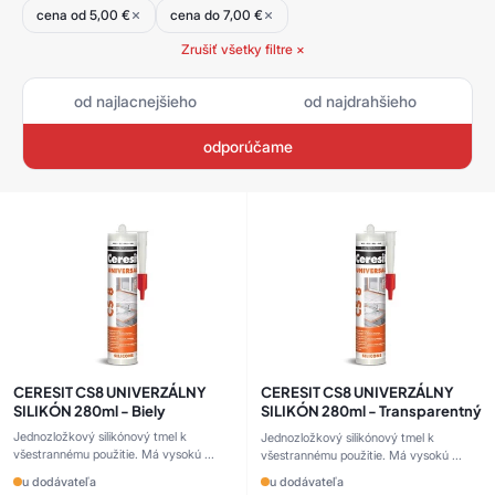
cena od 5,00 €
cena do 7,00 €
Zrušiť všetky filtre ×
od najlacnejšieho
od najdrahšieho
odporúčame
CERESIT CS8 UNIVERZÁLNY
CERESIT CS8 UNIVERZÁLNY
SILIKÓN 280ml - Biely
SILIKÓN 280ml - Transparentný
Jednozložkový silikónový tmel k
Jednozložkový silikónový tmel k
všestrannému použitie. Má vysokú ...
všestrannému použitie. Má vysokú ...
u dodávateľa
u dodávateľa