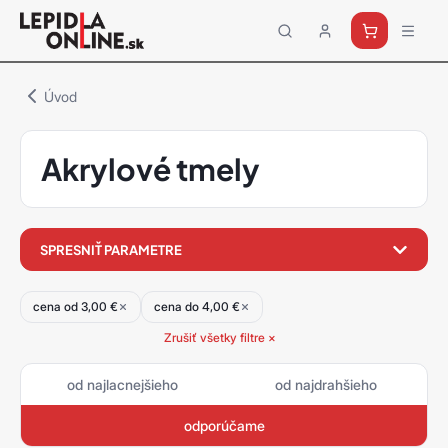
Priemyselné
lepidlá
a
Úvod
tmely
Loctite
Akrylové tmely
filter
SPRESNIŤ PARAMETRE
produktov
cena od 3,00 €
cena do 4,00 €
Zrušiť všetky filtre ×
od najlacnejšieho
od najdrahšieho
odporúčame