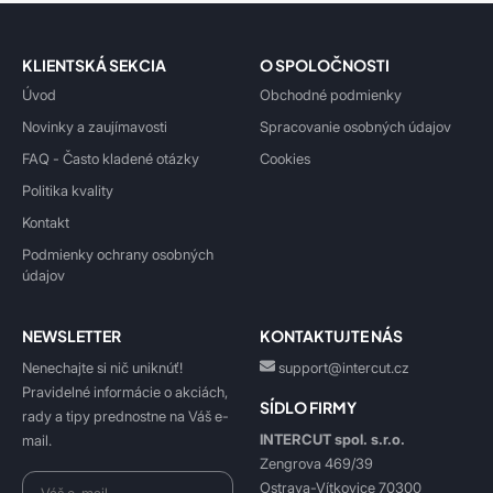
KLIENTSKÁ SEKCIA
O SPOLOČNOSTI
Úvod
Obchodné podmienky
Novinky a zaujímavosti
Spracovanie osobných údajov
FAQ - Často kladené otázky
Cookies
Politika kvality
Kontakt
Podmienky ochrany osobných
údajov
NEWSLETTER
KONTAKTUJTE NÁS
Nenechajte si nič uniknúť!
support@intercut.cz
Pravidelné informácie o akciách,
SÍDLO FIRMY
rady a tipy prednostne na Váš e-
INTERCUT spol. s.r.o.
mail.
Zengrova 469/39
Ostrava-Vítkovice 70300