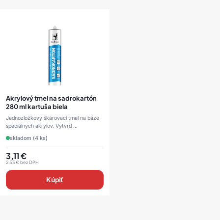
Akrylový tmel na sadrokartón
280 ml kartuša biela
Jednozložkový škárovací tmel na báze
špeciálnych akrylov. Vytvrd ...
skladom (4 ks)
3,11
€
2,53
€
bez DPH
Kúpiť