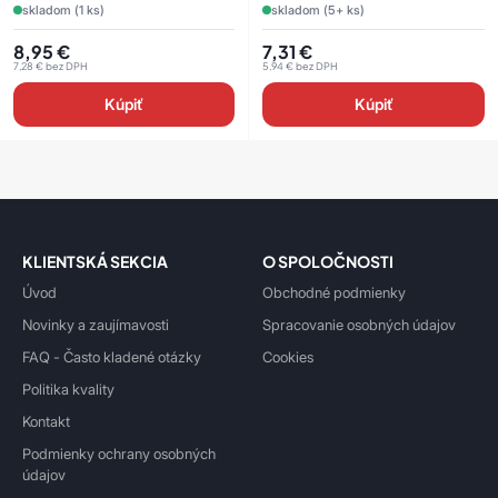
skladom (1 ks)
skladom (5+ ks)
8,95
€
7,31
€
7,28
€
bez DPH
5,94
€
bez DPH
Kúpiť
Kúpiť
KLIENTSKÁ SEKCIA
O SPOLOČNOSTI
Úvod
Obchodné podmienky
Novinky a zaujímavosti
Spracovanie osobných údajov
FAQ - Často kladené otázky
Cookies
Politika kvality
Kontakt
Podmienky ochrany osobných
údajov