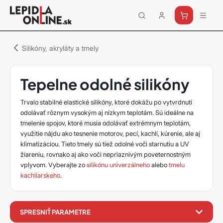
Priemyselné
lepidlá
a
Silikóny, akryláty a tmely
tmely
Loctite
Tepelne odolné silikóny
Trvalo stabilné elastické silikóny, ktoré dokážu po vytvrdnutí
odolávať rôznym vysokým aj nízkym teplotám. Sú ideálne na
tmelenie spojov, ktoré musia odolávať extrémnym teplotám,
využitie nájdu ako tesnenie motorov, pecí, kachlí, kúrenie, ale aj
klimatizáciou. Tieto tmely sú tiež odolné voči starnutiu a UV
žiareniu, rovnako aj ako voči nepriaznivým poveternostným
vplyvom. Vyberajte zo
silikónu univerzálneho
alebo
tmelu
kachliarskeho
.
filter
SPRESNIŤ PARAMETRE