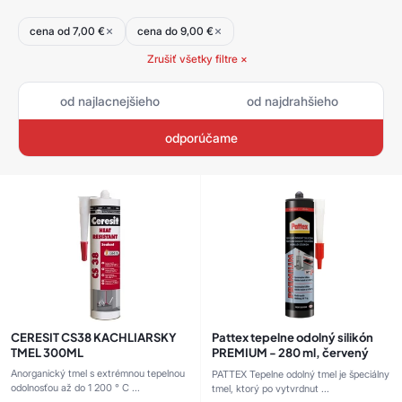
produktov
cena od 7,00 €
cena do 9,00 €
Zrušiť všetky filtre ×
od najlacnejšieho
od najdrahšieho
odporúčame
CERESIT CS38 KACHLIARSKY
Pattex tepelne odolný silikón
TMEL 300ML
PREMIUM - 280 ml, červený
Anorganický tmel s extrémnou tepelnou
PATTEX Tepelne odolný tmel je špeciálny
odolnosťou až do 1 200 ° C ...
tmel, ktorý po vytvrdnut ...