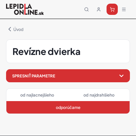
Priemyselné
lepidlá
a
Úvod
tmely
Loctite
Revízne dvierka
filter
SPRESNIŤ PARAMETRE
produktov
od najlacnejšieho
od najdrahšieho
odporúčame