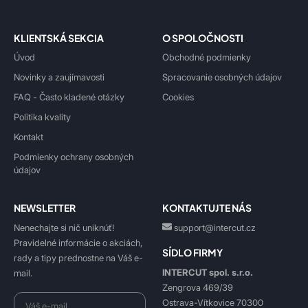
KLIENTSKÁ SEKCIA
O SPOLOČNOSTI
Úvod
Obchodné podmienky
Novinky a zaujímavosti
Spracovanie osobných údajov
FAQ - Často kladené otázky
Cookies
Politika kvality
Kontakt
Podmienky ochrany osobných
údajov
NEWSLETTER
KONTAKTUJTE NÁS
Nenechajte si nič uniknúť!
support@intercut.cz
Pravidelné informácie o akciách,
SÍDLO FIRMY
rady a tipy prednostne na Váš e-
INTERCUT spol. s.r.o.
mail.
Zengrova 469/39
Ostrava-Vítkovice 70300