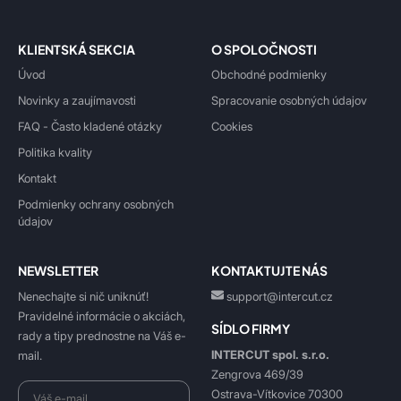
KLIENTSKÁ SEKCIA
O SPOLOČNOSTI
Úvod
Obchodné podmienky
Novinky a zaujímavosti
Spracovanie osobných údajov
FAQ - Často kladené otázky
Cookies
Politika kvality
Kontakt
Podmienky ochrany osobných
údajov
NEWSLETTER
KONTAKTUJTE NÁS
Nenechajte si nič uniknúť!
support@intercut.cz
Pravidelné informácie o akciách,
SÍDLO FIRMY
rady a tipy prednostne na Váš e-
INTERCUT spol. s.r.o.
mail.
Zengrova 469/39
Ostrava-Vítkovice 70300