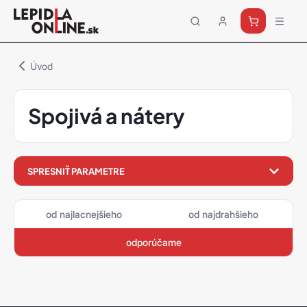
Priemyselné
lepidlá
a
Úvod
tmely
Loctite
Spojivá a nátery
filter
SPRESNIŤ PARAMETRE
produktov
od najlacnejšieho
od najdrahšieho
odporúčame