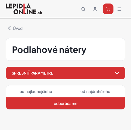
Priemyselné
lepidlá
a
Úvod
tmely
Loctite
Podlahové nátery
filter
SPRESNIŤ PARAMETRE
produktov
od najlacnejšieho
od najdrahšieho
odporúčame