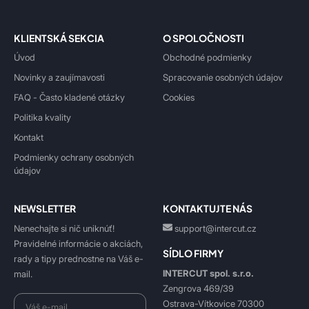
KLIENTSKÁ SEKCIA
O SPOLOČNOSTI
Úvod
Obchodné podmienky
Novinky a zaujímavosti
Spracovanie osobných údajov
FAQ - Často kladené otázky
Cookies
Politika kvality
Kontakt
Podmienky ochrany osobných
údajov
NEWSLETTER
KONTAKTUJTE NÁS
Nenechajte si nič uniknúť!
support@intercut.cz
Pravidelné informácie o akciách,
SÍDLO FIRMY
rady a tipy prednostne na Váš e-
INTERCUT spol. s.r.o.
mail.
Zengrova 469/39
Ostrava-Vítkovice 70300