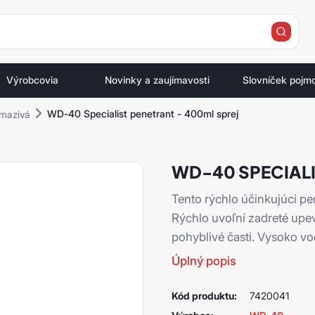
e
Výrobcovia
Novinky a zaujímavosti
Slovníček pojm
WD-40 Specialist penetrant - 400ml sprej
mazivá
WD-40 SPECIALI
Tento rýchlo účinkujúci pe
Rýchlo uvoľní zadreté upe
pohyblivé časti. Vysoko v
Úplný popis
Kód produktu:
7420041