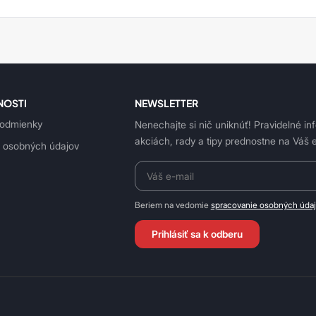
NOSTI
NEWSLETTER
odmienky
Nenechajte si nič uniknúť! Pravidelné in
akciách, rady a tipy prednostne na Váš e
 osobných údajov
Beriem na vedomie
spracovanie osobných úda
Prihlásiť sa k odberu