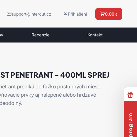
support@intercut.cz
Přihlášení
0,00
€
ov
Recenzie
Kontakt
ST PENETRANT - 400ML SPREJ
netrant preniká do ťažko prístupných miest.
vňovacie prvky aj nalepené alebo hrdzavé
odeodolný.