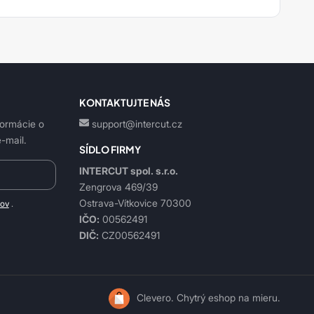
KONTAKTUJTE NÁS
formácie o
support@intercut.cz
-mail.
SÍDLO FIRMY
INTERCUT spol. s.r.o.
Zengrova 469/39
Ostrava-Vítkovice 70300
jov
.
IČO:
00562491
DIČ:
CZ00562491
Clevero.
Chytrý eshop na mieru.