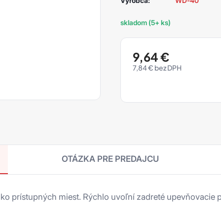
Výrobca:
WD-40
skladom (5+ ks)
9,64
€
7,84
€
OTÁZKA PRE PREDAJCU
žko prístupných miest. Rýchlo uvoľní zadreté upevňovacie p