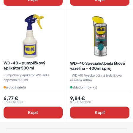
WD-40 - pumpičkový
WD-40 Specialist biela lítiová
aplikátor 500 ml
vazelína - 400ml sprej
Pumpičkový aplikátor WD-40 s
WD-40 Vysoko účinná biela lítiová
objemom 500 ml
vazelína 400ml
u dodávateľa
skladom (5+ ks)
6,77
€
9,84
€
5,50
€
bez DPH
8,00
€
bez DPH
Kúpiť
Kúpiť