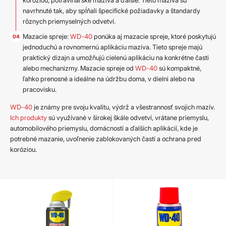
navrhnuté tak, aby spĺňali špecifické požiadavky a štandardy
rôznych priemyselných odvetví.
Mazacie spreje:
WD-40
ponúka aj mazacie spreje, ktoré poskytujú
jednoduchú a rovnomernú aplikáciu maziva. Tieto spreje majú
praktický dizajn a umožňujú cielenú aplikáciu na konkrétne časti
alebo mechanizmy. Mazacie spreje od
WD-40
sú kompaktné,
ľahko prenosné a ideálne na údržbu doma, v dielni alebo na
pracovisku.
WD-40
je známy pre svoju kvalitu, výdrž a všestrannosť svojich mazív.
Ich produkty
sú využívané v širokej škále odvetví, vrátane priemyslu,
automobilového priemyslu, domácností a ďalších aplikácií, kde je
potrebné mazanie, uvoľnenie zablokovaných častí a ochrana pred
koróziou.