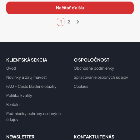
načítať ďalšiu
1
2
KLIENTSKÁ SEKCIA
O SPOLOČNOSTI
Úvod
Obchodné podmienky
Novinky a zaujímavosti
Spracovanie osobných údajov
FAQ - Často kladené otázky
Cookies
Politika kvality
Kontakt
Podmienky ochrany osobných
údajov
NEWSLETTER
KONTAKTUJTE NÁS