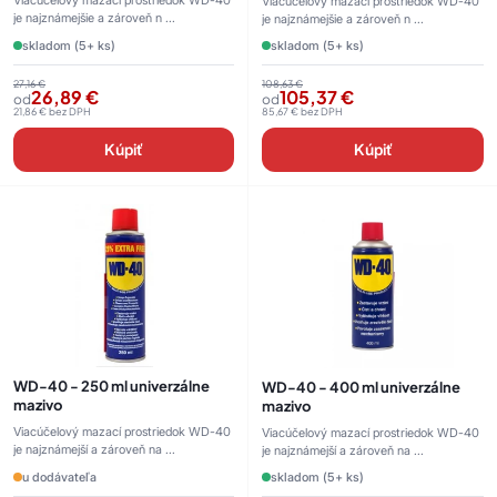
Viacúčelový mazací prostriedok WD-40
Viacúčelový mazací prostriedok WD-40
je najznámejšie a zároveň n ...
je najznámejšie a zároveň n ...
skladom (5+ ks)
skladom (5+ ks)
27,16
€
108,63
€
26,89
€
105,37
€
od
od
21,86
€
bez DPH
85,67
€
bez DPH
Kúpiť
Kúpiť
WD-40 - 250 ml univerzálne
WD-40 - 400 ml univerzálne
mazivo
mazivo
Viacúčelový mazací prostriedok WD-40
Viacúčelový mazací prostriedok WD-40
je najznámejší a zároveň na ...
je najznámejší a zároveň na ...
u dodávateľa
skladom (5+ ks)