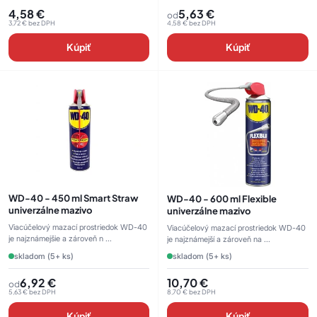
4,58
€
5,63
€
od
3,72
€
bez DPH
4,58
€
bez DPH
Kúpiť
Kúpiť
WD-40 - 450 ml Smart Straw
WD-40 - 600 ml Flexible
univerzálne mazivo
univerzálne mazivo
Viacúčelový mazací prostriedok WD-40
Viacúčelový mazací prostriedok WD-40
je najznámejšie a zároveň n ...
je najznámejší a zároveň na ...
skladom (5+ ks)
skladom (5+ ks)
6,92
€
10,70
€
od
5,63
€
bez DPH
8,70
€
bez DPH
Kúpiť
Kúpiť