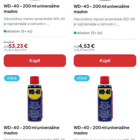
WD-40 - 200 ml univerzálne
WD-40 - 200 ml univerzálne
mazivo
mazivo
Viacúčelový mazací prostriedok WD-40
Viacúčelový mazací prostriedok WD-40
je najznámejšie a zároveň n ...
je najznámejšie a zároveň n ...
skladom (5+ ks)
skladom (5+ ks)
54,32
€
53,23
€
4,53
€
od
od
43,28
€
bez DPH
3,68
€
bez DPH
Kúpiť
Kúpiť
zľava
zľava
WD-40 - 200 ml univerzálne
WD-40 - 200 ml univerzálne
mazivo
mazivo