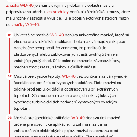
Značka WD-40
je známa svojimi výrobkami v oblasti mazív a
prípravkov na údržbu.
Ich produkty
ponúkajú širokú škálu mazív, ktoré
majú rôzne vlastnosti a využitie. Tu je popis niektorých kategórií mazív
od
značky WD-40
:
Univerzálne mazivá:
WD-40
ponúka univerzálne mazivá, ktoré sú
vhodné pre širokú škálu aplikácií. Tieto mazivá majú vynikajúce
penetračné schopnosti, čo znamená, že prenikajú do
zhrdzavených alebo zablokovaných častí, uvoľňujú trenie a
zaisťujú plynulý chod. Sú ideálne na mazanie závesov, kĺbov,
mechanizmov, reťazí, zámkov a ďalších súčastí.
Mazivá pre vysoké teploty:
WD-40
tiež ponúka mazivá vyvinuté
špeciálne na použitie pri vysokých teplotách. Tieto mazivá sú
odolné proti teplu, oxidácii a opotrebovaniu pri extrémnych
teplotách. Sú vhodné na mazanie pecí, ohnísk, výfukových
systémov, turbín a ďalších zariadení vystavených vysokým
teplotám.
Mazivá pre špecifické aplikácie:
WD-40
dodáva tiež mazivá
určené pre špecifické aplikácie. To zahŕňa mazivá na
zabezpečenie elektrických spojov, mazivá na ochranu pred
koróziou, potravinárske mazivá a ďalšie. Tieto mazivá sú