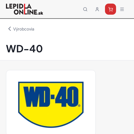
Priemyselné
lepidlá
a
Výrobcovia
tmely
Loctite
WD-40