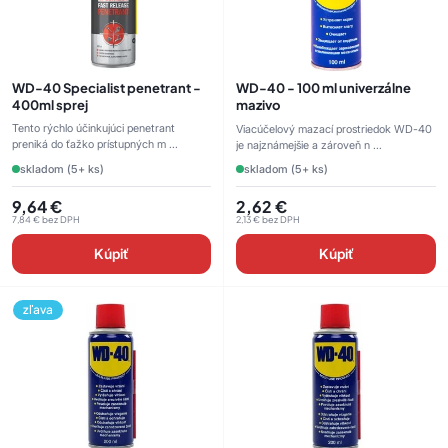
WD-40 Specialist penetrant -
WD-40 - 100 ml univerzálne
400ml sprej
mazivo
Tento rýchlo účinkujúci penetrant
Viacúčelový mazací prostriedok WD-40
preniká do ťažko prístupných m ...
je najznámejšie a zároveň n ...
skladom (5+ ks)
skladom (5+ ks)
9,64
€
2,62
€
7,84
€
bez DPH
2,13
€
bez DPH
Kúpiť
Kúpiť
zľava